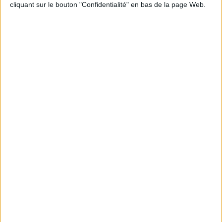
cliquant sur le bouton "Confidentialité" en bas de la page Web.
Informations pratiques
Conditions d'utilisation du site
Qui sommes-nous
Mentions Légales
Frais de port & Livraison
Conditions Générales de Vente
À votre service
Offres d'emploi
Offres Partenaires
À découvrir
FeniXX
EDRLab
RetroNews
BnF : portail des métiers du livre
Cercle de la librairie