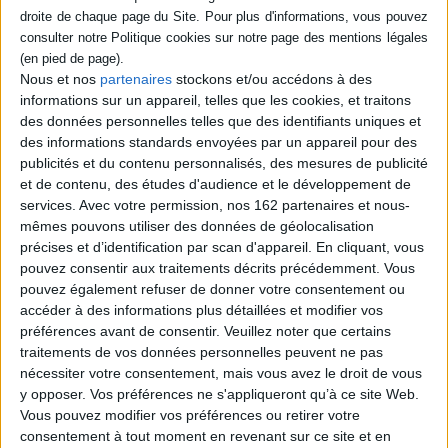
Auteur(s) :
Auteur :
Qiu Xiaolong
Éditeur(s) :
Sceptre
Nous et nos
partenaires
stockons et/ou accédons à des
Collection(s) :
Non précisé.
informations sur un appareil, telles que les cookies, et traitons
Série(s) :
Non précisé.
des données personnelles telles que des identifiants uniques et
ISBN :
Non précisé.
des informations standards envoyées par un appareil pour des
publicités et du contenu personnalisés, des mesures de publicité
EAN13 :
9780340897577
et de contenu, des études d'audience et le développement de
services.
Avec votre permission, nos 162 partenaires et nous-
Pages :
0
mêmes pouvons utiliser des données de géolocalisation
Hauteur: 0.0 cm / Largeur 0.0 cm
précises et d’identification par scan d'appareil. En cliquant, vous
pouvez consentir aux traitements décrits précédemment. Vous
Épaisseur: 0.0 cm
pouvez également refuser de donner votre consentement ou
accéder à des informations plus détaillées et modifier vos
Poids: 0 g
préférences avant de consentir.
Veuillez noter que certains
traitements de vos données personnelles peuvent ne pas
Découvrez nos Newsletters Mollat !
nécessiter votre consentement, mais vous avez le droit de vous
y opposer. Vos préférences ne s'appliqueront qu’à ce site Web.
Vous pouvez modifier vos préférences ou retirer votre
JE M'INSCRIS
consentement à tout moment en revenant sur ce site et en