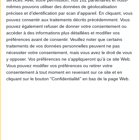
son auteur, l'ouvrage pose des questions essentielles quant à la manière
mêmes pouvons utiliser des données de géolocalisation
dont tout individu se constitue en tant que tel, élabore, à travers la pensée,
précises et d’identification par scan d'appareil. En cliquant, vous
la mémoire, le langage, son problématique "être-au-monde" et interagit
pouvez consentir aux traitements décrits précédemment. Vous
avec autrui.
pouvez également refuser de donner votre consentement ou
Dans le souci de réinventer le dialogue trop souvent malaisé entre les
accéder à des informations plus détaillées et modifier vos
"humanités" et les sciences, Siri Hustvedt convoque de multiples
disciplines - de la psychologie aux neurosciences en passant par la
préférences avant de consentir.
Veuillez noter que certains
philosophie, l'an et la littérature - pour en tenter l'ambitieuse synthèse, et
traitements de vos données personnelles peuvent ne pas
ce faisant, dévoile les arcanes de sa vocation et de sa pratique d'écrivain.
nécessiter votre consentement, mais vous avez le droit de vous
En France, toute l'oeuvre de Siri Hustvedt est publiée par Actes Sud. Dernier
y opposer. Vos préférences ne s'appliqueront qu’à ce site Web.
ouvrage paru : Un été sans les hommes (2011).
Vous pouvez modifier vos préférences ou retirer votre
Fiche Technique
consentement à tout moment en revenant sur ce site et en
cliquant sur le bouton "Confidentialité" en bas de la page Web.
Paru le :
16/01/2013
Thématique :
Littérature Anglo-Saxonne
Auteur(s) :
Auteur :
Siri Hustvedt
Éditeur(s) :
Actes Sud
Leméac éditeur
Collection(s) :
Lettres anglo-américaines
Contributeur(s) :
Traducteur : Christine Le Boeuf
Série(s) :
Non précisé.