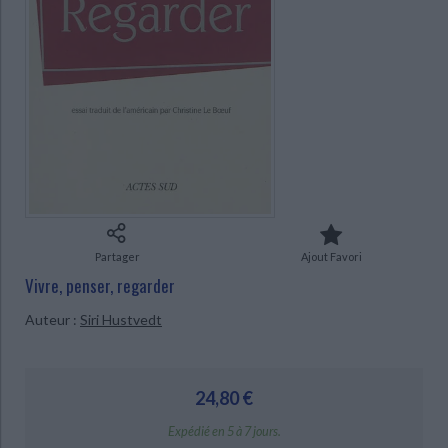
Ecologie - Environnement
Danse
Religions - Spiritualités
Bibliothèque de la Pléiade
Critique et histoire littéraire
Histoire de France
Biographies historiques
Classiques scolaires
Littérature ancienne et médiévale
CHARGEMENT...
Histoire - Généralités
Histoire des pays
Littérature de voyage
Audio - Livres lus
Histoire ancienne
Géographie
Littérature en version originale
Humour
Culture scientifique
Partager
Ajout Favori
Vivre, penser, regarder
Auteur :
Siri Hustvedt
24,80 €
Expédié en 5 à 7 jours.