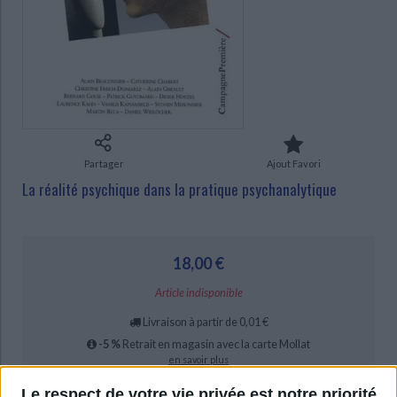
Ecologie - Environnement
Danse
Religions - Spiritualités
Bibliothèque de la Pléiade
Critique et histoire littéraire
CHARGEMENT...
Histoire de France
Biographies historiques
Classiques scolaires
Littérature ancienne et médiévale
Histoire - Généralités
Histoire des pays
Littérature de voyage
Audio - Livres lus
Histoire ancienne
Géographie
Littérature en version originale
Humour
Culture scientifique
Partager
Ajout Favori
La réalité psychique dans la pratique psychanalytique
18,00 €
Article indisponible
Livraison à partir de 0,01 €
-5 %
Retrait en magasin avec la carte Mollat
en savoir plus
Le respect de votre vie privée est notre priorité