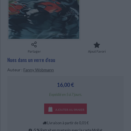
Ecologie - Environnement
Danse
Religions - Spiritualités
Bibliothèque de la Pléiade
Critique et histoire littéraire
Histoire de France
Biographies historiques
CHARGEMENT...
Classiques scolaires
Littérature ancienne et médiévale
Histoire - Généralités
Histoire des pays
Littérature de voyage
Audio - Livres lus
Histoire ancienne
Géographie
Littérature en version originale
Humour
Culture scientifique
Partager
Ajout Favori
Nues dans un verre d'eau
Auteur :
Fanny Wobmann
16,00 €
Expédié en 5 à 7 jours.
AJOUTER AU PANIER
Livraison à partir de 0,01 €
-5 %
Retrait en magasin avec la carte Mollat