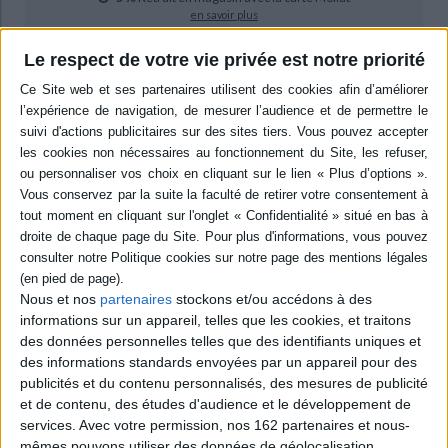
en savoir plus
Le respect de votre vie privée est notre priorité
epub
11,99 €
Protection: Adobe DRM
ACHETER EN NUMÉRIQUE
Résumé
Laure passe ses journées avec sa grand-mère hospitalisée, dont les crises
de démence s'aggravent. Profitant des rémissions, elle lui raconte son
récent séjour en Angleterre, lui parle de l'homme qu'elle a rencontré sur la
Nous et nos
partenaires
stockons et/ou accédons à des
plage et lui confie qu'elle est enceinte. Les deux femmes se retrouvent
informations sur un appareil, telles que les cookies, et traitons
nues, l'une face à la mort, l'autre face à cette vie qui grandit en elle sans
des données personnelles telles que des identifiants uniques et
qu'elle l'ait souhaité. ©Electre 2026
des informations standards envoyées par un appareil pour des
Quatrième de couverture
publicités et du contenu personnalisés, des mesures de publicité
et de contenu, des études d'audience et le développement de
Nues dans un verre d'eau
services.
Avec votre permission, nos 162 partenaires et nous-
Elles sont deux, à deux moments très éloignés de l'existence. L'une,
mêmes pouvons utiliser des données de géolocalisation