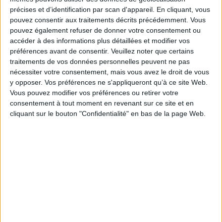
Grand-maman, s'éteint doucement dans une chambre d'hôpital. L'autre,
précises et d’identification par scan d'appareil. En cliquant, vous
Laura, est enceinte, pour l'heure dans le plus grand secret. Étrangement,
pouvez consentir aux traitements décrits précédemment. Vous
elles vont faire la route ensemble et bientôt n'avoir qu'une seule attente :
la compagnie de l'autre. Entre les visites, les silences encombrés, les
pouvez également refuser de donner votre consentement ou
gestes retenus, elles s'apprivoisent et se mettent à nu. Il s'agit moins de
accéder à des informations plus détaillées et modifier vos
transmission que d'offrande, chacune forçant un peu sa pudeur pour offrir
préférences avant de consentir.
Veuillez noter que certains
à l'autre un morceau de sa vie. Et le cadeau - une pensée, un souvenir, une
traitements de vos données personnelles peuvent ne pas
histoire - se révèle à la fois infiniment précieux et infiniment modeste.
nécessiter votre consentement, mais vous avez le droit de vous
Fanny Wobmann met en scène deux personnages suspendus entre la vie
y opposer. Vos préférences ne s'appliqueront qu’à ce site Web.
et la mort et livre un roman singulier, d'une exquise poésie.
Vous pouvez modifier vos préférences ou retirer votre
Fiche Technique
consentement à tout moment en revenant sur ce site et en
cliquant sur le bouton "Confidentialité" en bas de la page Web.
Paru le :
04/01/2017
Thématique :
Littérature Francophone
Auteur(s) :
Auteur :
Fanny Wobmann
Éditeur(s) :
Flammarion
Collection(s) :
Littérature française
Série(s) :
Non précisé.
ISBN :
978-2-08-139552-7
EAN13 :
9782081395527