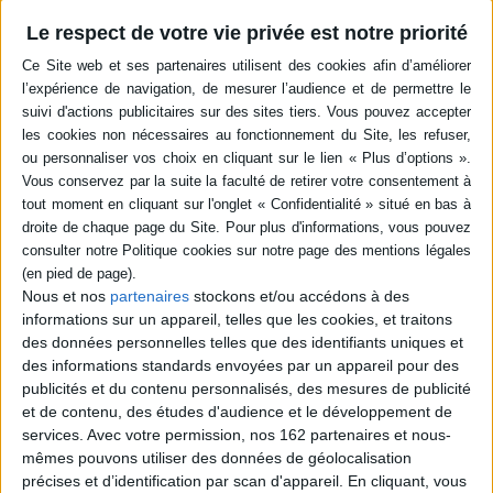
Le respect de votre vie privée est notre priorité
Résumé
Fruit de la collaboration entre chercheurs universitaires français et
libanais, cet atlas illustre la primauté de l'approche géographique, plaçant
au premier plan de l'analyse la spatialisation des faits sociaux et naturels.
Comprend six parties : géopolitique régionale, économie, urbanisation,
enjeux environnementaux, services publics, gouvernance territoriale.
©Electre 2026
Quatrième de couverture
Après une quinzaine d'années de reconstruction dans un climat de paix
relative, de 1990 à 2004, le Liban a connu depuis 2005 une succession
d'épisodes politiques violents mêlant de manière complexe enjeux
Nous et nos
partenaires
stockons et/ou accédons à des
internes et tensions régionales. Cet ouvrage, fruit d'une collaboration
entre des chercheurs et universitaires français et libanais, met en lumière
informations sur un appareil, telles que les cookies, et traitons
les nouveaux défis créés par les conséquences locales des tensions
des données personnelles telles que des identifiants uniques et
internes, par la fragilité du modèle économique libanais, la dégradation de
des informations standards envoyées par un appareil pour des
l'environnement, le changement climatique, et le disfonctionnement de
publicités et du contenu personnalisés, des mesures de publicité
certains services publics. Il complète, en intégrant des volets différents,
et de contenu, des études d'audience et le développement de
l'analyse des transformations libanaises déjà entreprises dans
l'Atlas du
Liban. Territoires et société
publié en 2007 par la même équipe.
services.
Avec votre permission, nos 162 partenaires et nous-
mêmes pouvons utiliser des données de géolocalisation
En conclusion, cet ouvrage collectif analyse les mutations dans la gestion
du territoire libanais, marqué par le retrait voire la marginalisation de l'État
précises et d’identification par scan d'appareil. En cliquant, vous