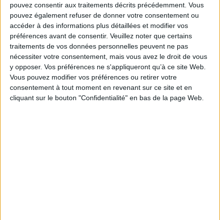
et l'affirmation d'autres acteurs agissant sur le territoire, notamment les
pouvez consentir aux traitements décrits précédemment. Vous
municipalités, les pouvoirs locaux mais aussi des associations de la société
pouvez également refuser de donner votre consentement ou
civile.
accéder à des informations plus détaillées et modifier vos
Fiche Technique
préférences avant de consentir.
Veuillez noter que certains
traitements de vos données personnelles peuvent ne pas
Paru le :
25/10/2016
nécessiter votre consentement, mais vous avez le droit de vous
Thématique :
Cartographie, Atlas
Géographie universitaire
y opposer. Vos préférences ne s'appliqueront qu’à ce site Web.
Auteur(s) :
Non précisé.
Vous pouvez modifier vos préférences ou retirer votre
Éditeur(s) :
Presses de l'IFPO
consentement à tout moment en revenant sur ce site et en
cliquant sur le bouton "Confidentialité" en bas de la page Web.
Collection(s) :
Non précisé.
Contributeur(s) :
Directeur de publication : Eric Verdeil - Directeur de
publication : Ghaleb Faour - Directeur de publication : Mouin Hamzé -
Cartographe : Claire Gillette
Série(s) :
Non précisé.
ISBN :
978-2-35159-717-0
EAN13 :
9782351597170
Reliure :
Broché
Pages :
111