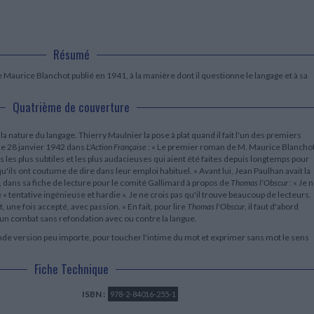
LITTÉRATURE DE VOYAGE
Dictionnaires Français
Histoire moderne
Relations et politiques
internationales
Dictionnaires Bilingues
Récits des voyageurs et des
Histoire contemporaine
explorateurs
Sécurité nationale - Défense
Langues universitaires -
BIOGRAPHIES HISTORIQUES
Dictionnaires et méthodes
Résumé
ECOLOGIE - ENVIRONNEMENT
Biographies historiques
Méthodes Langues Grand public
Ecologie
aurice Blanchot publié en 1941, à la manière dont il questionne le langage et à sa
Français langues étrangères
HISTOIRE - GÉNÉRALITÉS
Historiographie
Quatrième de couverture
Etudes historiques
Généalogie - Héraldique
 la nature du langage. Thierry Maulnier la pose à plat quand il fait l'un des premiers
Franc-maçonnerie
e 28 janvier 1942 dans
L'Action Française
: « Le premier roman de M. Maurice Blancho
 les plus subtiles et les plus audacieuses qui aient été faites depuis longtemps pour
u'ils ont coutume de dire dans leur emploi habituel. » Avant lui, Jean Paulhan avait la
41, dans sa fiche de lecture pour le comité Gallimard à propos de
Thomas l'Obscur
: « Je 
« tentative ingénieuse et hardie ». Je ne crois pas qu'il trouve beaucoup de lecteurs.
t, une fois accepté, avec passion. » En fait, pour lire
Thomas l'Obscur
, il faut d'abord
 un combat sans refondation avec ou contre la langue.
nde version peu importe, pour toucher l'intime du mot et exprimer sans mot le sens
Fiche Technique
ISBN :
978-2-84016-255-1