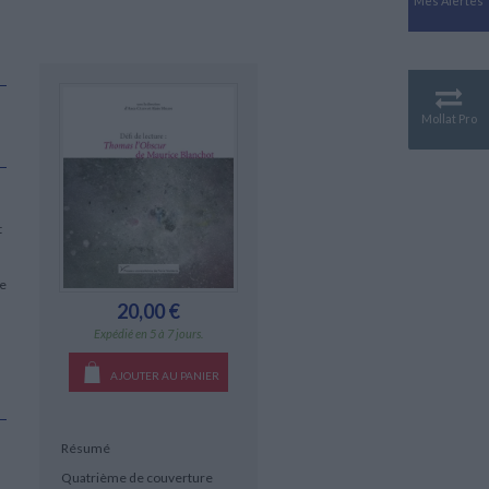
Mes Alertes
Antiquité
Mythologies
GÉOGRAPHIE
Géographie - Démographie -
Territoire
Mollat Pro
CULTURE SCIENTIFIQUE
Essais scientifique
Astronomie
t
ne
20,00 €
Expédié en 5 à 7 jours.
AJOUTER AU PANIER
Résumé
Quatrième de couverture