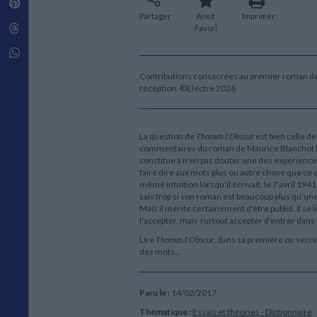
Pinterest
Techniques de construction
SCIENCE FICTION ET FANTASY
Vie familiale
Disciplines paramédicales
Partager
Ajout
Imprimer
Matériaux de l’architecture
Littérature SF et Fantasy
Threads
Favori
Ouvrages Généraux
Urbanisme
SOCIOLOGIE
Sociologie générale
Whatsapp
Travail social
Contributions consacrées au premier roman de M
Santé et société
réception. ©Electre 2026
ETHNOLOGIE
Anthropologie
Ethnologie par pays
La question de
Thomas l'Obscur
est bien celle de
commentaires du roman de Maurice Blanchot l
constitue à n'en pas douter une des expériences
faire dire aux mots plus ou autre chose que ce q
même intuition lorsqu'il écrivait, le 7 avril 19
sais trop si son roman est beaucoup plus qu'une 
Mais il mérite certainement d'être publié. Il se li
l'accepter, mais surtout accepter d'entrer dans
Lire
Thomas l'Obscur
, dans sa première ou seco
des mots...
Paru le :
14/02/2017
Thématique :
Essais et théories - Dictionnaire