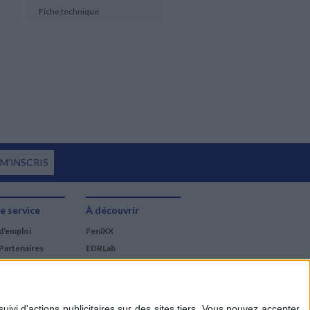
Fiche technique
 M'INSCRIS
e service
À découvrir
d'emploi
FeniXX
Partenaires
EDRLab
RetroNews
BnF : portail des métiers
du livre