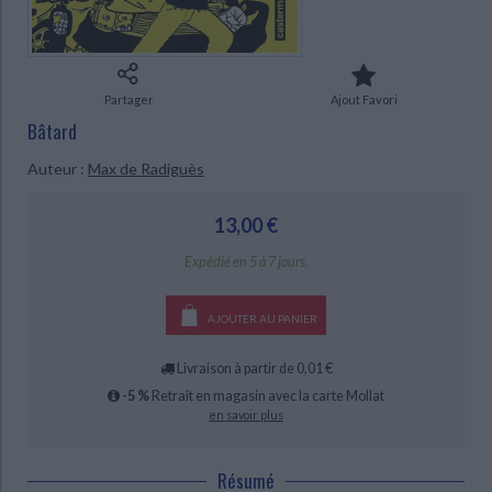
Ecologie - Environnement
Danse
Religions - Spiritualités
Bibliothèque de la Pléiade
Critique et histoire littéraire
Histoire de France
Biographies historiques
Classiques scolaires
Littérature ancienne et médiévale
Histoire - Généralités
Histoire des pays
Partager
Ajout Favori
Littérature de voyage
Audio - Livres lus
Bâtard
Histoire ancienne
Géographie
Littérature en version originale
Humour
Auteur :
Max de Radiguès
Culture scientifique
CHARGEMENT...
13,00 €
Expédié en 5 à 7 jours.
AJOUTER AU PANIER
Livraison à partir de 0,01 €
-5 %
Retrait en magasin avec la carte Mollat
en savoir plus
Résumé