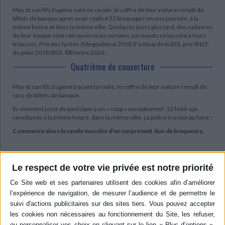
May et son fils Eugene sont en cavale, le coffre de leur voiture rempli de
billets de banque après avoir réalisé 52 braquages en une journée, à la
même heure et dans la même ville. Quelques jours plus tard, des cadavres
de leur équipe sont retrouvés mais certains survivants se lancent à leurs
trousses. Prix des lycées d'Angoulême 2018 (Festival de la BD), prix SNCF
du polar 2018 (BD). ©Electre 2026
Quatrième de couverture
May et son fils Eugene tracent la route, le coffre de leur voiture rempli de
sacs de billets de banque.
Ils viennent juste de participer à un « coup » exceptionnel : 52 hold-ups
simultanés à la même heure, dans la même ville. La police n'a rien pu faire !
Commence alors la cavale musclée d'un surprenant duo de braqueurs.
Contenus Mollat en relation
Le respect de votre vie privée est notre priorité
Événements