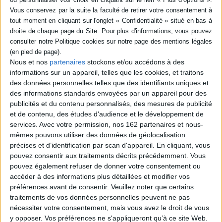
Nous et nos
partenaires
stockons et/ou accédons à des
informations sur un appareil, telles que les cookies, et traitons
des données personnelles telles que des identifiants uniques et
des informations standards envoyées par un appareil pour des
publicités et du contenu personnalisés, des mesures de publicité
et de contenu, des études d'audience et le développement de
services.
Avec votre permission, nos 162 partenaires et nous-
mêmes pouvons utiliser des données de géolocalisation
BD Manga
Bande dessinée
Polar
précises et d’identification par scan d'appareil. En cliquant, vous
Dédicace avec Max de Radiguès
pouvez consentir aux traitements décrits précédemment. Vous
Le 19/08/2017
pouvez également refuser de donner votre consentement ou
Dédicace avec Max de Radiguès
accéder à des informations plus détaillées et modifier vos
Max de Radiguès dédicacera son dernier ouvrage, Bâtard (éd.
préférences avant de consentir.
Veuillez noter que certains
Casterman), dans le corner expos de la librairie.
traitements de vos données personnelles peuvent ne pas
Publié le 16/08/2017
nécessiter votre consentement, mais vous avez le droit de vous
y opposer. Vos préférences ne s'appliqueront qu’à ce site Web.