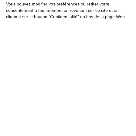
Vous pouvez modifier vos préférences ou retirer votre
EN SAVOIR PLUS
consentement à tout moment en revenant sur ce site et en
cliquant sur le bouton "Confidentialité" en bas de la page Web.
Sélections de livres
BD Manga
BD
été
Polar
Enquêtes sous les cocotiers
En cette vague de chaleur naissante, quoi de mieux qu'un polar pour
se rafraîchir les idées !
Aut
É