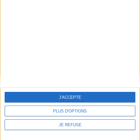
EAN13 :
9782203141414
Reliure :
Broché
Pages :
176
Hauteur: 19.0 cm / Largeur 15.0 cm
Épaisseur: 1.6 cm
Poids: 240 g
Découvrez nos Newsletters Mollat !
JE M'INSCRIS
J'ACCEPTE
Informations pratiques
PLUS D'OPTIONS
Conditions d'utilisation du site
JE REFUSE
Qui sommes-nous
Mentions Légales