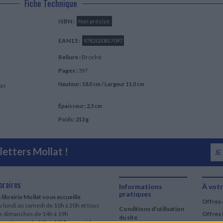
Fiche Technique
ISBN :
Non précisé.
EAN13 :
9782020817097
Reliure :
Broché
Pages :
397
Hauteur: 18.0 cm / Largeur 11.0 cm
ras
Épaisseur: 2.5 cm
Poids: 213 g
etters Mollat !
JE
oraires
Informations
À votr
pratiques
 librairie Mollat vous accueille
Offres 
 lundi au samedi de 10h à 20h et tous
Conditions d'utilisation
es dimanches de 14h à 19h
Offres 
du site
urs fériés : de 11h à 19h* excepté le