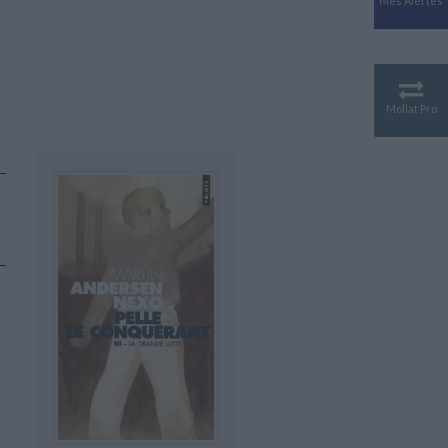
Mes Alertes
Antiquité
Mythologies
GÉOGRAPHIE
Géographie - Démographie -
Territoire
Mollat Pro
CULTURE SCIENTIFIQUE
Essais scientifique
Astronomie