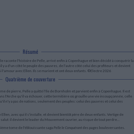
LITTÉRATURE DE VOYAGE
Dictionnaires Français
Histoire moderne
Relations et politiques
internationales
Dictionnaires Bilingues
Récits des voyageurs et des
Histoire contemporaine
explorateurs
Sécurité nationale - Défense
Langues universitaires -
BIOGRAPHIES HISTORIQUES
Dictionnaires et méthodes
ECOLOGIE - ENVIRONNEMENT
Biographies historiques
Méthodes Langues Grand public
Ecologie
Français langues étrangères
HISTOIRE - GÉNÉRALITÉS
Historiographie
Etudes historiques
Résumé
Généalogie - Héraldique
Franc-maçonnerie
e raconte l'histoire de Pelle, arrivé enfin à Copenhague et bien décidé à conquérir la
'il y a d'un côté le peuple des pauvres, de l'autre côté celui des profiteurs et devient
 l'amour avec Ellen. Ils se marient et ont deux enfants. ©Electre 2026
Quatrième de couverture
e de pierre, Pelle a quitté l'île de Bornholm et parvient enfin à Copenhague. Il est
dans l'Arche qu'il va échouer, cette termitière où grouille une vie insoupçonnée, celle
'il n'y a pas de nations, seulement des peuples: celui des pauvres et celui des
llen, avec qui il s'installe, et devient bientôt père de deux enfants. Vertige de
salut: il devient le leader du Mouvement ouvrier, au risque de tout perdre...
sième tome de l'éblouissante saga
Pelle le Conquérant
des pages bouleversantes.