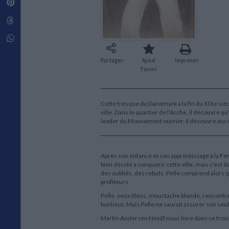
Pinterest
Techniques de construction
SCIENCE FICTION ET FANTASY
Vie familiale
Disciplines paramédicales
Matériaux de l’architecture
Littérature SF et Fantasy
Threads
Ouvrages Généraux
Urbanisme
SOCIOLOGIE
Sociologie générale
Whatsapp
Travail social
Santé et société
Partager
Ajout
Imprimer
Favori
ETHNOLOGIE
Anthropologie
Ethnologie par pays
Cette fresque du Danemark à la fin du XIXe siècl
ville. Dans le quartier de l'Arche, il découvre qu
leader du Mouvement ouvrier. Il découvre aussi
Après son enfance et son apprentissage à la Ferm
bien décidé à conquérir cette ville, mais c'est 
des oubliés, des rebuts. Pelle comprend alors qu
profiteurs.
Pelle, yeux bleus, moustache blonde, rencontre E
bonheur. Mais Pelle ne saurait assurer son seul 
Martin Andersen NexØ nous livre dans ce troi