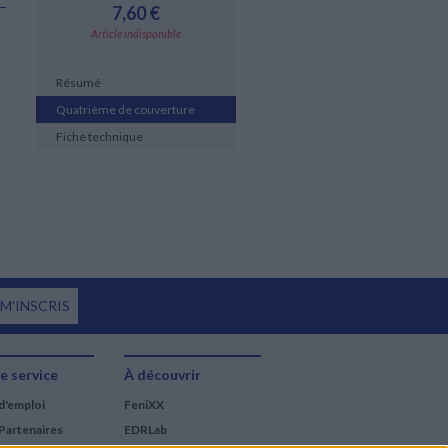
7,60 €
Article indisponible
Résumé
Quatrième de couverture
Fiche technique
 M'INSCRIS
e service
À découvrir
d'emploi
FeniXX
Partenaires
EDRLab