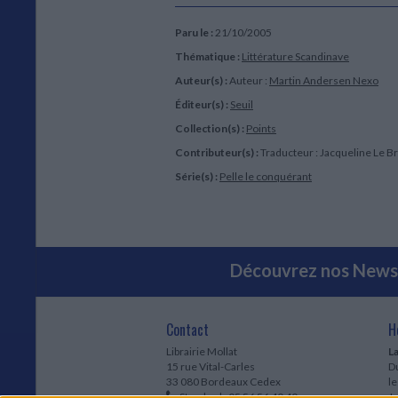
Paru le :
21/10/2005
Thématique :
Littérature Scandinave
Auteur(s) :
Auteur :
Martin Andersen Nexo
Éditeur(s) :
Seuil
Collection(s) :
Points
Contributeur(s) :
Traducteur : Jacqueline Le B
Série(s) :
Pelle le conquérant
Découvrez nos Newsl
Contact
H
Librairie Mollat
La
15 rue Vital-Carles
Du
33 080 Bordeaux Cedex
l
Standard :
05 56 56 40 40
Jo