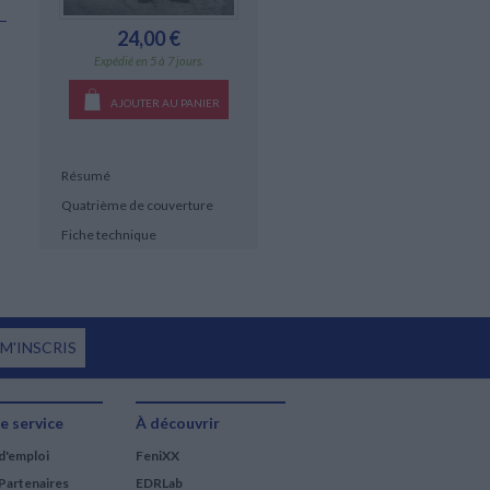
24,00 €
Expédié en 5 à 7 jours.
AJOUTER AU PANIER
Résumé
Quatrième de couverture
Fiche technique
 M'INSCRIS
e service
À découvrir
d'emploi
FeniXX
Partenaires
EDRLab