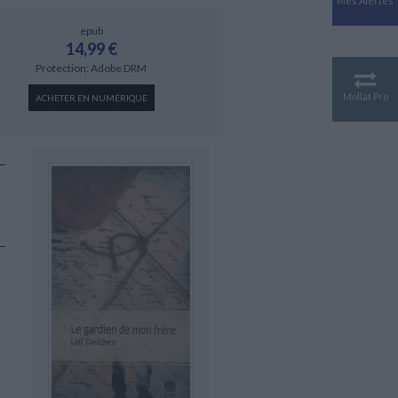
Mes Alertes
Antiquité
Mythologies
epub
14,99 €
GÉOGRAPHIE
Protection: Adobe DRM
Géographie - Démographie -
Territoire
Mollat Pro
ACHETER EN NUMÉRIQUE
CULTURE SCIENTIFIQUE
Essais scientifique
Astronomie