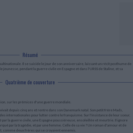
LITTÉRATURE DE VOYAGE
Dictionnaires Français
Histoire moderne
Relations et politiques
internationales
Dictionnaires Bilingues
Récits des voyageurs et des
Histoire contemporaine
explorateurs
Sécurité nationale - Défense
Langues universitaires -
BIOGRAPHIES HISTORIQUES
Dictionnaires et méthodes
ECOLOGIE - ENVIRONNEMENT
Biographies historiques
Méthodes Langues Grand public
Ecologie
Français langues étrangères
HISTOIRE - GÉNÉRALITÉS
Historiographie
Etudes historiques
Résumé
Généalogie - Héraldique
Franc-maçonnerie
tinationale. Il se suicide le jour de son anniversaire, laissant un récit posthume de
 de jeunesse, pendant la guerre civile en Espagne et dans l'URSS de Staline, et sa
Quatrième de couverture
ion, sur les prémices d'une guerre mondiale.
ivait depuis cinq ans et rentre dans son Danemark natal. Son petit frère Mads,
ades internationales pour lutter contre le franquisme. Sur l'insistance de leur soeur,
 par la guerre civile, une Espagne poussiéreuse, ensoleillée et meurtrie. Il ignore
rqué par la tragédie, et par une femme. Celle de sa vie ? Un roman d'amour et de
ent, comme deux frères qui se croyaient ennemis.