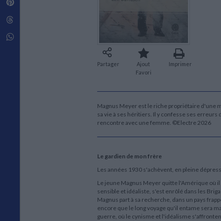
Pinterest
Techniques de construction
SCIENCE FICTION ET FANTASY
Vie familiale
Disciplines paramédicales
Matériaux de l’architecture
Littérature SF et Fantasy
Threads
Ouvrages Généraux
Urbanisme
SOCIOLOGIE
Sociologie générale
Whatsapp
Travail social
Santé et société
Partager
Ajout
Imprimer
ETHNOLOGIE
Favori
Anthropologie
Ethnologie par pays
Magnus Meyer est le riche propriétaire d'une mul
sa vie à ses héritiers. Il y confesse ses erreurs
rencontre avec une femme. ©Electre 2026
Le gardien de mon frère
Les années 1930 s'achèvent, en pleine dépress
Le jeune Magnus Meyer quitte l'Amérique où il v
sensible et idéaliste, s'est enrôlé dans les Brig
Magnus part à sa recherche, dans un pays frappé
encore que le long voyage qu'il entame sera ma
guerre, où le cynisme et l'idéalisme s'affront