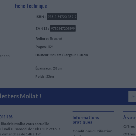
Fiche Technique
ISBN :
978-2-84720-389-9
EAN13 :
9782847203899
Reliure :
Broché
Pages :
524
Hauteur: 22.0 cm / Largeur 13.0 cm
iansen
Épaisseur: 2.8 cm
Poids: 536 g
etters Mollat !
JE
oraires
Informations
À votr
pratiques
 librairie Mollat vous accueille
Offres 
 lundi au samedi de 10h à 20h et tous
Conditions d'utilisation
es dimanches de 14h à 19h
Offres 