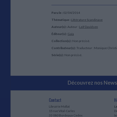
Paru le :
02/04/2014
Thématique :
Littérature Scandinave
Auteur(s) :
Auteur :
Leif Davidsen
Éditeur(s) :
Gaïa
Collection(s) :
Non précisé.
Contributeur(s) :
Traducteur : Monique Christ
Série(s) :
Non précisé.
Découvrez nos Newsl
Contact
H
Librairie Mollat
La
15 rue Vital-Carles
Du
33 080 Bordeaux Cedex
l