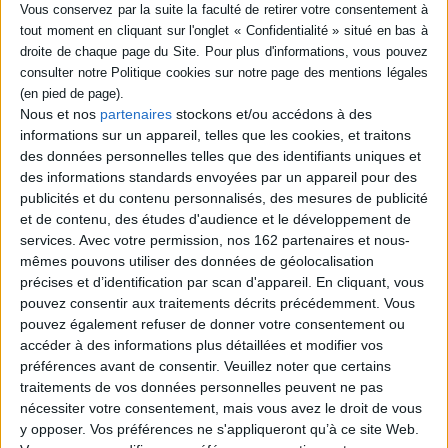
Fiche Technique
Paru le :
01/01/1989
Thématique :
Littérature Scandinave
Auteur(s) :
Auteur :
P. C. Jersild
Nous et nos
partenaires
stockons et/ou accédons à des
Éditeur(s) :
Actes Sud
informations sur un appareil, telles que les cookies, et traitons
Collection(s) :
Non précisé.
des données personnelles telles que des identifiants uniques et
Contributeur(s) :
Traducteur : Pascale Balcon
des informations standards envoyées par un appareil pour des
Série(s) :
Non précisé.
publicités et du contenu personnalisés, des mesures de publicité
et de contenu, des études d'audience et le développement de
ISBN :
Non précisé.
services.
Avec votre permission, nos 162 partenaires et nous-
mêmes pouvons utiliser des données de géolocalisation
EAN13 :
9782868694409
précises et d’identification par scan d'appareil. En cliquant, vous
Reliure :
Broché
pouvez consentir aux traitements décrits précédemment. Vous
pouvez également refuser de donner votre consentement ou
Pages :
208
accéder à des informations plus détaillées et modifier vos
Hauteur: 22.0 cm / Largeur 12.0 cm
préférences avant de consentir.
Veuillez noter que certains
traitements de vos données personnelles peuvent ne pas
Épaisseur: 1.6 cm
nécessiter votre consentement, mais vous avez le droit de vous
Poids: 245 g
y opposer. Vos préférences ne s'appliqueront qu’à ce site Web.