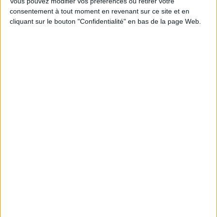
Vous pouvez modifier vos préférences ou retirer votre
consentement à tout moment en revenant sur ce site et en
Découvrez nos Newsletters Mollat !
cliquant sur le bouton "Confidentialité" en bas de la page Web.
JE M'INSCRIS
Informations pratiques
Conditions d'utilisation du site
Qui sommes-nous
Mentions Légales
Frais de port & Livraison
Conditions Générales de Vente
À votre service
Offres d'emploi
Offres Partenaires
À découvrir