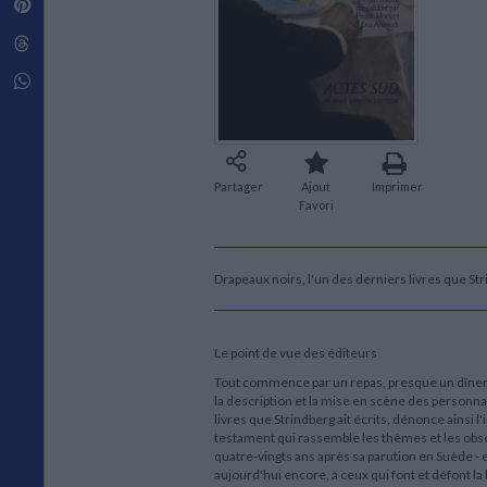
Pinterest
Techniques de construction
SCIENCE FICTION ET FANTASY
Vie familiale
Disciplines paramédicales
Matériaux de l’architecture
Littérature SF et Fantasy
Threads
Ouvrages Généraux
Urbanisme
SOCIOLOGIE
Sociologie générale
Whatsapp
Travail social
Santé et société
ETHNOLOGIE
Anthropologie
Partager
Ajout
Imprimer
Favori
Ethnologie par pays
Drapeaux noirs, l'un des derniers livres que Str
Le point de vue des éditeurs
Tout commence par un repas, presque un dîner d
la description et la mise en scène des personnag
livres que Strindberg ait écrits, dénonce ainsi 
testament qui rassemble les thèmes et les obs
quatre-vingts ans après sa parution en Suède - e
aujourd'hui encore, à ceux qui font et défont la 