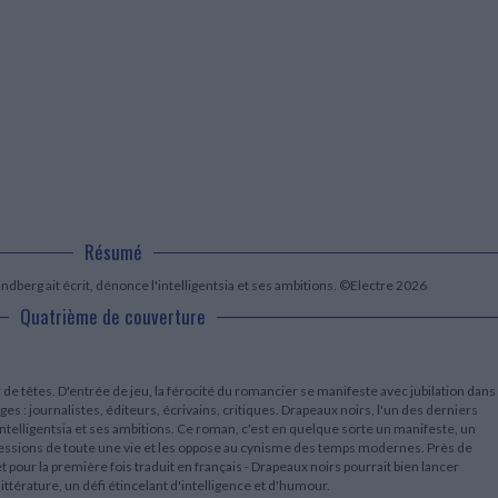
LITTÉRATURE DE VOYAGE
Dictionnaires Français
Histoire moderne
Relations et politiques
internationales
Dictionnaires Bilingues
Récits des voyageurs et des
Histoire contemporaine
explorateurs
Sécurité nationale - Défense
Langues universitaires -
BIOGRAPHIES HISTORIQUES
Dictionnaires et méthodes
ECOLOGIE - ENVIRONNEMENT
Biographies historiques
Méthodes Langues Grand public
Ecologie
Français langues étrangères
HISTOIRE - GÉNÉRALITÉS
Historiographie
Etudes historiques
Généalogie - Héraldique
Franc-maçonnerie
Résumé
indberg ait écrit, dénonce l'intelligentsia et ses ambitions. ©Electre 2026
Quatrième de couverture
e têtes. D'entrée de jeu, la férocité du romancier se manifeste avec jubilation dans
es : journalistes, éditeurs, écrivains, critiques. Drapeaux noirs, l'un des derniers
l'intelligentsia et ses ambitions. Ce roman, c'est en quelque sorte un manifeste, un
essions de toute une vie et les oppose au cynisme des temps modernes. Près de
t pour la première fois traduit en français - Drapeaux noirs pourrait bien lancer
littérature, un défi étincelant d'intelligence et d'humour.