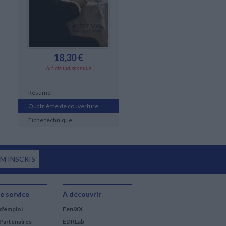
18,30 €
Article indisponible
Résumé
Quatrième de couverture
Fiche technique
 M'INSCRIS
e service
À découvrir
d'emploi
FeniXX
Partenaires
EDRLab