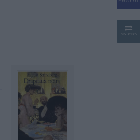
Mes Alertes
Antiquité
Mythologies
GÉOGRAPHIE
Géographie - Démographie -
Territoire
Mollat Pro
CULTURE SCIENTIFIQUE
Essais scientifique
Astronomie