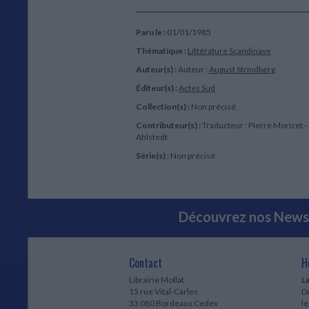
Paru le :
01/01/1985
Thématique :
Littérature Scandinave
Auteur(s) :
Auteur :
August Strindberg
Éditeur(s) :
Actes Sud
Collection(s) :
Non précisé.
Contributeur(s) :
Traducteur : Pierre Morizet -
Ahlstedt
Série(s) :
Non précisé.
Découvrez nos Newsl
Contact
H
Librairie Mollat
La
15 rue Vital-Carles
Du
33 080 Bordeaux Cedex
l