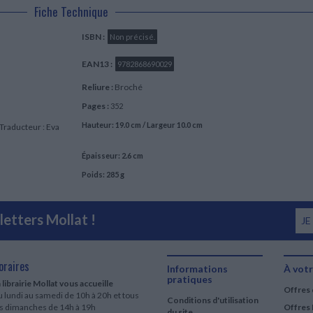
Fiche Technique
ISBN :
Non précisé.
EAN13 :
9782868690029
Reliure :
Broché
Pages :
352
Hauteur: 19.0 cm / Largeur 10.0 cm
 Traducteur : Eva
Épaisseur: 2.6 cm
Poids: 285 g
etters Mollat !
JE
oraires
Informations
À votr
pratiques
 librairie Mollat vous accueille
Offres 
 lundi au samedi de 10h à 20h et tous
Conditions d'utilisation
es dimanches de 14h à 19h
Offres 
du site