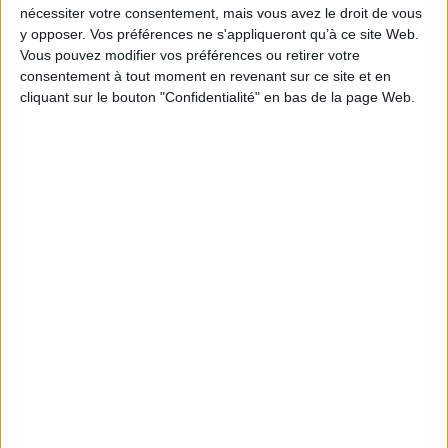
nécessiter votre consentement, mais vous avez le droit de vous
Reliure :
Cartonné
y opposer. Vos préférences ne s'appliqueront qu’à ce site Web.
Vous pouvez modifier vos préférences ou retirer votre
Pages :
26
consentement à tout moment en revenant sur ce site et en
Hauteur: 21.0 cm / Largeur 19.0 cm
cliquant sur le bouton "Confidentialité" en bas de la page Web.
Épaisseur: 1.5 cm
Poids: 357 g
Découvrez nos Newsletters Mollat !
JE M'INSCRIS
Informations pratiques
Conditions d'utilisation du site
Qui sommes-nous
Mentions Légales
Frais de port & Livraison