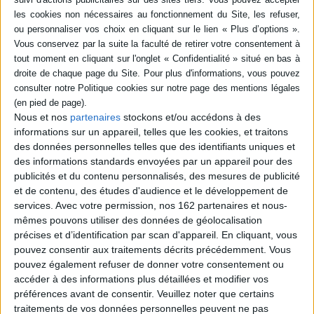
instruments de musique traditionnelle : djembé, sanza, tama, oud, kora,
balafon, etc. Avec des musiques et des sons d'instruments à écouter.
©Electre 2026
Quatrième de couverture
Une histoire à lire et 16 musiques à écouter !
Paco et son ami Bakary arrivent en Afrique et découvrent des trésors
d'instruments ! Un voyage tout en musique comme si on y était !
Nous et nos
partenaires
stockons et/ou accédons à des
Dès 3 ans
informations sur un appareil, telles que les cookies, et traitons
Fiche Technique
des données personnelles telles que des identifiants uniques et
des informations standards envoyées par un appareil pour des
Paru le :
28/09/2017
publicités et du contenu personnalisés, des mesures de publicité
Thématique :
Livres animés
et de contenu, des études d'audience et le développement de
Auteur(s) :
Auteur :
Magali Le Huche
services.
Avec votre permission, nos 162 partenaires et nous-
mêmes pouvons utiliser des données de géolocalisation
Éditeur(s) :
Gallimard-Jeunesse Musique
précises et d’identification par scan d'appareil. En cliquant, vous
Collection(s) :
Mes petits livres sonores
Paco
pouvez consentir aux traitements décrits précédemment. Vous
Série(s) :
Non précisé.
pouvez également refuser de donner votre consentement ou
accéder à des informations plus détaillées et modifier vos
ISBN :
978-2-07-508615-8
préférences avant de consentir.
Veuillez noter que certains
traitements de vos données personnelles peuvent ne pas
EAN13 :
9782075086158