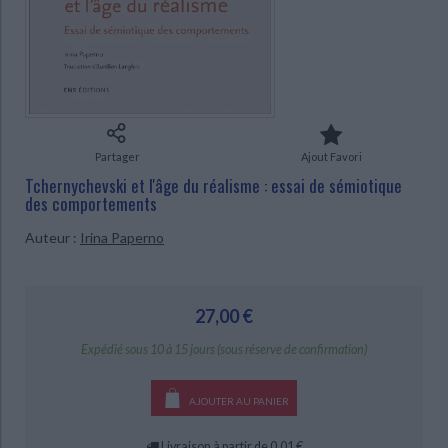
Ecologie - Environnement
Danse
Religions - Spiritualités
Bibliothèque de la Pléiade
Critique et histoire littéraire
Histoire de France
Biographies historiques
Classiques scolaires
Littérature ancienne et médiévale
CHARGEMENT...
Histoire - Généralités
Histoire des pays
Littérature de voyage
Audio - Livres lus
Histoire ancienne
Géographie
Littérature en version originale
Humour
Culture scientifique
Partager
Ajout Favori
Tchernychevski et l'âge du réalisme : essai de sémiotique
des comportements
Auteur :
Irina Paperno
27,00 €
Expédié sous 10 à 15 jours (sous réserve de confirmation)
AJOUTER AU PANIER
Livraison à partir de 0,01 €