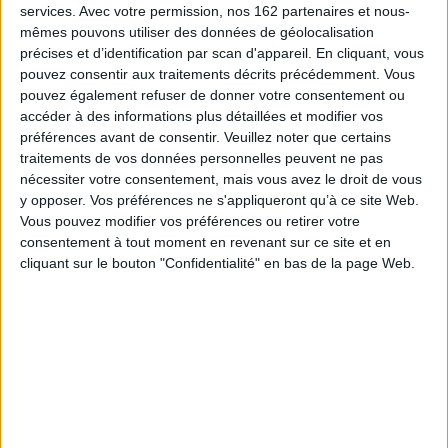
services.
Avec votre permission, nos 162 partenaires et nous-
réalité, avec des résultats variables.
mêmes pouvons utiliser des données de géolocalisation
Cette fusion de « la littérature et la réalité », l'un contaminant l'autre,
précises et d’identification par scan d'appareil. En cliquant, vous
fournit une matière idéale à une étude sémiotique de la culture qui puisse
pouvez consentir aux traitements décrits précédemment. Vous
illustrer l'action réciproque de l'auteur en tant qu'homme et de son
époque.
pouvez également refuser de donner votre consentement ou
accéder à des informations plus détaillées et modifier vos
Dans cet ouvrage traduit pour la première fois en français, Irina Paperno
préférences avant de consentir.
Veuillez noter que certains
étudie de très près la vie et l'oeuvre de Tchernychevski. Elle analyse
comment l'écrivain naît d'un contexte historique spécifique, de
traitements de vos données personnelles peuvent ne pas
préoccupations sociales et psychologiques communes à son milieu et sa
nécessiter votre consentement, mais vous avez le droit de vous
génération comme des codes littéraires en vigueur. Au bout du compte,
y opposer. Vos préférences ne s'appliqueront qu’à ce site Web.
Irina Paperno montre comment l'expérience personnelle de l'auteur se
Vous pouvez modifier vos préférences ou retirer votre
transforme en structure littéraire, donnant naissance à un roman à même
d'influer sur la vie émotionnelle et le comportement de lecteurs placés
consentement à tout moment en revenant sur ce site et en
dans la même situation culturelle.
cliquant sur le bouton "Confidentialité" en bas de la page Web.
Fiche Technique
Paru le :
19/06/2017
Thématique :
Essais et théories - Dictionnaire
Auteur(s) :
Auteur :
Irina Paperno
Éditeur(s) :
ENS Editions
Collection(s) :
Signes