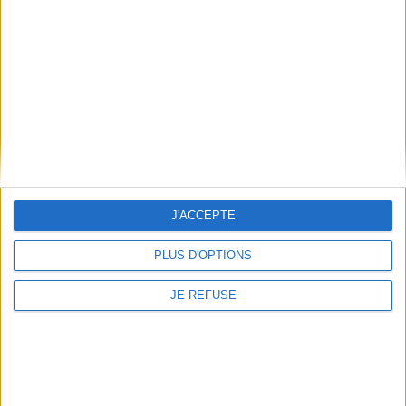
Conditions d'utilisation du site
Qui sommes-nous
Mentions Légales
Frais de port & Livraison
Conditions Générales de Vente
À votre service
Offres d'emploi
Offres Partenaires
J'ACCEPTE
À découvrir
PLUS D'OPTIONS
FeniXX
EDRLab
JE REFUSE
RetroNews
BnF : portail des métiers du livre
Cercle de la librairie
Les chèques cadeaux Mollat