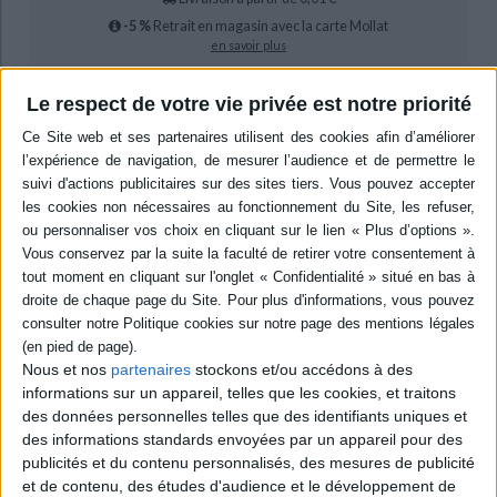
-5 %
Retrait en magasin avec la carte Mollat
en savoir plus
Le respect de votre vie privée est notre priorité
Résumé
L'étude de la vie et de l'oeuvre de Nikolaï Tchernychevski (1828-1889),
figure du mouvement révolutionnaire russe, permet une analyse
sémiotique de la culture qui illustre l'action de l'écrivain en tant
qu'individu. Elle éclaire la manière dont son expérience personnelle se
transforme en structure littéraire, créant une oeuvre touchant les
lecteurs placés dans la même situation culturelle. ©Electre 2026
Quatrième de couverture
Tchernychevski et l'âge du réalisme
Nikolaï Tchernychevski (1828-1889), personnage d'une importance
colossale en Russie, encore bien trop méconnu en Occident, est resté
Nous et nos
partenaires
stockons et/ou accédons à des
dans l'histoire comme l'auteur de
Que faire
? (1863). Le roman prétendait
informations sur un appareil, telles que les cookies, et traitons
fournir un « guide dans la vie », sur lequel les jeunes radicaux pourraient
des données personnelles telles que des identifiants uniques et
modeler leur vie quotidienne, leurs relations personnelles et leurs
des informations standards envoyées par un appareil pour des
émotions. La volonté de créer des « hommes nouveaux » et des « femmes
nouvelles » pour le nouvel âge révolutionnaire était née. Et
Que faire
?
publicités et du contenu personnalisés, des mesures de publicité
devint bel et bien ce guide décrivant des situations fictionnelles (mariage
et de contenu, des études d'audience et le développement de
et adultère, vie en communauté) qui furent mises en application dans la