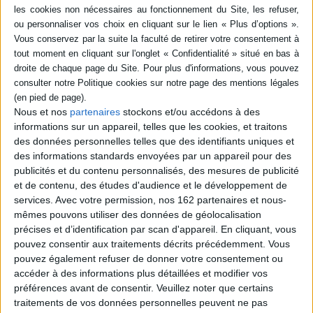
tout-petits. ©Electre 2026
Quatrième de couverture
Enfin en édition cartonnée !
Les Trois Cochons sont fiers de vous présenter le livre le plus
Croquant
d'Emily Gravett, une histoire de domptage à déguster à tout âge !
Miam !
Fiche Technique
Nous et nos
partenaires
stockons et/ou accédons à des
informations sur un appareil, telles que les cookies, et traitons
Paru le :
11/10/2017
des données personnelles telles que des identifiants uniques et
Thématique :
Pages en carton
Albums-Histoires 1er âge
des informations standards envoyées par un appareil pour des
Auteur(s) :
Auteur :
Emily Gravett
publicités et du contenu personnalisés, des mesures de publicité
et de contenu, des études d'audience et le développement de
Éditeur(s) :
Kaléidoscope
services.
Avec votre permission, nos 162 partenaires et nous-
Collection(s) :
Non précisé.
mêmes pouvons utiliser des données de géolocalisation
Contributeur(s) :
Traducteur : Elisabeth Duval
précises et d’identification par scan d'appareil. En cliquant, vous
pouvez consentir aux traitements décrits précédemment. Vous
Série(s) :
Non précisé.
pouvez également refuser de donner votre consentement ou
ISBN :
978-2-87767-946-6
accéder à des informations plus détaillées et modifier vos
préférences avant de consentir.
Veuillez noter que certains
EAN13 :
9782877679466
traitements de vos données personnelles peuvent ne pas