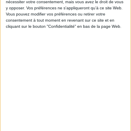
nécessiter votre consentement, mais vous avez le droit de vous
Reliure :
Cartonné
y opposer. Vos préférences ne s'appliqueront qu’à ce site Web.
Pages :
26
Vous pouvez modifier vos préférences ou retirer votre
Hauteur: 19.0 cm / Largeur 19.0 cm
consentement à tout moment en revenant sur ce site et en
cliquant sur le bouton "Confidentialité" en bas de la page Web.
Épaisseur: 2.2 cm
Poids: 452 g
Découvrez nos Newsletters Mollat !
JE M'INSCRIS
Informations pratiques
Conditions d'utilisation du site
Qui sommes-nous
Mentions Légales
Frais de port & Livraison
Conditions Générales de Vente