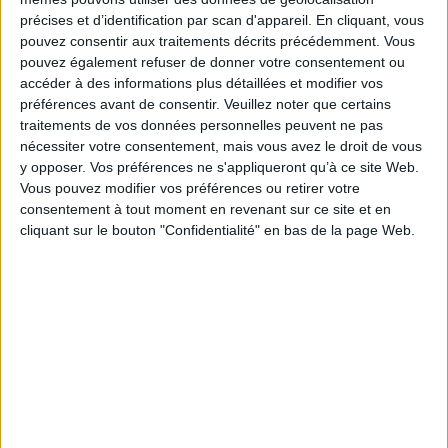
Express et les textes examinés, méconnus pour beaucoup, permettent de
précises et d’identification par scan d'appareil. En cliquant, vous
mieux cerner la manière bigarrée dont le train a été décrit, perçu et
pouvez consentir aux traitements décrits précédemment. Vous
imaginé.
pouvez également refuser de donner votre consentement ou
En envisageant successivement les itinéraires de l'Orient-Express, les
accéder à des informations plus détaillées et modifier vos
discours tenus sur le train et ses voyageurs, les récits littéraires et les
préférences avant de consentir.
Veuillez noter que certains
thèmes récurrents qui lui sont liés, Blanche El Gammal bat en brèche un
traitements de vos données personnelles peuvent ne pas
certain nombre d'idées reçues pour finement interroger : pourquoi ce
train mythique, présenté dès ses débuts et aujourd'hui encore comme un
nécessiter votre consentement, mais vous avez le droit de vous
trait d'union entre les États européens, a-t-il bercé tant de nostalgies
y opposer. Vos préférences ne s'appliqueront qu’à ce site Web.
complaisantes et, à l'inverse, fait sourdre bien des désillusions ?
Vous pouvez modifier vos préférences ou retirer votre
Fiche Technique
consentement à tout moment en revenant sur ce site et en
cliquant sur le bouton "Confidentialité" en bas de la page Web.
Paru le :
13/10/2017
Thématique :
Rail
Auteur(s) :
Auteur :
Blanche El Gammal
Éditeur(s) :
Belles lettres
Collection(s) :
Non précisé.
Série(s) :
Non précisé.
ISBN :
978-2-251-44710-0
EAN13 :
9782251447100