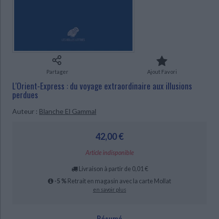
Ecologie - Environnement
Danse
Religions - Spiritualités
Bibliothèque de la Pléiade
Critique et histoire littéraire
Histoire de France
Biographies historiques
CHARGEMENT...
Classiques scolaires
Littérature ancienne et médiévale
Histoire - Généralités
Histoire des pays
Littérature de voyage
Audio - Livres lus
Histoire ancienne
Géographie
Littérature en version originale
Humour
Partager
Ajout Favori
Culture scientifique
L'Orient-Express : du voyage extraordinaire aux illusions
perdues
Auteur :
Blanche El Gammal
42,00 €
Article indisponible
Livraison à partir de 0,01 €
-5 %
Retrait en magasin avec la carte Mollat
en savoir plus
Résumé