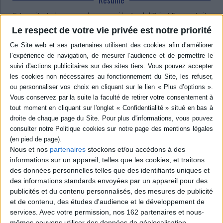
Cet essai tente de comprendre pourquoi le rêve de l'Orient-Express, trait
d'union entre Etats européens, s'est révélé une illusion. En analysant un
Le respect de votre vie privée est notre priorité
corpus de textes très variés : études de spécialistes, essais sociologiques,
textes publicitaires, récits de voyageurs, guides touristiques, articles de
presse, romans, l'auteure montre comment ce train a été décrit, perçu et
imaginé. ©Electre 2026
Quatrième de couverture
L'Orient-Express
Du voyage extraordinaire aux illusions perdues
S'il est un train qui a fait couler beaucoup d'encre, c'est bien l'Orient-
Express.
Aucune étude sur les grands trains qui ne le cite, des dizaines de
monographies qui lui sont consacrées. Les fantasmes qu'il suscite,
Nous et nos
partenaires
stockons et/ou accédons à des
alimentés par une presse déférente et une littérature facile, sont bien
informations sur un appareil, telles que les cookies, et traitons
connus. Pourtant, tout n'a pas été dit à son sujet.
des données personnelles telles que des identifiants uniques et
Ce livre est le premier à fouiller un corpus d'une richesse exceptionnelle :
des informations standards envoyées par un appareil pour des
essais sur la question d'Orient, textes publicitaires ou semi-publicitaires,
publicités et du contenu personnalisés, des mesures de publicité
guides touristiques, récits de voyageurs, articles de la presse quotidienne,
et de contenu, des études d'audience et le développement de
romans d'aventures, romans policiers, poèmes, pièces de théâtre ou
services.
Avec votre permission, nos 162 partenaires et nous-
encore feuilletons. Valery Larbaud, Paul Morand, Agatha Christie et
Graham Greene ne sont pas les seuls écrivains à avoir évoqué l'Orient-
mêmes pouvons utiliser des données de géolocalisation