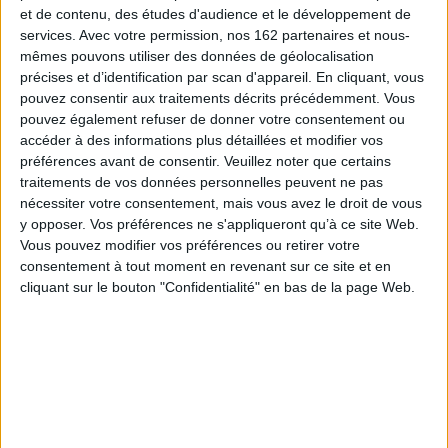
sauvegarder leur honneur pour accéder au mariage. Elles ne sont alors pas
et de contenu, des études d'audience et le développement de
abandonnées à leur sort, estant en justice avec l'accord d'un proche,
services.
Avec votre permission, nos 162 partenaires et nous-
généralement leur père, voire accompagnées ou représentées par lui.
L'étroitesse des liens familiaux, souvent perçue comme une pesanteur se
mêmes pouvons utiliser des données de géolocalisation
mue en solidarité protectrice.
précises et d’identification par scan d'appareil. En cliquant, vous
pouvez consentir aux traitements décrits précédemment. Vous
Les représentations religieuses de la femme ne rendent pas compte de la
place qu'elle occupe dans le siècle ni en justice et esquissent les traits de
pouvez également refuser de donner votre consentement ou
femmes idéalisées. La perfection est incarnée par celles qui se vouent à
accéder à des informations plus détaillées et modifier vos
Dieu mais le plus souvent les oeuvres d'art ornant les églises
préférences avant de consentir.
Veuillez noter que certains
roussillonnaises retracent les étapes de la vie de bonnes chrétiennes
traitements de vos données personnelles peuvent ne pas
ayant fondé une famille. Épouses et mères attentionnées, elles sont
dépeintes comme dévotes au moment de recevoir leurs sacrements.
nécessiter votre consentement, mais vous avez le droit de vous
Cependant, les femmes portent à tout jamais la culpabilité du péché
y opposer. Vos préférences ne s'appliqueront qu’à ce site Web.
originel que véhicule l'Église catholique et qui imprègne l'inconscient
Vous pouvez modifier vos préférences ou retirer votre
collectif. Elles pâtissent d'une réputation de tentatrice peu compatible avec
consentement à tout moment en revenant sur ce site et en
le statut de victime. Les juges peinent à les reconnaître comme des
victimes totalement innocentes dans les affaires de moeurs. Les
cliquant sur le bouton "Confidentialité" en bas de la page Web.
criminelles sont d'ailleurs bien identifiées, notamment lorsqu'il s'agit
d'empoisonneuses.
Fiche Technique
Paru le :
04/01/2018
Thématique :
Histoire de France - Généralités
Auteur(s) :
Auteur :
Journées d'histoire et histoire du droit et des