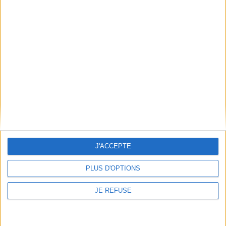
JE M'INSCRIS
Informations pratiques
Conditions d'utilisation du site
Qui sommes-nous
Mentions Légales
Frais de port & Livraison
Conditions Générales de Vente
À votre service
Offres d'emploi
J'ACCEPTE
Offres Partenaires
PLUS D'OPTIONS
À découvrir
FeniXX
JE REFUSE
EDRLab
RetroNews
BnF : portail des métiers du livre