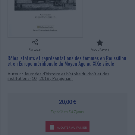
Ecologie - Environnement
Danse
Religions - Spiritualités
Bibliothèque de la Pléiade
Critique et histoire littéraire
Histoire de France
Biographies historiques
Classiques scolaires
Littérature ancienne et médiévale
CHARGEMENT...
Histoire - Généralités
Histoire des pays
Littérature de voyage
Audio - Livres lus
Histoire ancienne
Géographie
Littérature en version originale
Humour
Culture scientifique
Partager
Ajout Favori
Rôles, statuts et représentations des femmes en Roussillon
et en Europe méridionale du Moyen Age au XIXe siècle
Auteur :
Journées d'histoire et histoire du droit et des
institutions (10 ; 2016 ; Perpignan)
20,00 €
Expédié en 5 à 7 jours.
AJOUTER AU PANIER