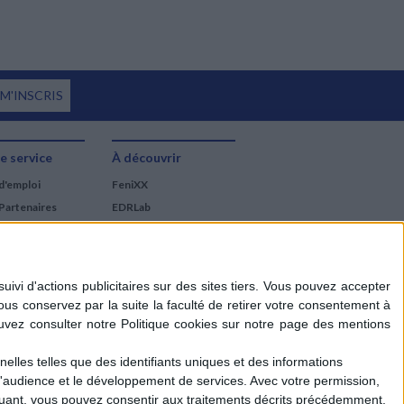
 M'INSCRIS
e service
À découvrir
d'emploi
FeniXX
Partenaires
EDRLab
RetroNews
BnF : portail des métiers
du livre
Cercle de la librairie
Les chèques cadeaux
Mollat
elles telles que des identifiants uniques et des informations
d'audience et le développement de services.
Avec votre permission,
iquant, vous pouvez consentir aux traitements décrits précédemment.