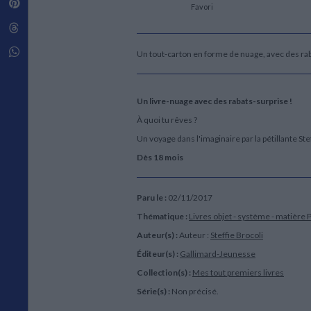
Pinterest
Techniques de construction
Favori
SCIENCE FICTION ET FANTASY
Vie familiale
Disciplines paramédicales
Matériaux de l’architecture
Littérature SF et Fantasy
Threads
Ouvrages Généraux
Urbanisme
SOCIOLOGIE
Sociologie générale
Whatsapp
Un tout-carton en forme de nuage, avec des rab
Travail social
Santé et société
Un livre-nuage avec des rabats-surprise !
ETHNOLOGIE
Anthropologie
À quoi tu rêves ?
Ethnologie par pays
Un voyage dans l'imaginaire par la pétillante Stef
Dès 18 mois
Paru le :
02/11/2017
Thématique :
Livres objet - système - matière
P
Auteur(s) :
Auteur :
Steffie Brocoli
Éditeur(s) :
Gallimard-Jeunesse
Collection(s) :
Mes tout premiers livres
Série(s) :
Non précisé.