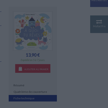
Mes Alertes
Antiquité
Mythologies
GÉOGRAPHIE
Géographie - Démographie -
Territoire
Mollat Pro
CULTURE SCIENTIFIQUE
Essais scientifique
Astronomie
13,90 €
Expédié en 5 à 7 jours.
AJOUTER AU PANIER
Résumé
Quatrième de couverture
Fiche technique