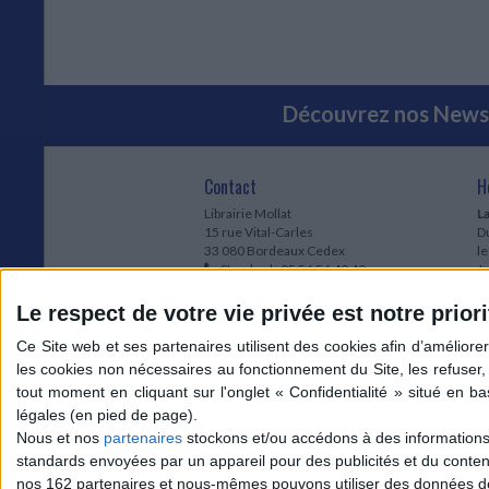
Découvrez nos Newsl
Contact
H
Librairie Mollat
La
15 rue Vital-Carles
Du
33 080 Bordeaux Cedex
l
Standard :
05 56 56 40 40
Jo
Service client mollat.com :
05 56 56 40
1e
83
* 
Le respect de votre vie privée est notre priori
Contactez-nous
à
Le
du
l
Jo
1
Nous et nos
partenaires
stockons et/ou accédons à des informations s
et
standards envoyées par un appareil pour des publicités et du conte
* 
nos 162 partenaires et nous-mêmes pouvons utiliser des données de g