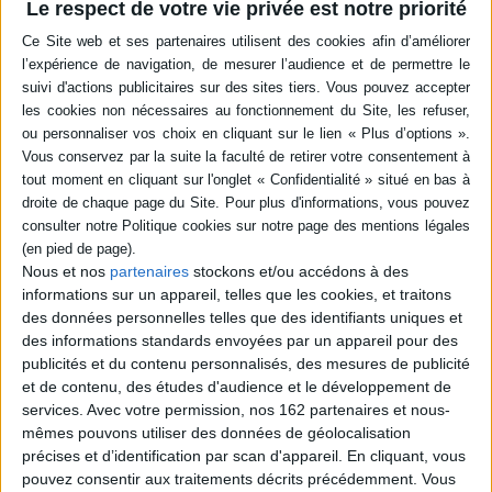
Le respect de votre vie privée est notre priorité
-5 %
Retrait en magasin avec la carte Mollat
en savoir plus
Résumé
Baptiste et Marion ont repris une vieille ferme à la lisière d'un village isolé.
La nuit du 29 février, la jeune femme est prise de violentes douleurs et
accouche seule dans sa salle de bains, à la surprise de tous. Témoins et
protagonistes racontent tour à tour les événements qui ont conduit à la
naissance inattendue d'une petite fille. L'histoire d'un déni de grossesse.
©Electre 2026
Quatrième de couverture
Nous et nos
partenaires
stockons et/ou accédons à des
informations sur un appareil, telles que les cookies, et traitons
« il disait j'ai besoin d'en parler avec toi Tony je sais plus où j'en suis il nous est
des données personnelles telles que des identifiants uniques et
arrivé un truc incroyable, il parlait, il ne s'arrêtait plus de parler, il disait je sais que
des informations standards envoyées par un appareil pour des
dans quelques heures je serai heureux mais c'est encore trop nouveau et je l'ai
publicités et du contenu personnalisés, des mesures de publicité
même pas vu tu te rends compte Tony je l'ai pas vu, il répétait tu te rends compte
Tony tu te rends compte, je répondais non pas bien pas très bien, je comprenais
et de contenu, des études d'audience et le développement de
seulement qu'ils venaient de prendre une torgnole hallucinante »
services.
Avec votre permission, nos 162 partenaires et nous-
mêmes pouvons utiliser des données de géolocalisation
Une nuit de tempête de neige, seule dans sa salle de bains, une femme
met au monde un enfant. Mais est-il concevable d'accoucher quand on n'a
précises et d’identification par scan d'appareil. En cliquant, vous
pas eu conscience d'être enceinte ? Par un jeu de voix croisées, Violaine
pouvez consentir aux traitements décrits précédemment. Vous
Bérot nous raconte l'histoire d'une déroutante maternité.