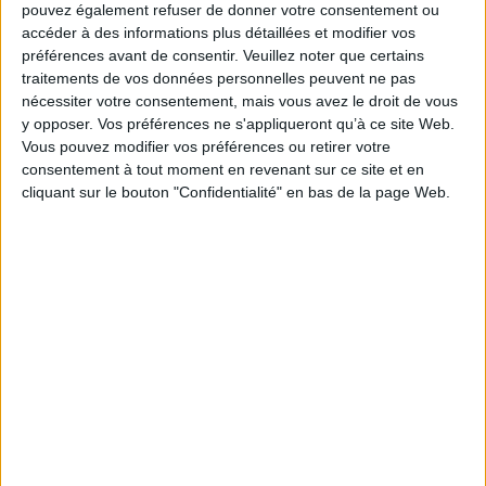
pouvez également refuser de donner votre consentement ou
Fiche Technique
accéder à des informations plus détaillées et modifier vos
préférences avant de consentir.
Veuillez noter que certains
Paru le :
11/01/2018
traitements de vos données personnelles peuvent ne pas
Thématique :
Littérature Française
nécessiter votre consentement, mais vous avez le droit de vous
Auteur(s) :
Auteur :
Violaine Bérot
y opposer. Vos préférences ne s'appliqueront qu’à ce site Web.
Vous pouvez modifier vos préférences ou retirer votre
Éditeur(s) :
Buchet Chastel
consentement à tout moment en revenant sur ce site et en
Collection(s) :
Littérature française
cliquant sur le bouton "Confidentialité" en bas de la page Web.
Série(s) :
Non précisé.
ISBN :
978-2-283-03122-3
EAN13 :
9782283031223
Reliure :
Broché
Pages :
161
Hauteur: 19.0 cm / Largeur 12.0 cm
Épaisseur: 1.4 cm
Poids: 170 g