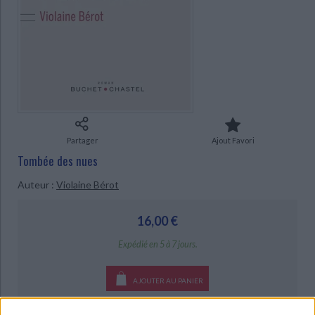
Ecologie - Environnement
Danse
Religions - Spiritualités
Bibliothèque de la Pléiade
Critique et histoire littéraire
CHARGEMENT...
Histoire de France
Biographies historiques
Classiques scolaires
Littérature ancienne et médiévale
Histoire - Généralités
Histoire des pays
Littérature de voyage
Audio - Livres lus
Histoire ancienne
Géographie
Littérature en version originale
Humour
Culture scientifique
Partager
Ajout Favori
Tombée des nues
Auteur :
Violaine Bérot
16,00 €
Expédié en 5 à 7 jours.
AJOUTER AU PANIER
Livraison à partir de 0,01 €