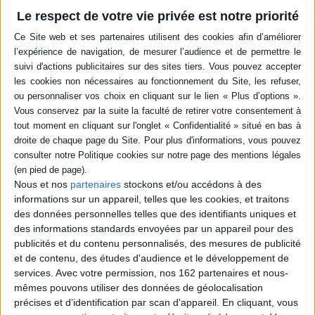
Livraison à partir de 0,01 €
Le respect de votre vie privée est notre priorité
-5 %
Retrait en magasin avec la carte Mollat
en savoir plus
Résumé
Une réflexion sur la possibilité d'existence d'un droit naturel procédural
postulant que les règles de droit doivent être générales, intelligibles,
stables, ni rétroactives ni contradictoires, publiées, ne pas exiger
l'impossible et être appliquées par les autorités publiques. ©Electre 2026
Quatrième de couverture
Nous et nos
partenaires
stockons et/ou accédons à des
La moralité du droit
informations sur un appareil, telles que les cookies, et traitons
Existe-t-il un « droit naturel procédural » ? Cette terminologie, résolument
des données personnelles telles que des identifiants uniques et
anti-positiviste, est assumée par Fuller, même s'il précise que son origine
des informations standards envoyées par un appareil pour des
n'est pas céleste mais terrestre. Le droit est compris comme une
entreprise, un effort intentionnel visant à soumettre le comportement
publicités et du contenu personnalisés, des mesures de publicité
humain à la gouvernance de règles et l'existence même d'un système
et de contenu, des études d'audience et le développement de
juridique dépend du respect minimal de huit exigences essentielles : les
services.
Avec votre permission, nos 162 partenaires et nous-
règles de droit doivent être générales, intelligibles, stables, ni rétroactives
mêmes pouvons utiliser des données de géolocalisation
ni contradictoires, être publiées, ne pas exiger l'impossible de leurs
destinataires et, enfin, être appliquées par les autorités publiques.
La
précises et d’identification par scan d'appareil. En cliquant, vous
moralité du droit
est un classique de la théorie du droit anglo-saxonne, au