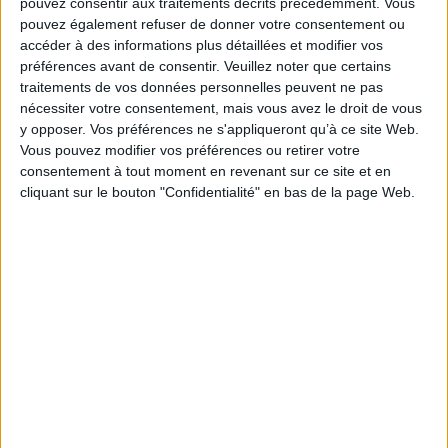
pouvez consentir aux traitements décrits précédemment. Vous
même titre que
Le concept de droit
de Hart ou
L'empire du droit
de Dworkin.
pouvez également refuser de donner votre consentement ou
Fiche Technique
accéder à des informations plus détaillées et modifier vos
préférences avant de consentir.
Veuillez noter que certains
Paru le :
11/12/2017
traitements de vos données personnelles peuvent ne pas
Thématique :
Philosophie du droit
nécessiter votre consentement, mais vous avez le droit de vous
Auteur(s) :
Auteur :
Lon Luvois Fuller
y opposer. Vos préférences ne s'appliqueront qu’à ce site Web.
Vous pouvez modifier vos préférences ou retirer votre
Éditeur(s) :
Presses universitaires Saint-Louis
consentement à tout moment en revenant sur ce site et en
Collection(s) :
Publications des Facultés universitaires Saint-Louis
cliquant sur le bouton "Confidentialité" en bas de la page Web.
Publications des Facultés universitaires Saint-Louis
Contributeur(s) :
Traducteur : Jérémie Van Meerbeeck - Traducteur : Sara
Correa Roa
Série(s) :
Non précisé.
ISBN :
978-2-8028-0227-3
EAN13 :
9782802802273
Reliure :
Broché
Pages :
270
Hauteur: 23.0 cm / Largeur 16.0 cm