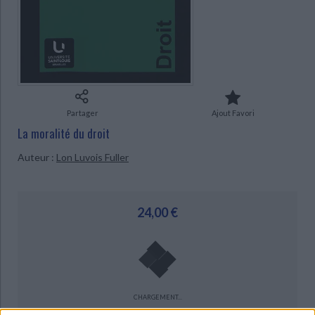
Ecologie - Environnement
Danse
Religions - Spiritualités
Bibliothèque de la Pléiade
Critique et histoire littéraire
CHARGEMENT...
Histoire de France
Biographies historiques
Classiques scolaires
Littérature ancienne et médiévale
Histoire - Généralités
Histoire des pays
Littérature de voyage
Audio - Livres lus
Histoire ancienne
Géographie
Littérature en version originale
Humour
Culture scientifique
Partager
Ajout Favori
La moralité du droit
Auteur :
Lon Luvois Fuller
24,00 €
CHARGEMENT...