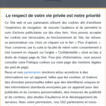
Résumé
Le respect de votre vie privée est notre priorité
A l'aide de trois études de cas qui portent sur des campagnes de défense
de Greenpeace, l'auteur remet en cause l'intégrité de l'ONG. Il veut
montrer que, par ses partenariats et les subventions qu'elle reçoit de
certains acteurs économiques, elle est assimilable à une entreprise qui ne
fait qu'engranger de l'argent pour assurer sa supériorité face à d'autres
organisations. ©Electre 2026
Quatrième de couverture
Greenpeace
Une ONG à double-fond(s) ?
Fondée voici près d'un demi-siècle, Greenpeace fait trembler les
Nous et nos
partenaires
stockons et/ou accédons à des
entreprises. Pourtant, à plusieurs reprises, les accusations de l'ONG se
informations sur un appareil, telles que les cookies, et traitons
sont révélées fausses. Lorsque des entreprises décident de l'attaquer en
justice, Greenpeace recule parfois et revient sur ses accusations.
des données personnelles telles que des identifiants uniques et
Néanmoins, rien ne semble pouvoir écorner son image. L'ONG est-elle à
des informations standards envoyées par un appareil pour des
ce point irréprochable pour bénéficier d'autant de faveur médiatique ?
publicités et du contenu personnalisés, des mesures de publicité
Le présent essai met en lumière le contraire. Loin de se consacrer à ses
et de contenu, des études d'audience et le développement de
objectifs affichés, Greenpeace semble avant tout se mettre au service
services.
Avec votre permission, nos 162 partenaires et nous-
d'elle-même. Ses principales dépenses de fonds ne vont pas à ses