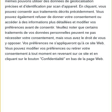
mêmes pouvons utiliser des données de géolocalisation
campagnes, mais à ses levées de fonds.
précises et d’identification par scan d'appareil. En cliquant, vous
En parallèle, les trois cas de guerre de l'information analysés dans ce livre
pouvez consentir aux traitements décrits précédemment. Vous
montrent comment Greenpeace déforme et oriente les faits contre le
pouvez également refuser de donner votre consentement ou
secteur pétrolier et le nucléaire afin de servir non pas l'écologie, mais un
militantisme idéologique bien souvent opposé au souci de
accéder à des informations plus détaillées et modifier vos
l'environnement. Plus encore, ce livre souligne le rôle de « mercenaire
préférences avant de consentir.
Veuillez noter que certains
vert » de l'ONG et apporte un éclairage original sur les méthodes d'une
traitements de vos données personnelles peuvent ne pas
ONG qui se veut exemplaire.
nécessiter votre consentement, mais vous avez le droit de vous
En somme, une pratique entre
Business
et
Ingenierie du consentement !
y opposer. Vos préférences ne s'appliqueront qu’à ce site Web.
Fiche Technique
Vous pouvez modifier vos préférences ou retirer votre
consentement à tout moment en revenant sur ce site et en
Paru le :
17/05/2018
cliquant sur le bouton "Confidentialité" en bas de la page Web.
Thématique :
Travail social - Généralités
Auteur(s) :
Auteur :
Thibault Kerlirzin
Éditeur(s) :
VA Editions
Collection(s) :
Guerre de l'information
Contributeur(s) :
Préfacier : Christian Harbulot
Série(s) :
Non précisé.
ISBN :
979-10-93240-60-2