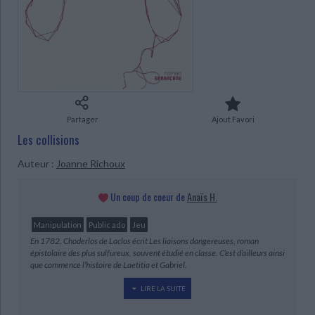
Ecologie - Environnement
Danse
Religions - Spiritualités
Bibliothèque de la Pléiade
Critique et histoire littéraire
Histoire de France
Biographies historiques
Classiques scolaires
Littérature ancienne et médiévale
Histoire - Généralités
Histoire des pays
Littérature de voyage
Audio - Livres lus
Histoire ancienne
Géographie
Littérature en version originale
Humour
Culture scientifique
Partager
Ajout Favori
Les collisions
Auteur :
Joanne Richoux
Un coup de coeur de
Anaïs H.
CHARGEMENT...
Manipulation
Public ado
Jeu
En 1782, Choderlos de Laclos écrit Les liaisons dangereuses, roman
épistolaire des plus sulfureux, souvent étudié en classe. C’est d’ailleurs ainsi
que commence l’histoire de Laetitia et Gabriel.
LIRE LA SUITE
Ils sont amis depuis toujours, ou presque. Seulement amis