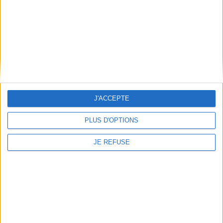
EN SAVOIR PLUS
Fiche Technique
Paru le :
04/04/2018
Thématique :
Littérature générale Jeunes adultes
Auteur(s) :
Auteur :
Joanne Richoux
Éditeur(s) :
Sarbacane
J'ACCEPTE
Collection(s) :
Exprim'
PLUS D'OPTIONS
Série(s) :
Non précisé.
ISBN :
978-2-37731-073-9
JE REFUSE
EAN13 :
9782377310739
Reliure :
Broché
Pages :
252
Hauteur: 22.0 cm / Largeur 14.0 cm
Épaisseur: 2.2 cm