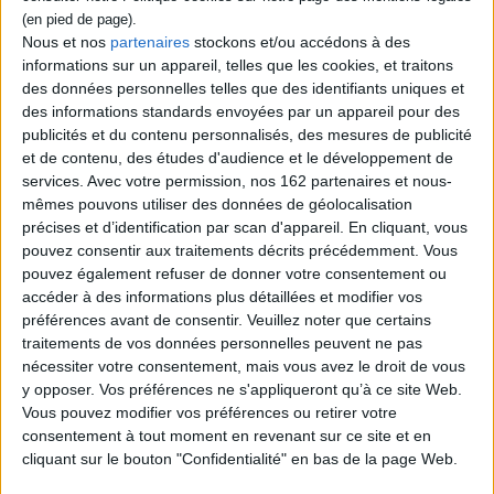
Nous et nos
partenaires
stockons et/ou accédons à des
informations sur un appareil, telles que les cookies, et traitons
des données personnelles telles que des identifiants uniques et
des informations standards envoyées par un appareil pour des
publicités et du contenu personnalisés, des mesures de publicité
Adolescent - jeunes adultes
#ClubAdos
et de contenu, des études d'audience et le développement de
services.
Avec votre permission, nos 162 partenaires et nous-
Club Ados
mêmes pouvons utiliser des données de géolocalisation
Le 12/05/2018
précises et d’identification par scan d'appareil. En cliquant, vous
Club Ados
pouvez consentir aux traitements décrits précédemment. Vous
Lectures, coups de cœur... Le rendez-vous mensuel des ados
passionnés !
pouvez également refuser de donner votre consentement ou
accéder à des informations plus détaillées et modifier vos
Publié le 24/04/2018
préférences avant de consentir.
Veuillez noter que certains
traitements de vos données personnelles peuvent ne pas
EN SAVOIR PLUS
nécessiter votre consentement, mais vous avez le droit de vous
y opposer. Vos préférences ne s'appliqueront qu’à ce site Web.
Vous pouvez modifier vos préférences ou retirer votre
consentement à tout moment en revenant sur ce site et en
Dossiers
cliquant sur le bouton "Confidentialité" en bas de la page Web.