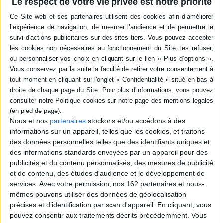
Le respect de votre vie privée est notre priorité
Résumé
Portraits de onze femmes, pionnières de l'art abstrait, immergées dans
leur travail quotidien, dans leur atelier : Geneviève Claisse, Geneviève
Asse, Marta Pan, Sheila Hicks, Parvine Curie, Shirley Jaffe, Pierrette Bloch,
Aurélie Nemours, Véra Molnar, Etel Adnan, Judit Reigl. ©Electre 2026
Quatrième de couverture
Cet ouvrage met en lumière onze femmes artistes, immergées dans leur
travail quotidien au coeur de leur lieu de prédilection : l'atelier.
Nous et nos
partenaires
stockons et/ou accédons à des
Etel Adnan, Geneviève Asse, Pierrette Bloch, Geneviève Claisse, Parvine
Curie, Sheila Hicks, Shirley Jaffe, Véra Molnar, Aurélie Nemours, Marta Pan
informations sur un appareil, telles que les cookies, et traitons
et Judit Reigl sont toutes de la même génération ; celle qui les a fait naître
des données personnelles telles que des identifiants uniques et
avant la Seconde Guerre mondiale, celle qui les a fait atteindre leur
des informations standards envoyées par un appareil pour des
maturité artistique dans les années 1950 et 1960, celle qui les fait
publicités et du contenu personnalisés, des mesures de publicité
ressurgir après l'an deux mille dans les musées et les galeries. L'autre lien
qui les rassemble est celui de l'abstraction, toutes les sortes
et de contenu, des études d'audience et le développement de
d'abstractions, car sous cette étiquette se cachent autant d'approches
services.
Avec votre permission, nos 162 partenaires et nous-
artistiques et de possibilités d'expression qu'il y a d'artistes.
mêmes pouvons utiliser des données de géolocalisation
Fiche Technique
précises et d’identification par scan d'appareil. En cliquant, vous
pouvez consentir aux traitements décrits précédemment. Vous
Paru le :
14/03/2018