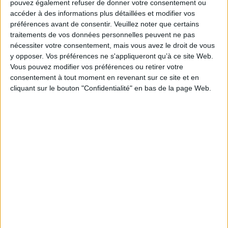
pouvez également refuser de donner votre consentement ou
Thématique :
Généralités Histoire de l’Art
accéder à des informations plus détaillées et modifier vos
Auteur(s) :
Auteur :
Elisabeth Vedrenne
Auteur :
Valérie de Maulmin
préférences avant de consentir.
Veuillez noter que certains
Auteur (photographe) :
Catherine Panchout
traitements de vos données personnelles peuvent ne pas
nécessiter votre consentement, mais vous avez le droit de vous
Éditeur(s) :
Somogy
Connaissance des arts
y opposer. Vos préférences ne s'appliqueront qu’à ce site Web.
Galerie Martel-Greiner
Vous pouvez modifier vos préférences ou retirer votre
Collection(s) :
Non précisé.
consentement à tout moment en revenant sur ce site et en
cliquant sur le bouton "Confidentialité" en bas de la page Web.
Série(s) :
Les pionnières
ISBN :
978-2-7572-1305-6
EAN13 :
9782757213056
Reliure :
Relié
Pages :
199
Hauteur: 28.0 cm / Largeur 23.0 cm
Épaisseur: 2.3 cm
Poids: 1200 g