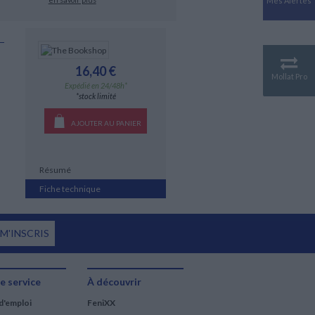
Mes Alertes
Antiquité
Mythologies
GÉOGRAPHIE
Géographie - Démographie -
16,40 €
Territoire
Mollat Pro
Expédié en 24/48h*
CULTURE SCIENTIFIQUE
*stock limité
Essais scientifique
AJOUTER AU PANIER
Astronomie
Résumé
Fiche technique
 M'INSCRIS
e service
À découvrir
d'emploi
FeniXX