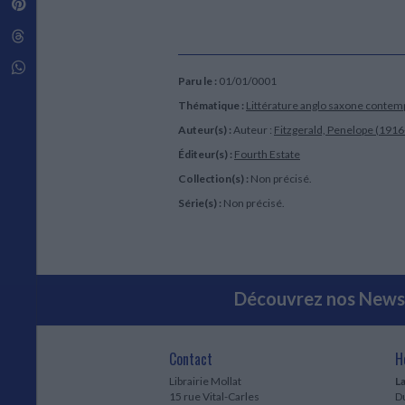
Pinterest
Techniques de construction
SCIENCE FICTION ET FANTASY
Vie familiale
Disciplines paramédicales
Matériaux de l’architecture
Littérature SF et Fantasy
Threads
Ouvrages Généraux
Urbanisme
SOCIOLOGIE
Sociologie générale
Whatsapp
Paru le :
01/01/0001
Travail social
Santé et société
Thématique :
Littérature anglo saxone conte
Auteur(s) :
Auteur :
Fitzgerald, Penelope (191
ETHNOLOGIE
Anthropologie
Éditeur(s) :
Fourth Estate
Ethnologie par pays
Collection(s) :
Non précisé.
Série(s) :
Non précisé.
Découvrez nos Newsl
Contact
H
Librairie Mollat
La
15 rue Vital-Carles
Du