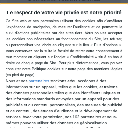
en savoir plus
Le respect de votre vie privée est notre priorité
Résumé
Alfred Naquet, député boulangiste, est une figure majeure de la IIIe
République. Son parcours et celui de ses amis politiques est envisagé
comme significatif pour ce qu'il révèle des pratiques et des discours
autour des phénomènes de patronage, de corruption et de scandale.
Acteur critique de la corruption, il sera finalement accusé lui-même de
corruption lors du scandale de Panama. ©Electre 2026
Quatrième de couverture
Alfred Naquet et ses amis politiques
Nous et nos
partenaires
stockons et/ou accédons à des
Patronage, corruption et scandale en République (1870-1898)
informations sur un appareil, telles que les cookies, et traitons
Loin d'être seulement l'homme de la loi sur le divorce, Alfred Naquet est
des données personnelles telles que des identifiants uniques et
l'une des figures majeures des débuts de la Troisième République. Son
parcours et celui de ses amis politiques sont envisagés dans cet ouvrage
des informations standards envoyées par un appareil pour des
comme servant de buttes témoins à une étude des pratiques et des
publicités et du contenu personnalisés, des mesures de publicité
discours autour des phénomènes de patronage, de corruption et de
et de contenu, des études d'audience et le développement de
e
scandale à la fin du XIX
siècle. L'auteur montre comment des réseaux
services.
Avec votre permission, nos 162 partenaires et nous-
autour d'Alfred Naquet participent à un clientélisme républicain et quelles
mêmes pouvons utiliser des données de géolocalisation
sont les contradictions de ce parlementaire face à ces pratiques, ainsi que
ses velléités de réformes constitutionnelles. Celles-ci s'inscrivant dans la