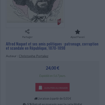
Ecologie - Environnement
Danse
Religions - Spiritualités
Bibliothèque de la Pléiade
Critique et histoire littéraire
Histoire de France
Biographies historiques
CHARGEMENT...
Classiques scolaires
Littérature ancienne et médiévale
Histoire - Généralités
Histoire des pays
Littérature de voyage
Audio - Livres lus
Histoire ancienne
Géographie
Littérature en version originale
Humour
Culture scientifique
Partager
Ajout Favori
Alfred Naquet et ses amis politiques : patronage, corruption
et scandale en République, 1870-1898
Auteur :
Christophe Portalez
24,00 €
Expédié en 5 à 7 jours.
AJOUTER AU PANIER
Livraison à partir de 0,01 €
-5 %
Retrait en magasin avec la carte Mollat