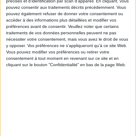
précises et d’identification par scan d'appareil. En cliquant, vous
quête d'une « vraie république » de certains radicaux au tournant des
pouvez consentir aux traitements décrits précédemment. Vous
années 1880, oblitérée dans la mémoire républicaine du fait de
pouvez également refuser de donner votre consentement ou
l'engagement de certains d'entre eux dans le boulangisme. Enfin l'auteur
accéder à des informations plus détaillées et modifier vos
montre comment Alfred Naquet passe durant sa vie politique d'acteur
critique de la corruption électorale sous l'Ordre moral à la place d'accusé
préférences avant de consentir.
Veuillez noter que certains
de corruption durant le scandale de Panama, scandale qui révèle des
traitements de vos données personnelles peuvent ne pas
conflits normatifs autour de la question de la corruption.
nécessiter votre consentement, mais vous avez le droit de vous
Fiche Technique
y opposer. Vos préférences ne s'appliqueront qu’à ce site Web.
Vous pouvez modifier vos préférences ou retirer votre
Paru le :
05/07/2018
consentement à tout moment en revenant sur ce site et en
Thématique :
Système éducatif
Histoire de l'école
cliquant sur le bouton "Confidentialité" en bas de la page Web.
Auteur(s) :
Auteur :
Christophe Portalez
Éditeur(s) :
Presses universitaires de Rennes
Collection(s) :
Histoire
Série(s) :
Non précisé.
ISBN :
978-2-7535-7437-3
EAN13 :
9782753574373
Reliure :
Broché
Pages :
272