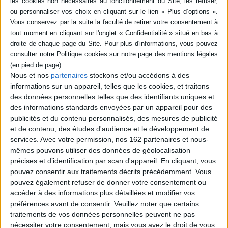
Résumé
A la tête d'une expédition scientifique effectuant des recherches sur les
mégalodons, Lou Melville n'a pas perdu le goût de l'exploration. ©Electre
2026
Fiche Technique
Nous et nos
partenaires
stockons et/ou accédons à des
informations sur un appareil, telles que les cookies, et traitons
Paru le :
20/06/2018
des données personnelles telles que des identifiants uniques et
Thématique :
Aventure  Récit  Histoire  Western BD Adulte
des informations standards envoyées par un appareil pour des
Auteur(s) :
Auteur :
Christophe Bec
Auteur (illustrateur) :
Ennio Bufi
publicités et du contenu personnalisés, des mesures de publicité
et de contenu, des études d'audience et le développement de
Éditeur(s) :
Humanoïdes associés
services.
Avec votre permission, nos 162 partenaires et nous-
Collection(s) :
Non précisé.
mêmes pouvons utiliser des données de géolocalisation
Série(s) :
Carthago
précises et d’identification par scan d'appareil. En cliquant, vous
pouvez consentir aux traitements décrits précédemment. Vous
ISBN :
978-2-7316-2398-7
pouvez également refuser de donner votre consentement ou
accéder à des informations plus détaillées et modifier vos
EAN13 :
9782731623987
préférences avant de consentir.
Veuillez noter que certains
Reliure :
Cartonné
traitements de vos données personnelles peuvent ne pas
Pages :
nécessiter votre consentement, mais vous avez le droit de vous
56