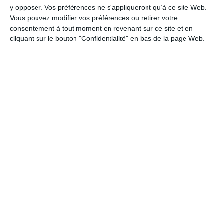
y opposer. Vos préférences ne s'appliqueront qu’à ce site Web.
Hauteur: 33.0 cm / Largeur 25.0 cm
Vous pouvez modifier vos préférences ou retirer votre
consentement à tout moment en revenant sur ce site et en
Épaisseur: 1.0 cm
cliquant sur le bouton "Confidentialité" en bas de la page Web.
Poids: 630 g
Découvrez nos Newsletters Mollat !
JE M'INSCRIS
Informations pratiques
Conditions d'utilisation du site
Qui sommes-nous
Mentions Légales
Frais de port & Livraison
Conditions Générales de Vente
À votre service