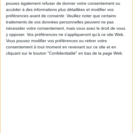
pouvez également refuser de donner votre consentement ou
Paru le :
15/03/2018
accéder à des informations plus détaillées et modifier vos
Thématique :
Travail social - Généralités
préférences avant de consentir.
Veuillez noter que certains
Auteur(s) :
Non précisé.
traitements de vos données personnelles peuvent ne pas
nécessiter votre consentement, mais vous avez le droit de vous
Éditeur(s) :
Complicités
y opposer. Vos préférences ne s'appliqueront qu’à ce site Web.
Collection(s) :
Santé sexuelle
Vous pouvez modifier vos préférences ou retirer votre
Contributeur(s) :
Directeur de publication : Joëlle Mignot - Directeur de
consentement à tout moment en revenant sur ce site et en
publication : Thierry Troussier
cliquant sur le bouton "Confidentialité" en bas de la page Web.
Série(s) :
Santé sexuelle pour tous
ISBN :
978-2-35120-136-7
EAN13 :
9782351201367
Reliure :
Broché
Pages :
176
Hauteur: 21.0 cm / Largeur 15.0 cm
Épaisseur: 1.3 cm
Poids: 260 g