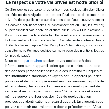
Le respect de votre vie privée est notre priorité
Résumé
Présente des pistes d'engagement et de réflexion sur la santé sexuelle en
étroite corrélation avec les droits humains. A l'occasion de plusieurs
conférences, les experts du domaine ont abordé, entre autres, la lutte
contre les maladies sexuellement transmissibles, le rapport entre santé
sexuelle et développement durable ou encore l'éducation thérapeutique
et la dignité humaine dans les soins. ©Electre 2026
Quatrième de couverture
Les sept conférences du cycle 2017 « Santé sexuelle pour tous » sont à
l'origine de cet ouvrage collectif, dont tous les auteurs, experts reconnus,
se sont mobilisés dans cet engagement pour une santé sexuelle
Nous et nos
partenaires
stockons et/ou accédons à des
indissociable des Droits humains. Les grands thèmes de la santé sexuelle
informations sur un appareil, telles que les cookies, et traitons
ont donc été déclinés en lien avec les Droits humains : les Objectifs du
Développement Durable à l'horizon 2030, la lutte contre VIH et IST en
des données personnelles telles que des identifiants uniques et
direction des populations vulnérables, la dignité humaine dans la santé et
des informations standards envoyées par un appareil pour des
les soins, la vulnérabilité du corps, l'éducation thérapeutique en santé
publicités et du contenu personnalisés, des mesures de publicité
sexuelle, les enjeux des concepts de genre et les liens entre santé
et de contenu, des études d'audience et le développement de
sexuelle et santé reproductive. La gratuité et l'ouverture à tous ont fait
l'originalité de ce cycle de conférences, afin que chacun puisse mieux
services.
Avec votre permission, nos 162 partenaires et nous-
appréhender l'importance de la santé sexuelle dans sa vie personnelle et
mêmes pouvons utiliser des données de géolocalisation
professionnelle.
précises et d’identification par scan d'appareil. En cliquant, vous
Fiche Technique
pouvez consentir aux traitements décrits précédemment. Vous