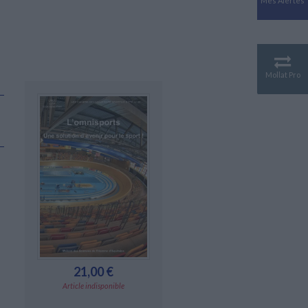
Mes Alertes
Antiquité
Mythologies
GÉOGRAPHIE
Géographie - Démographie -
Territoire
Mollat Pro
CULTURE SCIENTIFIQUE
Essais scientifique
Astronomie
21,00 €
Article indisponible