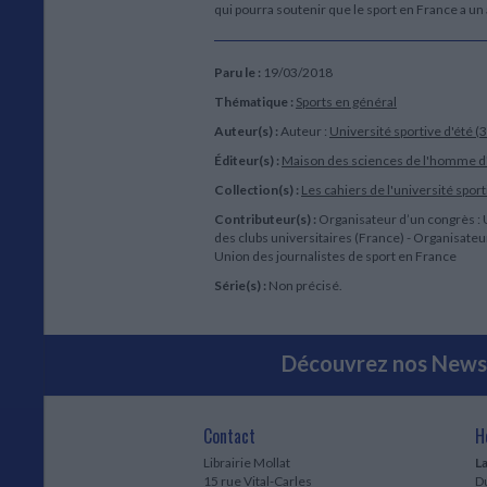
qui pourra soutenir que le sport en France a un
Paru le :
19/03/2018
Thématique :
Sports en général
Auteur(s) :
Auteur :
Université sportive d'été (34
Éditeur(s) :
Maison des sciences de l'homme d
Collection(s) :
Les cahiers de l'université sport
Contributeur(s) :
Organisateur d’un congrès : 
des clubs universitaires (France) - Organisateu
Union des journalistes de sport en France
Série(s) :
Non précisé.
Découvrez nos Newsl
Contact
H
Librairie Mollat
La
15 rue Vital-Carles
Du