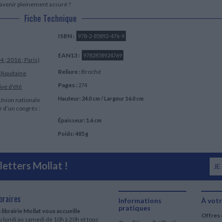
 avenir pleinement assuré ?
Fiche Technique
ISBN :
978-2-85892-476-9
EAN13 :
9782858924769
 ; 2016 ; Paris)
Reliure :
Broché
'Aquitaine
Pages :
274
ive d'été
Hauteur: 24.0 cm / Largeur 16.0 cm
Union nationale
r d’un congrès :
Épaisseur: 1.6 cm
Poids: 485 g
etters Mollat !
JE
oraires
Informations
À votr
pratiques
 librairie Mollat vous accueille
Offres 
 lundi au samedi de 10h à 20h et tous