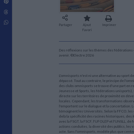
Pinterest
Techniques de construction
SCIENCE FICTION ET FANTASY
Vie familiale
Disciplines paramédicales
Matériaux de l’architecture
Littérature SF et Fantasy
Threads
Ouvrages Généraux
Urbanisme
SOCIOLOGIE
Sociologie générale
Whatsapp
Partager
Ajout
Imprimer
Travail social
Favori
Santé et société
ETHNOLOGIE
Des réflexions sur les thèmes des fédérations et 
Anthropologie
avenir. ©Electre 2026
Ethnologie par pays
L'omnisports n'est ni une alternative au sport 
dépassé. Tout au contraire, le principe de l'om
des clubs omnisports se trouve d'une part en rel
Jeunesse et Sports, les fédérations unisports), 
directe sur les territoires de proximité en dév
locales. Cependant, les transformations observ
l'emportent sur le dialogue et la concertation. 
témoignent les Universités. Selon la FFCO, les
delà la spécificité des racines historiques, des
avec la FSGT, la FSCF, l'UFOLEP et l'UNSLL, de f
actions conduites, la diversité des publics, les 
acte. Sans l'omnisports, modèle plus que cent