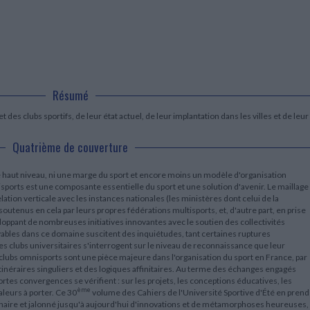
LITTÉRATURE DE VOYAGE
Dictionnaires Français
Histoire moderne
Relations et politiques
internationales
Dictionnaires Bilingues
Récits des voyageurs et des
Histoire contemporaine
explorateurs
Sécurité nationale - Défense
Langues universitaires -
BIOGRAPHIES HISTORIQUES
Dictionnaires et méthodes
ECOLOGIE - ENVIRONNEMENT
Biographies historiques
Méthodes Langues Grand public
Ecologie
Français langues étrangères
HISTOIRE - GÉNÉRALITÉS
Résumé
Historiographie
Etudes historiques
des clubs sportifs, de leur état actuel, de leur implantation dans les villes et de leur
Généalogie - Héraldique
Franc-maçonnerie
Quatrième de couverture
de haut niveau, ni une marge du sport et encore moins un modèle d'organisation
nisports est une composante essentielle du sport et une solution d'avenir. Le maillage
ation verticale avec les instances nationales (les ministères dont celui de la
soutenus en cela par leurs propres fédérations multisports, et, d'autre part, en prise
eloppant de nombreuses initiatives innovantes avec le soutien des collectivités
ables dans ce domaine suscitent des inquiétudes, tant certaines ruptures
Les clubs universitaires s'interrogent sur le niveau de reconnaissance que leur
 clubs omnisports sont une pièce majeure dans l'organisation du sport en France, par
 itinéraires singuliers et des logiques affinitaires. Au terme des échanges engagés
ortes convergences se vérifient : sur les projets, les conceptions éducatives, les
ème
valeurs à porter. Ce 30
volume des Cahiers de l'Université Sportive d'Été en prend
enaire et jalonné jusqu'à aujourd'hui d'innovations et de métamorphoses heureuses,