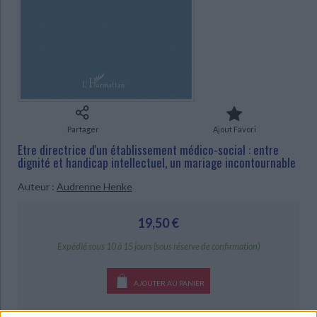
Ecologie - Environnement
Danse
Religions - Spiritualités
Bibliothèque de la Pléiade
Critique et histoire littéraire
CHARGEMENT...
Histoire de France
Biographies historiques
Classiques scolaires
Littérature ancienne et médiévale
Histoire - Généralités
Histoire des pays
Littérature de voyage
Audio - Livres lus
Histoire ancienne
Géographie
Littérature en version originale
Humour
Culture scientifique
Partager
Ajout Favori
Etre directrice d'un établissement médico-social : entre
dignité et handicap intellectuel, un mariage incontournable
Auteur :
Audrenne Henke
19,50 €
Expédié sous 10 à 15 jours (sous réserve de confirmation)
AJOUTER AU PANIER
Livraison à partir de 0,01 €