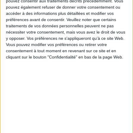
pouvez consentir aux traitements décrits précédemment. Vous
curieux de comprendre ce qui se passe derrière les murs de ces lieux de
pouvez également refuser de donner votre consentement ou
vie - peut y trouver des éléments de réflexion, et peut-être apporter des
accéder à des informations plus détaillées et modifier vos
éléments de réponses
préférences avant de consentir.
Veuillez noter que certains
Fiche Technique
traitements de vos données personnelles peuvent ne pas
Paru le :
12/03/2018
nécessiter votre consentement, mais vous avez le droit de vous
y opposer. Vos préférences ne s'appliqueront qu’à ce site Web.
Thématique :
Récits de vie
Travail social - Généralités
Vous pouvez modifier vos préférences ou retirer votre
Auteur(s) :
Auteur :
Audrenne Henke
consentement à tout moment en revenant sur ce site et en
Éditeur(s) :
L'Harmattan
cliquant sur le bouton "Confidentialité" en bas de la page Web.
Collection(s) :
Non précisé.
Série(s) :
Non précisé.
ISBN :
978-2-343-13437-6
EAN13 :
9782343134376
Reliure :
Broché
Pages :
164
Hauteur: 22.0 cm / Largeur 14.0 cm
Épaisseur: 0.9 cm