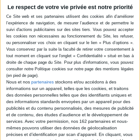
Le respect de votre vie privée est notre priorité
-5 %
Retrait en magasin avec la carte Mollat
en savoir plus
Résumé
L'auteure relate son expérience à la tête d'un établissement médico-social,
témoigne du travail des équipes et aborde ses réflexions liées à la pratique
du management dans ce contexte particulier. ©Electre 2026
Quatrième de couverture
Cet ouvrage est le témoignage d'une directrice d'établissement proche du
terrain et en poste depuis de nombreuses années. Au travers de situations
Nous et nos
partenaires
stockons et/ou accédons à des
toutes vécues, du domaine du social, de l'insertion ou du médico-social,
c'est le décryptage d'une posture professionnelle et le témoignage d'un
informations sur un appareil, telles que les cookies, et traitons
accompagnement éducatif fait par les équipes en fonction, qui est offert ici
des données personnelles telles que des identifiants uniques et
au lecteur.
des informations standards envoyées par un appareil pour des
Rencontrer quotidiennement des personnes qui ont besoin d'aide,
publicités et du contenu personnalisés, des mesures de publicité
accompagner des équipes, gérer une structure avec toute sa complexité,
et de contenu, des études d'audience et le développement de
implique que le directeur soit non seulement la personne qui pilote mais
services.
Avec votre permission, nos 162 partenaires et nous-
également celle qui insuffle de la réflexion autour des pratiques et qui en
mêmes pouvons utiliser des données de géolocalisation
soit le garant. Cet écrit vient témoigner d'une réflexion liée à des
pratiques. Chacun - qu'il soit professionnel en devenir ou en poste,
précises et d’identification par scan d'appareil. En cliquant, vous
familles touchées par le handicap ou par la précarité, ou simplement