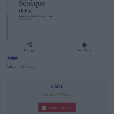
Ecologie - Environnement
Danse
Religions - Spiritualités
Bibliothèque de la Pléiade
Critique et histoire littéraire
Histoire de France
Biographies historiques
Classiques scolaires
Littérature ancienne et médiévale
CHARGEMENT...
Histoire - Généralités
Histoire des pays
Littérature de voyage
Audio - Livres lus
Histoire ancienne
Géographie
Littérature en version originale
Humour
Culture scientifique
Partager
Ajout Favori
Oedipe
Auteur :
Sénèque
6,60 €
Expédié en 5 à 7 jours.
AJOUTER AU PANIER