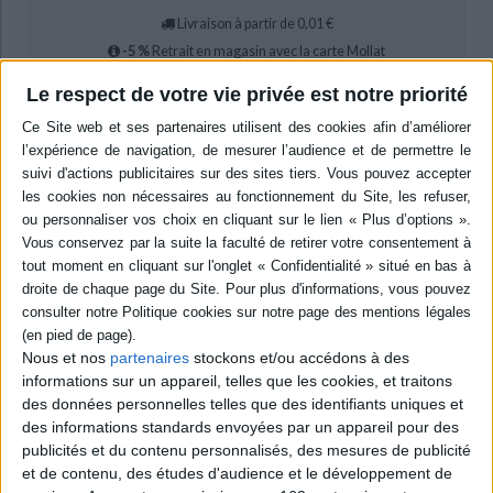
Livraison à partir de 0,01 €
-5 %
Retrait en magasin avec la carte Mollat
en savoir plus
Le respect de votre vie privée est notre priorité
Résumé
Se lamentant sur le sort de la ville de Thèbes dévastée par la peste, Oedipe
compte sur l'oracle de Delphes. La Pythie lui indique que le fléau est une
vengeance divine contre l'assassin du roi Laius, premier mari de Jocaste,
qui n'a jamais été retrouvé. Oedipe décide de mener l'enquête pour le
retrouver. ©Electre 2026
Quatrième de couverture
Sénèque
Oedipe
Nous et nos
partenaires
stockons et/ou accédons à des
La peste ravage la ville de Thèbes, royaume d'Oedipe et de son épouse
informations sur un appareil, telles que les cookies, et traitons
Jocaste. Punition divine, car l'assassin du roi Laius, le premier mari de
des données personnelles telles que des identifiants uniques et
Jocaste, n'a jamais été retrouvé. Oedipe décide de mener l'enquête. Mais,
des informations standards envoyées par un appareil pour des
victime d'une malédiction - l'oracle de Delphes lui a prédit qu'il tuerait son
publicités et du contenu personnalisés, des mesures de publicité
père et épouserait sa mère -, ne serait-il pas lui-même le responsable des
malheurs de Thèbes ?
et de contenu, des études d'audience et le développement de