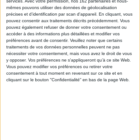
services.
Avec votre permission, nos 162 partenaires et nous-
Tableaux sanglants, détails morbides : Sénèque fait de l'histoire d'Oedipe
mêmes pouvons utiliser des données de géolocalisation
une tragédie baroque avant l'heure, mais aussi un traité de stoïcisme en
acte, où il s'interroge en philosophe - comment en vient-on à commettre
précises et d’identification par scan d'appareil. En cliquant, vous
pareilles transgressions ? comment concilier liberté individuelle et fatalité
pouvez consentir aux traitements décrits précédemment. Vous
du destin ?
pouvez également refuser de donner votre consentement ou
Oedipe est le héros tragique absolu : monstrueux, excessif mais
accéder à des informations plus détaillées et modifier vos
infiniment digne de pitié.
préférences avant de consentir.
Veuillez noter que certains
« Moi qui ai introduit le aime au sein de ma lignée, je ne sais plus où aller, moi que
traitements de vos données personnelles peuvent ne pas
les dieux haïssent, moi qui ai anéanti les lois sacrées, moi qui, dès mon premier
nécessiter votre consentement, mais vous avez le droit de vous
souffle de nouveau-né, méritais de mourir ! »
y opposer. Vos préférences ne s'appliqueront qu’à ce site Web.
Acte IV, scène IV
Vous pouvez modifier vos préférences ou retirer votre
Fiche Technique
consentement à tout moment en revenant sur ce site et en
cliquant sur le bouton "Confidentialité" en bas de la page Web.
Paru le :
13/09/2018
Thématique :
Textes de l'Antiquité
Auteur(s) :
Auteur :
Sénèque
Éditeur(s) :
Gallimard
Collection(s) :
Folio théâtre
Contributeur(s) :
Traducteur : Blandine Le Callet - Editeur scientifique (ou
intellectuel) : Blandine Le Callet - Editeur scientifique (ou intellectuel) :
Otto Zwierlein