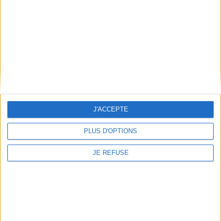
Qui sommes-nous
Mentions Légales
Frais de port & Livraison
Conditions Générales de Vente
À votre service
Offres d'emploi
Offres Partenaires
J'ACCEPTE
À découvrir
PLUS D'OPTIONS
FeniXX
EDRLab
JE REFUSE
RetroNews
BnF : portail des métiers du livre
Cercle de la librairie
Les chèques cadeaux Mollat
Contact
Horaires