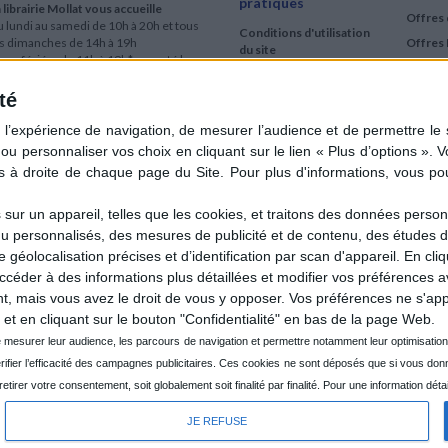
pratiques
 librairie Mollat vous accueille
Offres 
 lundi au samedi de 10h à 20h et tous
Conditions d'utilisation
es dimanches de 14h à 19h
Offres 
du site
urs fériés : de 11h à 19h* excepté le
Qui sommes-nous
r mai, le 25 décembre et le 1er janvier
Si le jour férié est un dimanche, de 14h
té
Mentions Légales
 19h
Frais de port & Livraison
 clic et collecte est ouvert
Conditions Générales
 lundi au samedi de 9h30 à 20h et tous
de Vente
es dimanches de 14h à 19h
ur fériés : tous les jours fériés de 11h à
9h* excepté le 1er mai, le 25 décembre
ur un appareil, telles que les cookies, et traitons des données personn
 le 1er janvier
nu personnalisés, des mesures de publicité et de contenu, des études 
Si le jour férié est un dimanche de 14h à
éolocalisation précises et d’identification par scan d'appareil. En cl
9h
der à des informations plus détaillées et modifier vos préférences av
ir le détail des horaires & accès
 mais vous avez le droit de vous y opposer. Vos préférences ne s'app
et en cliquant sur le bouton "Confidentialité" en bas de la page Web.
JE REFUSE