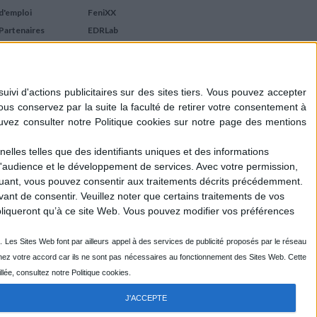
d'emploi
FeniXX
Partenaires
EDRLab
RetroNews
BnF : portail des métiers
du livre
Cercle de la librairie
Les chèques cadeaux
Mollat
elles telles que des identifiants uniques et des informations
d'audience et le développement de services.
Avec votre permission,
iquant, vous pouvez consentir aux traitements décrits précédemment.
ant de consentir.
Veuillez noter que certains traitements de vos
liqueront qu’à ce site Web. Vous pouvez modifier vos préférences
J'ACCEPTE