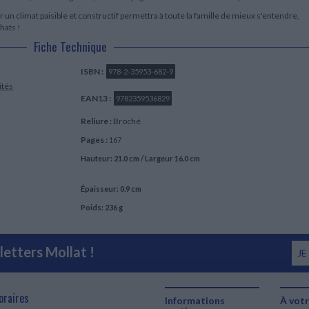
r un climat paisible et constructif permettra à toute la famille de mieux s'entendre,
hats !
Fiche Technique
ISBN :
978-2-35953-682-9
ités
EAN13 :
9782359536829
Reliure :
Broché
Pages :
167
Hauteur: 21.0 cm / Largeur 16.0 cm
Épaisseur: 0.9 cm
Poids: 236 g
etters Mollat !
JE
oraires
Informations
À votr