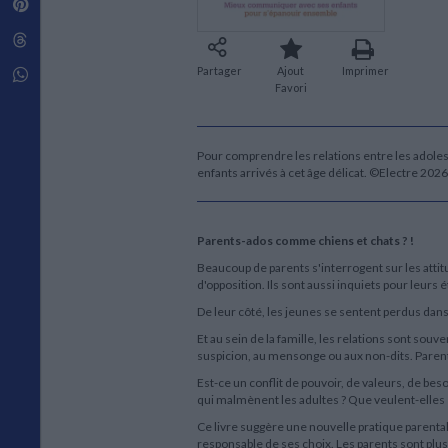
Pinterest
Techniques de construction
SCIENCE FICTION ET FANTASY
Vie familiale
Disciplines paramédicales
Matériaux de l’architecture
Littérature SF et Fantasy
Threads
Ouvrages Généraux
Urbanisme
SOCIOLOGIE
Partager
Ajout
Imprimer
Sociologie générale
Whatsapp
Favori
Travail social
Santé et société
ETHNOLOGIE
Pour comprendre les relations entre les adoles
Anthropologie
enfants arrivés à cet âge délicat. ©Electre 2026
Ethnologie par pays
Parents-ados comme chiens et chats ? !
Beaucoup de parents s'interrogent sur les att
d'opposition. Ils sont aussi inquiets pour leurs é
De leur côté, les jeunes se sentent perdus dans le
Et au sein de la famille, les relations sont souv
suspicion, au mensonge ou aux non-dits. Parent
Est-ce un conflit de pouvoir, de valeurs, de bes
qui malmènent les adultes ? Que veulent-elles
Ce livre suggère une nouvelle pratique parental
responsable de ses choix. Les parents sont plus