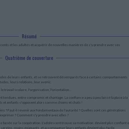
LITTÉRATURE DE VOYAGE
Dictionnaires Français
Histoire moderne
Relations et politiques
internationales
Dictionnaires Bilingues
Récits des voyageurs et des
Histoire contemporaine
explorateurs
Sécurité nationale - Défense
Langues universitaires -
BIOGRAPHIES HISTORIQUES
Dictionnaires et méthodes
ECOLOGIE - ENVIRONNEMENT
Biographies historiques
Méthodes Langues Grand public
Ecologie
Français langues étrangères
HISTOIRE - GÉNÉRALITÉS
Résumé
Historiographie
cents et les adultes et acquérir de nouvelles manières de s'y prendre avec ses
Etudes historiques
Généalogie - Héraldique
Quatrième de couverture
Franc-maçonnerie
itudes de leurs enfants, et se retrouvent désemparés face à certains comportements
tudes, leurs relations, leur avenir.
 travail scolaire, l'organisation, l'orientation...
ent tendues, entre compromis et chantage. La confiance a peu à peu laissé la place à la
s et enfants s'opposent alors comme chiens et chats !
oins ? Faut-il revenir aux fondamentaux de l'autorité ? Quelles sont ces générations
 exprimer ? Comment s'y prendre avec elles ?
e basée sur la coopération. L'adolescent trouve sa motivation, devient plus confiant e
 sereins, moins exigeants, et accompagner leurs enfants devient plus facile