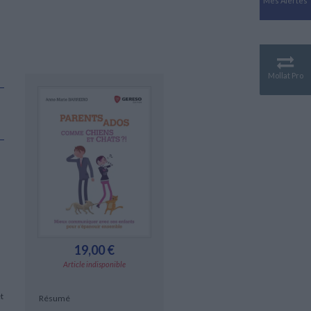
Mes Alertes
Antiquité
Mythologies
GÉOGRAPHIE
Géographie - Démographie -
Territoire
Mollat Pro
CULTURE SCIENTIFIQUE
Essais scientifique
Astronomie
19,00 €
Article indisponible
t
Résumé