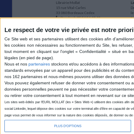
Librairie Mollat
La
15 rue Vital-Carles
Du
33 080 Bordeaux Cedex
l
Standard :
05 56 56 40 40
Jo
Service client mollat.com :
05 56 56 40
1e
83
* 
Le respect de votre vie privée est notre priori
Contactez-nous
à
Le
du
l
Jo
1
Nous et nos
partenaires
stockons et/ou accédons à des informations s
et
standards envoyées par un appareil pour des publicités et du conte
* 
nos 162 partenaires et nous-mêmes pouvons utiliser des données de g
1
Vous pouvez également refuser de donner votre consentement ou accé
Vo
données personnelles peuvent ne pas nécessiter votre consentement,
ou retirer votre consentement à tout moment en revenant sur ce site 
Mollat sur les réseaux
PLUS D'OPTIONS