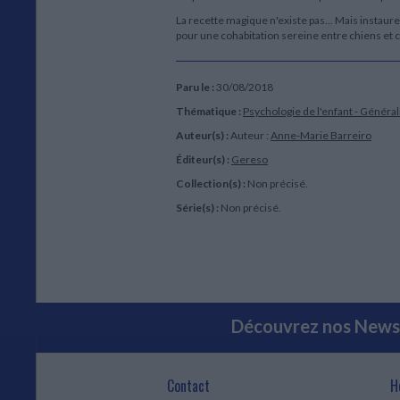
La recette magique n'existe pas... Mais instaure
pour une cohabitation sereine entre chiens et c
Paru le :
30/08/2018
Thématique :
Psychologie de l'enfant - Général
Auteur(s) :
Auteur :
Anne-Marie Barreiro
Éditeur(s) :
Gereso
Collection(s) :
Non précisé.
Série(s) :
Non précisé.
Découvrez nos Newsl
Contact
H