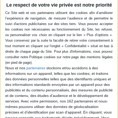
Résumé
Le respect de votre vie privée est notre priorité
Un compte-rendu des dialogues menés de 2010 à 2015 entre philosophes
russes et français. Ces travaux se focalisent en particulier autour des
interventions de François Laruelle, présent à toutes ces manifestations.
L'ouvrage présente un panorama sur la philosophie russe actuelle, ses
auteurs, ses thèmes et interroge sa compatibilité avec la pensée
laruellienne. ©Electre 2026
Quatrième de couverture
Cet ouvrage est l'aboutissement d'un dialogue franco-russe en
philosophie, qui a été développé pendant plusieurs années (2010-2015)
sous la direction de Maryse Dennes dans le cadre d'un programme de
recherche de la MSHA et à travers des séminaires et des colloques
organisés à Bordeaux, Paris, Moscou, Jérusalem, et Cerisy. La participation
Nous et nos
partenaires
stockons et/ou accédons à des
assidue de François Laruelle à toutes ces manifestations scientifiques a
informations sur un appareil, telles que les cookies, et traitons
conduit les chercheurs russes et français engagés dans ce dialogue à faire
des données personnelles telles que des identifiants uniques et
de son oeuvre la pierre angulaire de leurs réflexions communes. L'ouvrage
permet de présenter un panorama de la philosophie russe actuelle en y
des informations standards envoyées par un appareil pour des
repérant les auteurs, les thèmes ou les orientations qui la rendent
publicités et du contenu personnalisés, des mesures de publicité
particulièrement apte à recevoir la pensée laruellienne. La non-philosophie
et de contenu, des études d'audience et le développement de
vs
Quantique se trouve présentée, par François Laruelle et ses plus
services.
Avec votre permission, nos 162 partenaires et nous-
proches collaboratrices, dans la dernière étape de son développement : à
partir de l'épistémologie générique, elle s'ouvre sur la messianité et la
mêmes pouvons utiliser des données de géolocalisation
musique, et offre ainsi un accès privilégié à la philosophie russe, en y
précises et d’identification par scan d'appareil. En cliquant, vous
trouvant d'étonnantes résonnances et de nouvelles voies d'interprétation.
pouvez consentir aux traitements décrits précédemment. Vous