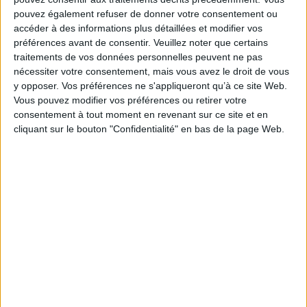
Fiche Technique
pouvez également refuser de donner votre consentement ou
accéder à des informations plus détaillées et modifier vos
Paru le :
15/05/2018
préférences avant de consentir.
Veuillez noter que certains
Thématique :
Textes des Philosophes
traitements de vos données personnelles peuvent ne pas
Auteur(s) :
Non précisé.
nécessiter votre consentement, mais vous avez le droit de vous
y opposer. Vos préférences ne s'appliqueront qu’à ce site Web.
Éditeur(s) :
Maison des sciences de l'homme d'Aquitaine
Vous pouvez modifier vos préférences ou retirer votre
Collection(s) :
Russie, traditions et perspectives
consentement à tout moment en revenant sur ce site et en
Contributeur(s) :
Directeur de publication : Maryse Dennes - Directeur de
cliquant sur le bouton "Confidentialité" en bas de la page Web.
publication : Liudmila Gogotishvili
Série(s) :
Non précisé.
ISBN :
978-2-85892-474-5
EAN13 :
9782858924745
Reliure :
Broché
Pages :
211
Hauteur: 24.0 cm / Largeur 16.0 cm
Épaisseur: 1.2 cm