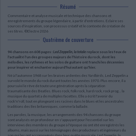
Résumé
Commentaire et analyse musicale et technique des chansons et
enregistrements du groupe légendaire, à partir d'entretiens. Eclaire ses
sources d'inspiration, son processus créatif et le contexte de création de
ses titres. ©Electre 2026
Quatrième de couverture
94 chansons en 608 pages :
Led Zeppelin, la totale
replace sous les feux de
l'actualité l'un des groupes majeurs de l'histoire du rock, dont les
mélodies, les rythmes et les solos de guitare ont franchi les décennies
pour inspirer et enchanter aujourd'hui autant qu'hier.
Né à l'automne 1968 sur les braises ardentes des Yardbirds, Led Zeppelin a
survolé le monde du rock durant toutes les années 1970. Plus encore, il a
poursuivi le rêve de toute une génération après la séparation
traumatisante des Beatles. Blues rock, folk rock, hard rock, rock prog... la
musique du quartet a de multiples facettes. Elle a écrit l'avenir du
rock'n'roll, tout en plongeant ses racines dans le blues et les ancestrales
traditions des îles britanniques, comme la ballade.
Les paroles, la musique, les arrangements des 94 chansons du groupe
sont analysés en profondeur en s'appuyant pour l'essentiel sur les
interviews des membres du groupe à l'époque où ont été enregistrés les
albums, mais aussi sur les témoignages des producteurs et ingénieurs du
son qui les ont accompagnés dans leur quête musicale.
Led Zeppelin, la