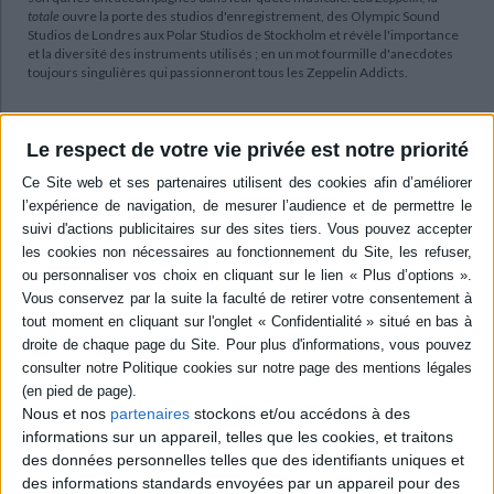
totale
ouvre la porte des studios d'enregistrement, des Olympic Sound
Studios de Londres aux Polar Studios de Stockholm et révèle l'importance
et la diversité des instruments utilisés ; en un mot fourmille d'anecdotes
toujours singulières qui passionneront tous les Zeppelin Addicts.
Contenus Mollat en relation
Le respect de votre vie privée est notre priorité
Sélections de livres
Arts
Musique
Musique
Rock
Une collection : "La Totale"
En plongeant au coeur de la création musicale, la collection "La Totale"
en livre tous ses secrets.
Que cette collection porte bien son nom, là est l'évidence. Rien n'est
laissé au hasard. Beaucoup d'informations érudites émaillent ces
ouvrages, des plus techniques aux plus anecdotiques, tout est
Nous et nos
partenaires
stockons et/ou accédons à des
consigné.
informations sur un appareil, telles que les cookies, et traitons
Le découpage de "La totale" est logiquement chronologique, il suit la
discographie des grandes figures de l'histoire du Rock que nous vous
des données personnelles telles que des identifiants uniques et
présentons à la fin de ce dossier. Chaque "pavé" est découpé comme
des informations standards envoyées par un appareil pour des
suit: