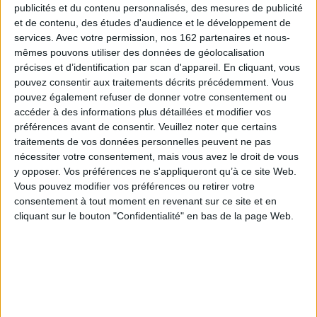
publicités et du contenu personnalisés, des mesures de publicité
- une présentation exhaustive de l'album.
et de contenu, des études d'audience et le développement de
- la contextualisation et la place qu'il occupe dans l'œuvre du groupe
services.
Avec votre permission, nos 162 partenaires et nous-
(ou musicien).
mêmes pouvons utiliser des données de géolocalisation
- l'analyse de la pochette
précises et d’identification par scan d'appareil. En cliquant, vous
- le déroulement de l'enregistrement
pouvez consentir aux traitements décrits précédemment. Vous
pouvez également refuser de donner votre consentement ou
- les détails techniques
accéder à des informations plus détaillées et modifier vos
- les instruments utilisés
préférences avant de consentir.
Veuillez noter que certains
- la présentation de chaque chanson.
traitements de vos données personnelles peuvent ne pas
De nombreuses et souvent inédites illustrations aèrent l'ensemble.
nécessiter votre consentement, mais vous avez le droit de vous
Tout est en place pour nous installer en témoin de la genèse de
y opposer. Vos préférences ne s'appliqueront qu’à ce site Web.
grands moments de l'histoire du Rock. Les auteurs , Jean-Michel
Guesdon et Philippe Margotin, anciens responsables éditoriaux chez
Vous pouvez modifier vos préférences ou retirer votre
Universal, ont trouvé l'équilibre entre une richesse de contenus
consentement à tout moment en revenant sur ce site et en
indiscutable et un certain romantisme dans l'écriture qui évite toute
ressemblance avec un quelconque dictionnaire indigeste.
cliquant sur le bouton "Confidentialité" en bas de la page Web.