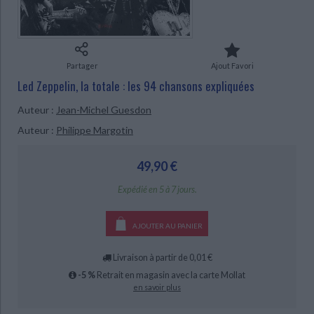
Ecologie - Environnement
Danse
Religions - Spiritualités
Bibliothèque de la Pléiade
Critique et histoire littéraire
Histoire de France
Biographies historiques
Classiques scolaires
Littérature ancienne et médiévale
Histoire - Généralités
Histoire des pays
Partager
Ajout Favori
Littérature de voyage
Audio - Livres lus
Led Zeppelin, la totale : les 94 chansons expliquées
Histoire ancienne
Géographie
Littérature en version originale
Humour
Culture scientifique
Auteur :
Jean-Michel Guesdon
Auteur :
Philippe Margotin
49,90 €
CHARGEMENT...
Expédié en 5 à 7 jours.
AJOUTER AU PANIER
Livraison à partir de 0,01 €
-5 %
Retrait en magasin avec la carte Mollat
en savoir plus