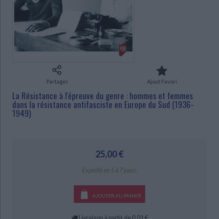
Ecologie - Environnement
Danse
Religions - Spiritualités
Bibliothèque de la Pléiade
Critique et histoire littéraire
Histoire de France
Biographies historiques
Classiques scolaires
Littérature ancienne et médiévale
Histoire - Généralités
Histoire des pays
Littérature de voyage
Audio - Livres lus
Histoire ancienne
Géographie
Littérature en version originale
Humour
Culture scientifique
Partager
Ajout Favori
CHARGEMENT...
La Résistance à l'épreuve du genre : hommes et femmes
dans la résistance antifasciste en Europe du Sud (1936-
1949)
25,00 €
Expédié en 5 à 7 jours.
AJOUTER AU PANIER
Livraison à partir de 0,01 €