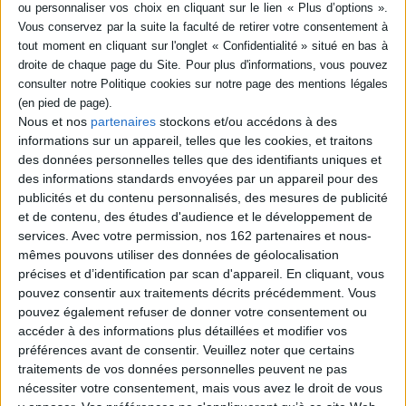
plus encore retenu l'attention de la recherche scientifique à dater des
années 1970, quand les revendications féministes ont fait irruption dans le
monde intellectuel et sur l'avant-scène publique. En revanche, les
questions liées à la catégorie de genre n'ont été prises en compte que tout
récemment et de façon inégale en fonction de l'aire géographique. Ce
champ d'investigation relève davantage encore actuellement d'un
chantier en pleine ébullition que d'un jardin à la française. C'est sur ce
chantier que les artisan-e-s de cet ouvrage ont réfléchi ensemble dans une
Nous et nos
partenaires
stockons et/ou accédons à des
perspective transnationale qui en modifie les caractéristiques et la
informations sur un appareil, telles que les cookies, et traitons
perception. Venu-e-s d'Australie, d'Espagne, des États-Unis, d'Italie, de
des données personnelles telles que des identifiants uniques et
France, de Grèce, de l'ex-Yougoslavie, leurs contributions éclairent
différemment une période qui défie volontiers l'analyse.
des informations standards envoyées par un appareil pour des
publicités et du contenu personnalisés, des mesures de publicité
et de contenu, des études d'audience et le développement de
Contenus Mollat en relation
services.
Avec votre permission, nos 162 partenaires et nous-
mêmes pouvons utiliser des données de géolocalisation
précises et d’identification par scan d'appareil. En cliquant, vous
Dossiers
pouvez consentir aux traitements décrits précédemment. Vous
pouvez également refuser de donner votre consentement ou
accéder à des informations plus détaillées et modifier vos
préférences avant de consentir.
Veuillez noter que certains
traitements de vos données personnelles peuvent ne pas
nécessiter votre consentement, mais vous avez le droit de vous