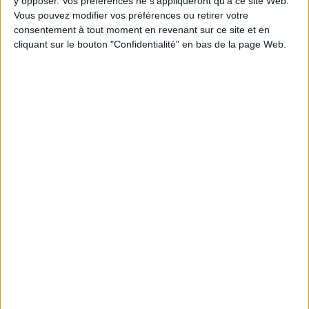
y opposer. Vos préférences ne s'appliqueront qu’à ce site Web.
Vous pouvez modifier vos préférences ou retirer votre
consentement à tout moment en revenant sur ce site et en
cliquant sur le bouton "Confidentialité" en bas de la page Web.
Sciences humaines - Histoire
Histoire - Généralités
Espagne
La guerre d'Espagne
À l’occasion de la publication de "La Guerre d’Espagne 1936-1939, la
démocratie assassinée", grande synthèse menée par les chercheurs
François Godicheau, Pierre Salmon et Mercedes Yusta aux éditions
Tallandier, nous vous proposons un dossier sur cette terrible guerre
civile qui bouleversa le cours du XXe siècle.
EN SAVOIR PLUS
Une guerre civile internationale
Afficher détail
Si les combats opposent les Républicains aux Nationalistes, les
Une guerre en images
Afficher détail
interventions internationales sont multiples et prennent des