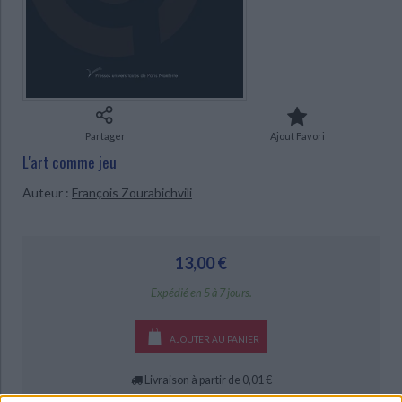
Ecologie - Environnement
Danse
Religions - Spiritualités
Bibliothèque de la Pléiade
Critique et histoire littéraire
CHARGEMENT...
Histoire de France
Biographies historiques
Classiques scolaires
Littérature ancienne et médiévale
Histoire - Généralités
Histoire des pays
Littérature de voyage
Audio - Livres lus
Histoire ancienne
Géographie
Littérature en version originale
Humour
Partager
Ajout Favori
Culture scientifique
L'art comme jeu
Auteur :
François Zourabichvili
13,00 €
Expédié en 5 à 7 jours.
AJOUTER AU PANIER
Livraison à partir de 0,01 €