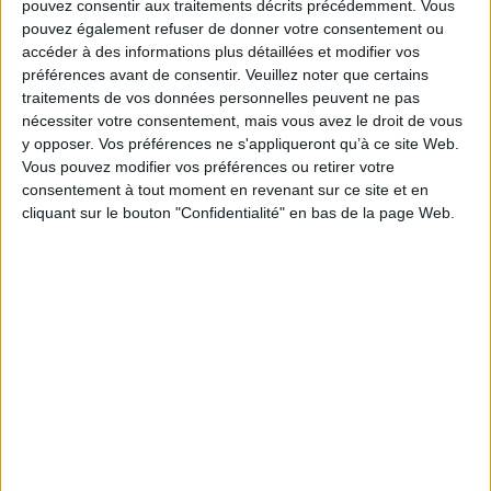
Fiche Technique
pouvez consentir aux traitements décrits précédemment. Vous
pouvez également refuser de donner votre consentement ou
Paru le :
21/11/2018
accéder à des informations plus détaillées et modifier vos
Thématique :
Histoire et Notions
préférences avant de consentir.
Veuillez noter que certains
Auteur(s) :
Auteur :
François Zourabichvili
traitements de vos données personnelles peuvent ne pas
nécessiter votre consentement, mais vous avez le droit de vous
Éditeur(s) :
Presses universitaires de Paris Nanterre
y opposer. Vos préférences ne s'appliqueront qu’à ce site Web.
Collection(s) :
Collège international de philosophie
Vous pouvez modifier vos préférences ou retirer votre
Contributeur(s) :
Editeur scientifique (ou intellectuel) : Joana Desplat-
consentement à tout moment en revenant sur ce site et en
Roger - Auteur du texte : Tanya Bonvin - Auteur du texte : Emma Breton -
cliquant sur le bouton "Confidentialité" en bas de la page Web.
Auteur du texte : Joana Desplat-Roger - Auteur du texte : Sylvain Theulle -
Préfacier : Jean-Luc Nancy
Série(s) :
Non précisé.
ISBN :
978-2-84016-318-3
EAN13 :
9782840163183
Reliure :
Broché
Pages :
149
Hauteur: 21.0 cm / Largeur 16.0 cm