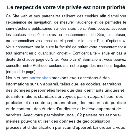
-5 %
Retrait en magasin avec la carte Mollat
en savoir plus
Le respect de votre vie privée est notre priorité
Résumé
Retranscription d'un cours donné en 2005-2006 invitant à penser l'art à
l'aune du concept de jeu, les deux notions pouvant s'inventer
simultanément l'une par l'autre. Ces réflexions cherchent à aboutir à un
renouveau de l'esthétique. ©Electre 2026
Quatrième de couverture
L'
art comme jeu
est la transcription d'un cours que François Zourabichvili a
professé en 2005-2006 à l'université Paul-Valéry de Montpellier. Ce cours
ne se présente pas comme un cours d'histoire de la philosophie, mais
Nous et nos
partenaires
stockons et/ou accédons à des
comme l'expérience d'un
faire
de la philosophie : envisager sérieusement
informations sur un appareil, telles que les cookies, et traitons
la relation de l'art et du jeu revient dès lors à construire cette relation - de
des données personnelles telles que des identifiants uniques et
sorte que les notions d'art et de jeu puissent s'inventer simultanément,
des informations standards envoyées par un appareil pour des
l'une par l'autre.
publicités et du contenu personnalisés, des mesures de publicité
Ainsi,
L'art comme jeu
laisse apercevoir l'ensemble des rouages d'une
et de contenu, des études d'audience et le développement de
pensée philosophique en cours d'élaboration : parfois fulgurante, d'autres
services.
Avec votre permission, nos 162 partenaires et nous-
fois tâtonnante, l'esthétique du jeu de François Zourabichvili, bien
qu'inachevée, reste aujourd'hui porteuse de l'espoir d'un renouveau de
mêmes pouvons utiliser des données de géolocalisation
l'esthétique.
précises et d’identification par scan d'appareil. En cliquant, vous