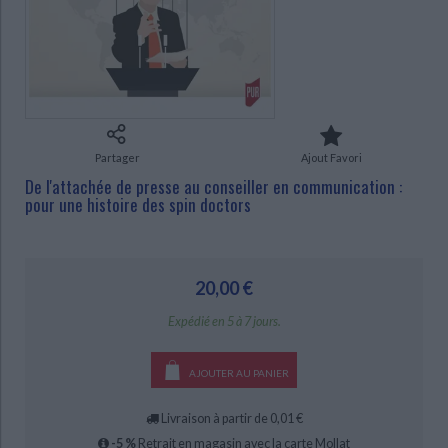
Ecologie - Environnement
Danse
Religions - Spiritualités
Bibliothèque de la Pléiade
Critique et histoire littéraire
Histoire de France
Biographies historiques
Classiques scolaires
Littérature ancienne et médiévale
Histoire - Généralités
Histoire des pays
Littérature de voyage
Audio - Livres lus
Histoire ancienne
Géographie
CHARGEMENT...
Littérature en version originale
Humour
Culture scientifique
Partager
Ajout Favori
De l'attachée de presse au conseiller en communication :
pour une histoire des spin doctors
20,00 €
Expédié en 5 à 7 jours.
AJOUTER AU PANIER
Livraison à partir de 0,01 €
-5 %
Retrait en magasin avec la carte Mollat