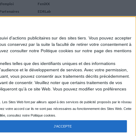
d'emploi
FeniXX
Partenaires
EDRLab
RetroNews
BnF : portail des métiers
du livre
Cercle de la librairie
Les chèques cadeaux
Mollat
elles telles que des identifiants uniques et des informations
d'audience et le développement de services.
Avec votre permission,
iquant, vous pouvez consentir aux traitements décrits précédemment.
ant de consentir.
Veuillez noter que certains traitements de vos
liqueront qu’à ce site Web. Vous pouvez modifier vos préférences
J'ACCEPTE
R
ENOVALP
- DESIGN DU LOGOTYPE : EMMANUEL GUIHO