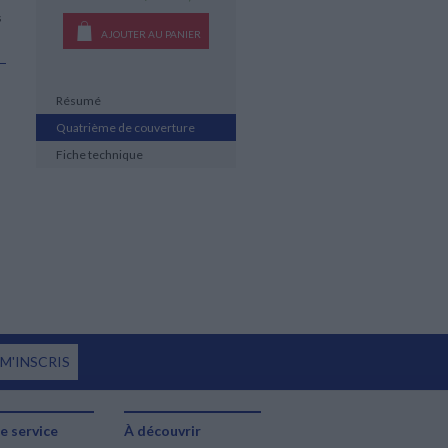
s
AJOUTER AU PANIER
Résumé
Quatrième de couverture
Fiche technique
 M'INSCRIS
e service
À découvrir