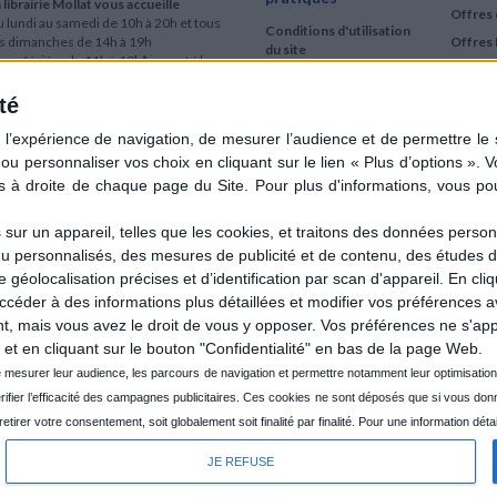
 librairie Mollat vous accueille
Offres 
 lundi au samedi de 10h à 20h et tous
Conditions d'utilisation
es dimanches de 14h à 19h
Offres 
du site
urs fériés : de 11h à 19h* excepté le
Qui sommes-nous
r mai, le 25 décembre et le 1er janvier
Si le jour férié est un dimanche, de 14h
té
Mentions Légales
 19h
Frais de port & Livraison
 clic et collecte est ouvert
Conditions Générales
 lundi au samedi de 9h30 à 20h et tous
de Vente
es dimanches de 14h à 19h
ur fériés : tous les jours fériés de 11h à
9h* excepté le 1er mai, le 25 décembre
ur un appareil, telles que les cookies, et traitons des données personn
 le 1er janvier
nu personnalisés, des mesures de publicité et de contenu, des études 
Si le jour férié est un dimanche de 14h à
éolocalisation précises et d’identification par scan d'appareil. En cl
9h
der à des informations plus détaillées et modifier vos préférences av
ir le détail des horaires & accès
 mais vous avez le droit de vous y opposer. Vos préférences ne s'app
et en cliquant sur le bouton "Confidentialité" en bas de la page Web.
JE REFUSE
CRÉÉ PA