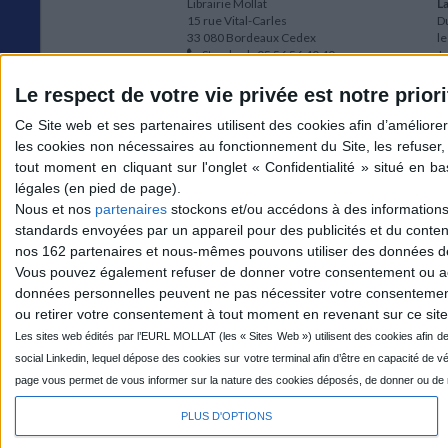
Librairie Mollat
La
15 rue Vital-Carles
Du
33 080 Bordeaux Cedex
l
Standard :
05 56 56 40 40
Jo
Service client mollat.com :
05 56 56 40
1e
83
* 
Le respect de votre vie privée est notre priori
Contactez-nous
à
Le
du
l
Jo
1
Nous et nos
partenaires
stockons et/ou accédons à des informations s
et
standards envoyées par un appareil pour des publicités et du conte
* 
nos 162 partenaires et nous-mêmes pouvons utiliser des données de g
1
Vous pouvez également refuser de donner votre consentement ou accé
Vo
données personnelles peuvent ne pas nécessiter votre consentement,
ou retirer votre consentement à tout moment en revenant sur ce site 
Mollat sur les réseaux
PLUS D'OPTIONS
© 2026 MOLLAT