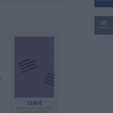
Mes Alertes
Antiquité
Mythologies
GÉOGRAPHIE
Géographie - Démographie -
Territoire
Mollat Pro
CULTURE SCIENTIFIQUE
Essais scientifique
Astronomie
nt
10,00 €
Expédié sous 10 à 15 jours (sous
réserve de confirmation)