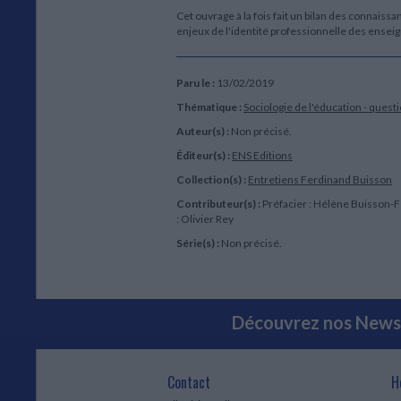
Cet ouvrage à la fois fait un bilan des connai
enjeux de l'identité professionnelle des enseig
Paru le :
13/02/2019
Thématique :
Sociologie de l'éducation - quest
Auteur(s) :
Non précisé.
Éditeur(s) :
ENS Editions
Collection(s) :
Entretiens Ferdinand Buisson
Contributeur(s) :
Préfacier : Hélène Buisson-F
: Olivier Rey
Série(s) :
Non précisé.
Découvrez nos Newsl
Contact
H