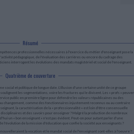
LITTÉRATURE DE VOYAGE
Dictionnaires Français
Histoire moderne
Relations et politiques
internationales
Dictionnaires Bilingues
Récits des voyageurs et des
Histoire contemporaine
explorateurs
Sécurité nationale - Défense
Langues universitaires -
BIOGRAPHIES HISTORIQUES
Dictionnaires et méthodes
ECOLOGIE - ENVIRONNEMENT
Biographies historiques
Méthodes Langues Grand public
Ecologie
Français langues étrangères
HISTOIRE - GÉNÉRALITÉS
Résumé
Historiographie
Etudes historiques
pétences professionnelles nécessaires à l'exercice du métier d'enseignant pose la
Généalogie - Héraldique
 l'activité pédagogique, de l'évaluation des carrières ou encore du cadrage des
Franc-maçonnerie
ticiens interrogent les évolutions des mandats magistériel et social de l'enseignant.
Quatrième de couverture
 social et politique de longue date. L'illusion d'une certaine unité de ce groupe
soulignent les segmentations, voire les fractures qui le divisent. Les « profs » peuve
rvice public en première ligne pour défendre les valeurs républicaines ou des
e au changement, comme des fonctionnaires injustement reconnus ou au contraire
gnant, la caractérisation de la « professionnalité » est loin d'être consensuelle
 disciplinaires et des savoirs pour enseigner ? Malgré la production de nombreux
d'hui un « bon enseignant » n'est pas évident. Peut-on pour autant parler d'une
 l'évolution de la mission d'éducation que confie la société aux enseignants ?
enouvelleraient la vocation et le mandat social de l'enseignant sont-elles à l'oeuvre ?