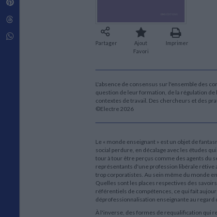
Pinterest
Techniques de construction
SCIENCE FICTION ET FANTASY
Vie familiale
Disciplines paramédicales
Matériaux de l’architecture
Littérature SF et Fantasy
Threads
Ouvrages Généraux
Urbanisme
SOCIOLOGIE
Sociologie générale
Whatsapp
Partager
Ajout
Imprimer
Travail social
Favori
Santé et société
ETHNOLOGIE
Anthropologie
L'absence de consensus sur l'ensemble des com
question de leur formation, de la régulation de
Ethnologie par pays
contextes de travail. Des chercheurs et des pra
©Electre 2026
Le « monde enseignant » est un objet de fantasme
social perdure, en décalage avec les études qui 
tour à tour être perçus comme des agents du se
représentants d'une profession libérale rétiv
trop corporatistes. Au sein même du monde ensei
Quelles sont les places respectives des savoirs
référentiels de compétences, ce qui fait aujour
déprofessionnalisation enseignante au regard de
À l'inverse, des formes de requalification qui r