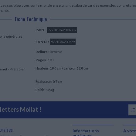
ssances sociologiques sur le monde enseignant et aborde par des exemples concrets le
nants.
Fiche Technique
ISBN :
979-10-362-0077-9
ions générales
EAN13 :
9791036200779
Reliure :
Broché
Pages :
108
Hauteur: 19.0 cm / Largeur 12.0 cm
enet - Préfacier
Épaisseur: 0.7 cm
Poids: 123 g
etters Mollat !
JE
oraires
Informations
À votr
pratiques