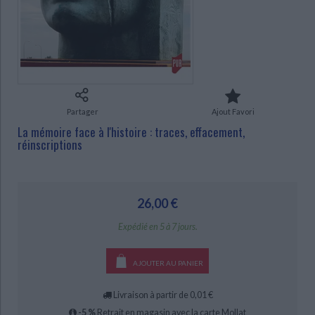
Ecologie - Environnement
Danse
Religions - Spiritualités
Bibliothèque de la Pléiade
Critique et histoire littéraire
Histoire de France
Biographies historiques
Classiques scolaires
Littérature ancienne et médiévale
CHARGEMENT...
Histoire - Généralités
Histoire des pays
Littérature de voyage
Audio - Livres lus
Histoire ancienne
Géographie
Littérature en version originale
Humour
Culture scientifique
Partager
Ajout Favori
La mémoire face à l'histoire : traces, effacement,
réinscriptions
26,00 €
Expédié en 5 à 7 jours.
AJOUTER AU PANIER
Livraison à partir de 0,01 €
-5 %
Retrait en magasin avec la carte Mollat