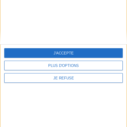
Frais de port & Livraison
Conditions Générales de Vente
À votre service
Offres d'emploi
Offres Partenaires
À découvrir
J'ACCEPTE
FeniXX
PLUS D'OPTIONS
EDRLab
RetroNews
JE REFUSE
BnF : portail des métiers du livre
Cercle de la librairie
Les chèques cadeaux Mollat
Contact
Horaires
Librairie Mollat
La librairie Mollat vous accueille
15 rue Vital-Carles
Du lundi au samedi de 10h à 20h et
33 080 Bordeaux Cedex
tous les dimanches de 14h à 19h