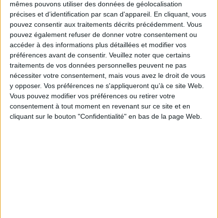
mêmes pouvons utiliser des données de géolocalisation
Cet ouvrage collectif s'intéresse aux politiques mémorielles nationales,
précises et d’identification par scan d'appareil. En cliquant, vous
aux récupérations nationalistes de mémoires particulières, ainsi qu'aux
pouvez consentir aux traitements décrits précédemment. Vous
dynamiques idéologiques qui se font jour dans l'historiographie. Les
pouvez également refuser de donner votre consentement ou
pouvoirs d'influence exercés sur l'histoire par les fictions d'histoire
accéder à des informations plus détaillées et modifier vos
constituent le second pan de la réflexion. Enfin, l'ouvrage tente de définir
d'un point de vue éthique la nature de « l'engagement » subjectif de la
préférences avant de consentir.
Veuillez noter que certains
mémoire, mémoire traumatique et post-mémoire génocidaire, ainsi que
traitements de vos données personnelles peuvent ne pas
la mémoire civique des violences et injustices du passé. L'ouvrage se clôt
nécessiter votre consentement, mais vous avez le droit de vous
sur une interrogation, nourrie par des penseurs de la postmodernité : quel
y opposer. Vos préférences ne s'appliqueront qu’à ce site Web.
e
discours sur l'histoire est envisageable pour le XXI
siècle ?
Vous pouvez modifier vos préférences ou retirer votre
Fiche Technique
consentement à tout moment en revenant sur ce site et en
Paru le :
07/02/2019
cliquant sur le bouton "Confidentialité" en bas de la page Web.
Thématique :
Historiographie généralités
Auteur(s) :
Non précisé.
Éditeur(s) :
Presses universitaires de Rennes
Collection(s) :
Histoire
Contributeur(s) :
Directeur de publication : Anne Le Guellec-Minel
Série(s) :
Non précisé.
ISBN :
978-2-7535-7624-7