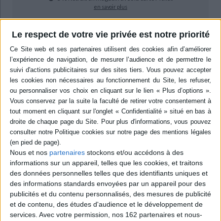
en savoir plus
Le respect de votre vie privée est notre priorité
Résumé
Le discours historique universalisant perd de son influence, dans un
monde globalisé, face à l'intérêt pour les particularismes nationaux et la
contestation de la grande histoire. Dans ce contexte, les contributeurs
analysent l'importance prise par la notion de mémoire dès la fin du XXe
siècle, ainsi que l'opposition entre le récit de la mémoire et le récit de
l'historien qui s'ensuivent. ©Electre 2026
Quatrième de couverture
La mémoire face à l'Histoire
Traces, effacement, réinscriptions
Nous et nos
partenaires
stockons et/ou accédons à des
L'ouvrage propose une réflexion sur l'importance accordée à la mémoire
e
depuis la fin du XX
siècle, et sur les rapports de force entre le récit de la
informations sur un appareil, telles que les cookies, et traitons
mémoire et le récit de l'historien que cette valorisation a engendrés. La
des données personnelles telles que des identifiants uniques et
désillusion face à la promesse de l'auto-accomplissement de l'Histoire, et
des informations standards envoyées par un appareil pour des
la contestation des « grands récits » d'une part, et d'autre part la nostalgie
publicités et du contenu personnalisés, des mesures de publicité
pour les particularismes nationaux dans un monde de plus en plus
mondialisé, ont suscité une profonde mise en doute du discours
et de contenu, des études d'audience et le développement de
historique universalisant, au profit des voix de la mémoire, marginalisées
services.
Avec votre permission, nos 162 partenaires et nous-
par la Grande Histoire.