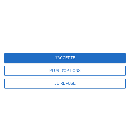
Mentions Légales
Frais de port & Livraison
Conditions Générales de Vente
À votre service
Offres d'emploi
Offres Partenaires
J'ACCEPTE
À découvrir
FeniXX
PLUS D'OPTIONS
EDRLab
RetroNews
JE REFUSE
BnF : portail des métiers du livre
Cercle de la librairie
Les chèques cadeaux Mollat
Contact
Horaires
Librairie Mollat
La librairie Mollat vous accueille
15 rue Vital-Carles
Du lundi au samedi de 10h à 20h et