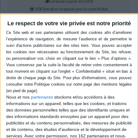
Livraison à partir de 0,01 €
-5 %
Retrait en magasin avec la carte Mollat
en savoir plus
Le respect de votre vie privée est notre priorité
Résumé
Synthèse sur le rite écossais ancien et accepté établissant les influences
qui ont présidé à son élaboration et rappelant son ancienneté tout en
assurant de sa modernité. Les fondements spirituels spécifiques à ce rite
sont détaillés, notamment sur le rapport au monde. ©Electre 2026
Quatrième de couverture
La Foi Écossaise
Un millénaire d'élaboration d'une spiritualité maçonnique
Louis Trébuchet
nous fait découvrir ici le rameau sans doute le plus secret
Nous et nos
partenaires
stockons et/ou accédons à des
(et ô combien important) du Rite Écossais Ancien et Accepté. Son ouvrage
informations sur un appareil, telles que les cookies, et traitons
donne un éclairage nécessaire sur les influences qui ont procédé à
des données personnelles telles que des identifiants uniques et
l'élaboration de ce rite. Il en démontre l'ancienneté. Il explique en quoi il se
des informations standards envoyées par un appareil pour des
révèle aussi contemporain.
publicités et du contenu personnalisés, des mesures de publicité
Plus qu'une profession de foi,
La Foi écossaise
fait accéder son lecteur à
et de contenu, des études d'audience et le développement de
l'âme même de cette voie spirituelle. L'ouvrage apparaît ainsi fondamental
pour tout initié qui désire approfondir sa recherche et donner son propre
services.
Avec votre permission, nos 162 partenaires et nous-