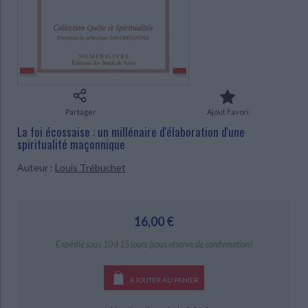
Ecologie - Environnement
Danse
Religions - Spiritualités
Bibliothèque de la Pléiade
Critique et histoire littéraire
Histoire de France
Biographies historiques
Classiques scolaires
Littérature ancienne et médiévale
CHARGEMENT...
Histoire - Généralités
Histoire des pays
Littérature de voyage
Audio - Livres lus
Histoire ancienne
Géographie
Littérature en version originale
Humour
Culture scientifique
Partager
Ajout Favori
La foi écossaise : un millénaire d'élaboration d'une
spiritualité maçonnique
Auteur :
Louis Trébuchet
16,00 €
Expédié sous 10 à 15 jours (sous réserve de confirmation)
AJOUTER AU PANIER