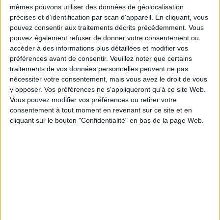
sens au monde.
mêmes pouvons utiliser des données de géolocalisation
précises et d’identification par scan d'appareil. En cliquant, vous
La Foi Ecossaise
conduit le lecteur aux sources, et au coeur, du Rite
Ecossais :
pouvez consentir aux traitements décrits précédemment. Vous
pouvez également refuser de donner votre consentement ou
Une voie spirituelle qui ne donne pas de réponses toutes faites.
Une voie spirituelle où chacun, et chacune, est libre de se
accéder à des informations plus détaillées et modifier vos
construire sa propre vision du monde.
préférences avant de consentir.
Veuillez noter que certains
Une voie spirituelle dans laquelle il est possible d'approfondir sa
traitements de vos données personnelles peuvent ne pas
religion, ou de donner un sens à ses doutes.
nécessiter votre consentement, mais vous avez le droit de vous
Une voie spirituelle qui n'exige pas d'abandonner sa raison, bien au
contraire.
y opposer. Vos préférences ne s'appliqueront qu’à ce site Web.
Vous pouvez modifier vos préférences ou retirer votre
Fiche Technique
consentement à tout moment en revenant sur ce site et en
Paru le :
12/10/2018
cliquant sur le bouton "Confidentialité" en bas de la page Web.
Thématique :
Sociologie de l'information et de la communication
Franc-
maçonnerie - Histoire et essais
Auteur(s) :
Auteur :
Louis Trébuchet
Éditeur(s) :
Numérilivre
Collection(s) :
Quête et spiritualités
Contributeur(s) :
Préfacier : Joël Gregogna
Série(s) :
Non précisé.