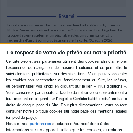
Résumé
Lors de leurs vacances chez leur oncle et leur tante à Kernach, François,
Mick et Annie rencontrent leur cousine Claude et son chien Dagobert. Le
groupe devient rapidement inséparable et les cinq amis partent à la
recherche d'un trésor indiqué sur une vieille carte. ©Electre 2026
Quatrième de couverture
Le respect de votre vie privée est notre priorité
Le club des cinq et le trésor de l'île
Pour la première fois, François, Mick et Annie vont passer les vacances
chez leur oncle et leur tante à Kernach. Ils y font la connaissance de leur
cousine Claude, un vrai garçon manqué. Les quatre enfants deviennent
vite inséparables. Accompagnés du fidèle chien Dagobert, ils partent à la
découverte d'un trésor indiqué sur une vieille carte de l'île de Kernach.
Contenus Mollat en relation
Nous et nos
partenaires
stockons et/ou accédons à des
Sélections de livres
informations sur un appareil, telles que les cookies, et traitons