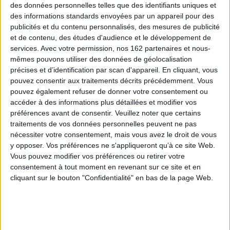
des données personnelles telles que des identifiants uniques et
Jeunesse
Jeunesse
Premières lectures
des informations standards envoyées par un appareil pour des
Bibliothèque rose et verte : 170 ans !
publicités et du contenu personnalisés, des mesures de publicité
La collection historique de la bibliothèque rose et verte fête ses 170
et de contenu, des études d'audience et le développement de
ans ! À cette occasion, venez participer à notre jeu concours en rayon
services.
Avec votre permission, nos 162 partenaires et nous-
! Jeu uniquement en magasin, du 4 au 31 juillet 2026 !
mêmes pouvons utiliser des données de géolocalisation
précises et d’identification par scan d'appareil. En cliquant, vous
pouvez consentir aux traitements décrits précédemment. Vous
pouvez également refuser de donner votre consentement ou
accéder à des informations plus détaillées et modifier vos
préférences avant de consentir.
Veuillez noter que certains
traitements de vos données personnelles peuvent ne pas
nécessiter votre consentement, mais vous avez le droit de vous
y opposer. Vos préférences ne s'appliqueront qu’à ce site Web.
Vous pouvez modifier vos préférences ou retirer votre
consentement à tout moment en revenant sur ce site et en
Le cl
Le club des Cinq junior.
L'école des licornes.
. BFF
Le 
Vol. 1. Un après-midi
Vol. 1. Sophia et
cliquant sur le bouton "Confidentialité" en bas de la page Web.
bien tranquille...
Rainbow
ne
Au
Auteur :
Enid Blyton
Auteur :
Julie Sykes
É
Éditeur :
Hachette
Éditeur :
Hachette
te
Jeunesse
Jeunesse
5,90 €