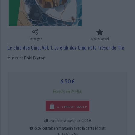
Ecologie - Environnement
Danse
Religions - Spiritualités
Bibliothèque de la Pléiade
Critique et histoire littéraire
Histoire de France
Biographies historiques
Classiques scolaires
Littérature ancienne et médiévale
Histoire - Généralités
Histoire des pays
Littérature de voyage
Audio - Livres lus
CHARGEMENT...
Histoire ancienne
Géographie
Partager
Ajout Favori
Littérature en version originale
Humour
Le club des Cinq. Vol. 1. Le club des Cinq et le trésor de l'île
Culture scientifique
Auteur :
Enid Blyton
6,50 €
Expédié en 24/48h
AJOUTER AU PANIER
Livraison à partir de 0,01 €
-5 %
Retrait en magasin avec la carte Mollat
en savoir plus