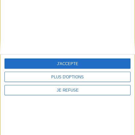
Qui sommes-nous
Mentions Légales
Frais de port & Livraison
Conditions Générales de Vente
À votre service
Offres d'emploi
Offres Partenaires
J'ACCEPTE
À découvrir
FeniXX
PLUS D'OPTIONS
EDRLab
JE REFUSE
RetroNews
BnF : portail des métiers du livre
Cercle de la librairie
Les chèques cadeaux Mollat
Contact
Horaires
Librairie Mollat
La librairie Mollat vous accueille