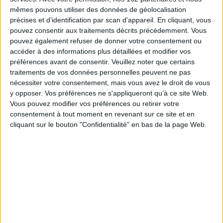
d'
Un monde flamboyant
développe une réflexion sur l'art dans ses rapports
avec la perception ; elle interroge la façon dont nous évaluons la notion de
mêmes pouvons utiliser des données de géolocalisation
créativité et montre que les critères d'appréciation se modifient
précises et d’identification par scan d'appareil. En cliquant, vous
constamment dès lors que nous nous déplaçons d'une culture à une autre
pouvez consentir aux traitements décrits précédemment. Vous
ou d'une période de l'histoire à la suivante - alors même que d'aucuns
pouvez également refuser de donner votre consentement ou
prétendent que tout art digne de ce nom relève de critères tout à la fois
accéder à des informations plus détaillées et modifier vos
universels, intemporels et quasi immuables.
préférences avant de consentir.
Veuillez noter que certains
S'insurgeant contre un tel postulat, Siri Hustvedt, respectueuse de
traitements de vos données personnelles peuvent ne pas
l'éthique intellectuelle dont elle a toujours fait preuve en tant qu'essayiste,
privilégie les questions par rapport aux réponses et se montre avant tout
nécessiter votre consentement, mais vous avez le droit de vous
soucieuse d'ouvrir des espaces de libre discussion, invitant le lecteur à
y opposer. Vos préférences ne s'appliqueront qu’à ce site Web.
adopter divers angles d'approche, comme pour mieux lui laisser le choix
Vous pouvez modifier vos préférences ou retirer votre
ultime de celui qu'il fera sien.
consentement à tout moment en revenant sur ce site et en
Fiche Technique
cliquant sur le bouton "Confidentialité" en bas de la page Web.
Paru le :
06/02/2019
Thématique :
Littérature Anglo-Saxonne
Auteur(s) :
Auteur :
Siri Hustvedt
Éditeur(s) :
Actes Sud
Collection(s) :
Non précisé.
Contributeur(s) :
Traducteur : Matthieu Dumont
Série(s) :
Non précisé.