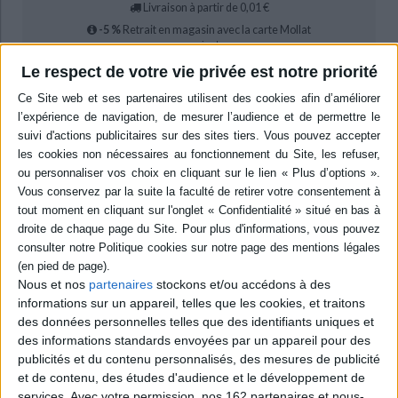
Livraison à partir de 0,01 €
-5 %
Retrait en magasin avec la carte Mollat
en savoir plus
Le respect de votre vie privée est notre priorité
Résumé
La romancière et essayiste aborde la nature et les implications du regard
que les artistes masculins (peintres, photographes ou cinéastes) tendent à
poser sur les femmes dans leurs oeuvres. ©Electre 2026
Quatrième de couverture
Une femme regarde les hommes regarder les femmes
Siri Hustvedt, fidèle à son engagement envers la cause des femmes,
analyse ici la nature et les implications du regard, bien souvent
manipulateur, voire prédateur, que les artistes de sexe masculin tendent à
Nous et nos
partenaires
stockons et/ou accédons à des
poser sur les femmes (quelles soient « simples » modèles ou elles-
mêmes artistes). Mais elle s'attache surtout à identifier les partis pris,
informations sur un appareil, telles que les cookies, et traitons
conscients et inconscients, qui affectent notre manière de juger l'art, la
des données personnelles telles que des identifiants uniques et
littérature et le monde en général.
des informations standards envoyées par un appareil pour des
Convoquant entre autres les oeuvres de Picasso, De Kooning, Max
publicités et du contenu personnalisés, des mesures de publicité
Beckmann, Jeff Koons, Robert Mapplethorpe, en passant par Pedro
et de contenu, des études d'audience et le développement de
Almodovar, Wim Wenders, Louise Bourgeois ou Emily Dickinson, l'auteur
services.
Avec votre permission, nos 162 partenaires et nous-