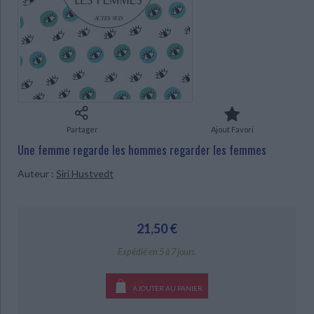
Ecologie - Environnement
Danse
Religions - Spiritualités
Bibliothèque de la Pléiade
Critique et histoire littéraire
Histoire de France
Biographies historiques
Classiques scolaires
Littérature ancienne et médiévale
CHARGEMENT...
Histoire - Généralités
Histoire des pays
Littérature de voyage
Audio - Livres lus
Histoire ancienne
Géographie
Littérature en version originale
Humour
Culture scientifique
Partager
Ajout Favori
Une femme regarde les hommes regarder les femmes
Auteur :
Siri Hustvedt
21,50 €
Expédié en 5 à 7 jours.
AJOUTER AU PANIER