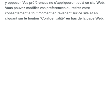
y opposer. Vos préférences ne s'appliqueront qu’à ce site Web.
(divertissement) »
aux éditions Non Standard.
Vous pouvez modifier vos préférences ou retirer votre
consentement à tout moment en revenant sur ce site et en
EN SAVOIR PLUS
cliquant sur le bouton "Confidentialité" en bas de la page Web.
Dossiers