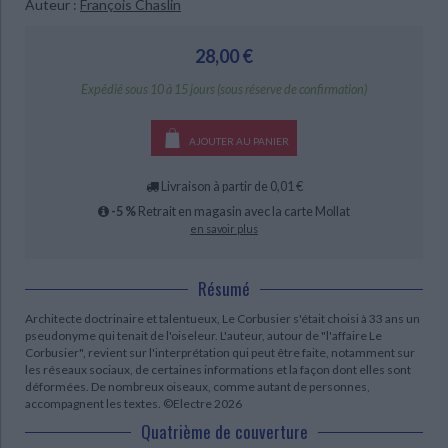
Auteur :
François Chaslin
Ecologie - Environnement
Danse
Religions - Spiritualités
Bibliothèque de la Pléiade
Critique et histoire littéraire
Histoire de France
Biographies historiques
28,00 €
Classiques scolaires
Littérature ancienne et médiévale
Histoire - Généralités
Histoire des pays
Expédié sous 10 à 15 jours (sous réserve de confirmation)
Littérature de voyage
Audio - Livres lus
Histoire ancienne
Géographie
Littérature en version originale
Humour
AJOUTER AU PANIER
Culture scientifique
CHARGEMENT...
Livraison à partir de 0,01 €
-5 %
Retrait en magasin avec la carte Mollat
en savoir plus
Résumé
Architecte doctrinaire et talentueux, Le Corbusier s'était choisi à 33 ans un
pseudonyme qui tenait de l'oiseleur. L'auteur, autour de "l'affaire Le
Corbusier", revient sur l'interprétation qui peut être faite, notamment sur
les réseaux sociaux, de certaines informations et la façon dont elles sont
déformées. De nombreux oiseaux, comme autant de personnes,
accompagnent les textes. ©Electre 2026
Quatrième de couverture