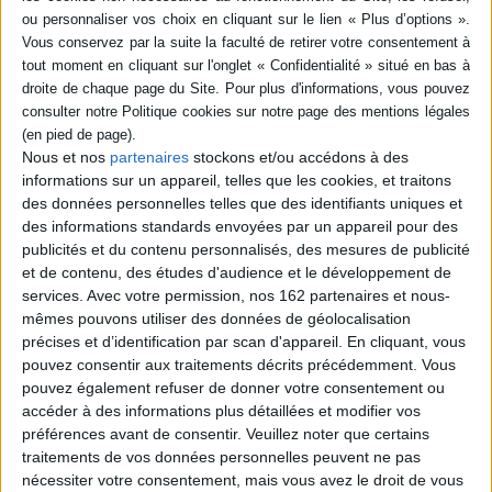
Contenus Mollat en relation
Vidéos
Nous et nos
partenaires
stockons et/ou accédons à des
informations sur un appareil, telles que les cookies, et traitons
des données personnelles telles que des identifiants uniques et
des informations standards envoyées par un appareil pour des
publicités et du contenu personnalisés, des mesures de publicité
et de contenu, des études d'audience et le développement de
services.
Avec votre permission, nos 162 partenaires et nous-
mêmes pouvons utiliser des données de géolocalisation
précises et d’identification par scan d'appareil. En cliquant, vous
pouvez consentir aux traitements décrits précédemment. Vous
pouvez également refuser de donner votre consentement ou
accéder à des informations plus détaillées et modifier vos
Patrimoine
Architecture
préférences avant de consentir.
Veuillez noter que certains
traitements de vos données personnelles peuvent ne pas
François Chaslin - ROCOCO ou drôles d’oiseaux
nécessiter votre consentement, mais vous avez le droit de vous
vous présente son ouvrage « ROCOCO ou drôles d’oiseaux