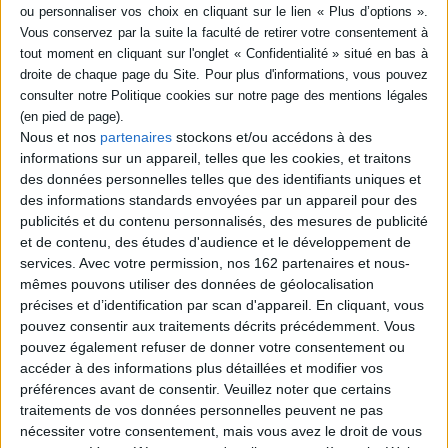
43 entretiens avec les groupes, les musiciens et les acteurs (labels,
collectifs artistiques) de la scène musicale underground française comme
Fille qui Mousse, Ilitch, Ruth, Etant Donnés, Toupidek Limonade, Sister
Iodine ou encore Henri Chopin et Isidore Isou. ©Electre 2026
Fiche Technique
Paru le :
01/03/2017
Nous et nos
partenaires
stockons et/ou accédons à des
Thématique :
POP - ROCK
informations sur un appareil, telles que les cookies, et traitons
Auteur(s) :
Auteur :
Philippe Robert
des données personnelles telles que des identifiants uniques et
Éditeur(s) :
Lenka lente
des informations standards envoyées par un appareil pour des
Collection(s) :
Non précisé.
publicités et du contenu personnalisés, des mesures de publicité
et de contenu, des études d'audience et le développement de
Contributeur(s) :
Préfacier : Guillaume Belhomme
services.
Avec votre permission, nos 162 partenaires et nous-
Série(s) :
Agitation frite
mêmes pouvons utiliser des données de géolocalisation
précises et d’identification par scan d'appareil. En cliquant, vous
ISBN :
979-10-94601-12-9
pouvez consentir aux traitements décrits précédemment. Vous
EAN13 :
9791094601129
pouvez également refuser de donner votre consentement ou
accéder à des informations plus détaillées et modifier vos
Reliure :
Broché
préférences avant de consentir.
Veuillez noter que certains
Pages :
379
traitements de vos données personnelles peuvent ne pas
nécessiter votre consentement, mais vous avez le droit de vous
Hauteur: 20.0 cm / Largeur 15.0 cm