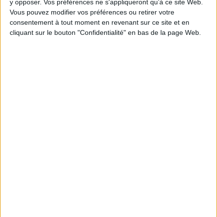
y opposer. Vos préférences ne s'appliqueront qu’à ce site Web.
Vous pouvez modifier vos préférences ou retirer votre
Épaisseur: 3.2 cm
consentement à tout moment en revenant sur ce site et en
Poids: 492 g
cliquant sur le bouton "Confidentialité" en bas de la page Web.
Découvrez nos Newsletters Mollat !
JE M'INSCRIS
Informations pratiques
Conditions d'utilisation du site
Qui sommes-nous
Mentions Légales
Frais de port & Livraison
Conditions Générales de Vente
À votre service
Offres d'emploi