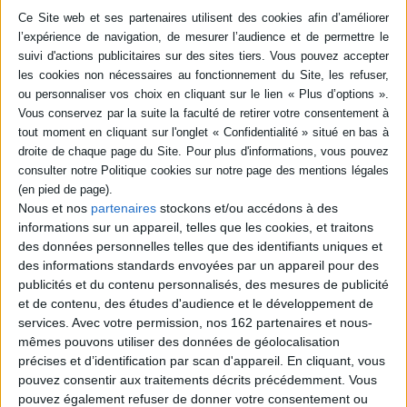
-5 %
Retrait en magasin avec la carte Mollat
en savoir plus
Résumé
Quatre enfants survivent au crash de leur avion, au coeur de l'Amazonie.
S'ils se méfient des plantes vénéneuses et des animaux sauvages, ils ont
aussi l'impression d'être observés par une présence mystérieuse.
©Electre 2026
Quatrième de couverture
Nous et nos
partenaires
stockons et/ou accédons à des
Depuis son siège à bord d'un petit avion, Fred observe la mystérieuse forêt
amazonienne s'étendre à perte de vue. Il rêve de devenir explorateur, de
informations sur un appareil, telles que les cookies, et traitons
voir son nom figurer parmi ceux des grands aventuriers. Quand l'avion
des données personnelles telles que des identifiants uniques et
percute la cime des arbres, Fred se retrouve seul, au coeur de la jungle
des informations standards envoyées par un appareil pour des
immense et sauvage, avec trois autres enfants, Connie, Max et Lila.
publicités et du contenu personnalisés, des mesures de publicité
Quelles sont leurs chances de survie si personne n'est à leur recherche ?
Ils ont pourtant le sentiment d'une présence.
et de contenu, des études d'audience et le développement de
services.
Avec votre permission, nos 162 partenaires et nous-
Quelqu'un était-il là avant eux ?
mêmes pouvons utiliser des données de géolocalisation
Fiche Technique
précises et d’identification par scan d'appareil. En cliquant, vous
Paru le :
16/05/2019
pouvez consentir aux traitements décrits précédemment. Vous
pouvez également refuser de donner votre consentement ou
Thématique :
Classique, Contemporain