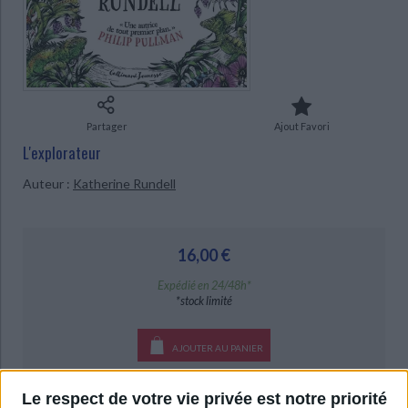
Ecologie - Environnement
Danse
Religions - Spiritualités
Bibliothèque de la Pléiade
Critique et histoire littéraire
CHARGEMENT...
Histoire de France
Biographies historiques
Classiques scolaires
Littérature ancienne et médiévale
Histoire - Généralités
Histoire des pays
Littérature de voyage
Audio - Livres lus
Histoire ancienne
Géographie
Littérature en version originale
Humour
Partager
Ajout Favori
Culture scientifique
L'explorateur
Auteur :
Katherine Rundell
16,00 €
Expédié en 24/48h*
*stock limité
AJOUTER AU PANIER
Livraison à partir de 0,01 €
Le respect de votre vie privée est notre priorité