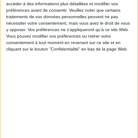
accéder à des informations plus détaillées et modifier vos
Auteur(s) :
Auteur :
Katherine Rundell
préférences avant de consentir.
Veuillez noter que certains
Éditeur(s) :
Gallimard-Jeunesse
traitements de vos données personnelles peuvent ne pas
nécessiter votre consentement, mais vous avez le droit de vous
Collection(s) :
Grand format littérature
y opposer. Vos préférences ne s'appliqueront qu’à ce site Web.
Contributeur(s) :
Illustrateur : Hannah Horn - Traducteur : Alice Marchand
Vous pouvez modifier vos préférences ou retirer votre
Série(s) :
Non précisé.
consentement à tout moment en revenant sur ce site et en
cliquant sur le bouton "Confidentialité" en bas de la page Web.
ISBN :
978-2-07-059984-4
EAN13 :
9782070599844
Reliure :
Broché
Pages :
371
Hauteur: 21.0 cm / Largeur 14.0 cm
Épaisseur: 3.0 cm
Poids: 454 g
Découvrez nos Newsletters Mollat !