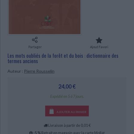
Ecologie - Environnement
Danse
Religions - Spiritualités
Bibliothèque de la Pléiade
Critique et histoire littéraire
Histoire de France
Biographies historiques
Classiques scolaires
Littérature ancienne et médiévale
Histoire - Généralités
Histoire des pays
Littérature de voyage
Audio - Livres lus
Histoire ancienne
Géographie
Littérature en version originale
Humour
CHARGEMENT...
Culture scientifique
Partager
Ajout Favori
Les mots oubliés de la forêt et du bois : dictionnaire des
termes anciens
Auteur :
Pierre Rousselin
24,00 €
Expédié en 5 à 7 jours.
AJOUTER AU PANIER
Livraison à partir de 0,01 €
-5 %
Retrait en magasin avec la carte Mollat