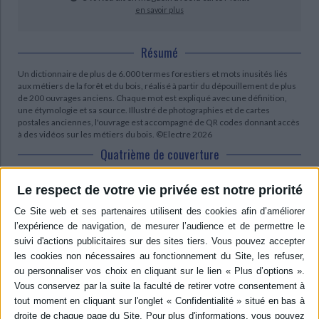
en savoir plus
Résumé
Un dictionnaire de plus de 6.000 termes forestiers et mots inusités liés
aux métiers de la forêt et du bois, réalisé à partir du dépouillement de plus
de 200 ouvrages anciens. Chaque mot est expliqué avec une définition,
une étymologie et sa source. Illustré de photographies et de cartes
postales anciennes, l'ouvrage est accompagné de QR codes donnant accès
à des vidéos sur les métiers du bois. ©Electre 2026
Quatrième de couverture
Dictionnaire des termes anciens
Le respect de votre vie privée est notre priorité
Les mots oubliés de la Forêt et du Bois
Reconstituer l'histoire humaine des forêts et du bois, et l'inscrire dans la
continuité de notre présent, telle est la vocation de cet ouvrage. Ce
Dictionnaire propose plus de 6 000 entrées classées par ordre
alphabétique pour expliquer et resituer ces mots anciens dont la définition
ne se trouve nulle part ailleurs que dans cette synthèse de plus de
200 ouvrages anciens. Chaque mot est expliqué avec son étymologie et
une définition est donnée avec sa source. Des icônes illustrant les métiers
de la forêt et du bois permettent un accès facile et rapide à l'information.
L'auteur nous invite à un voyage dans le temps pour mieux comprendre