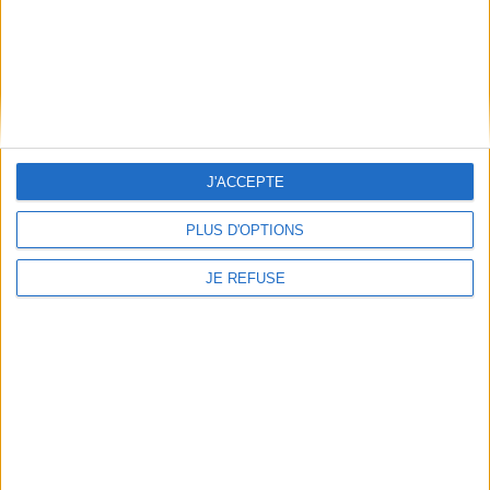
Découvrez nos Newsletters Mollat !
JE M'INSCRIS
Informations pratiques
Conditions d'utilisation du site
J'ACCEPTE
Qui sommes-nous
Mentions Légales
PLUS D'OPTIONS
Frais de port & Livraison
Conditions Générales de Vente
JE REFUSE
À votre service
Offres d'emploi
Offres Partenaires
À découvrir
FeniXX
EDRLab