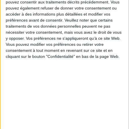
pouvez consentir aux traitements décrits précédemment. Vous
À moins de tomber par le plus grand des hasards sur un expert en bonnes
pouvez également refuser de donner votre consentement ou
manières dans les Noires Forêts de l'Oural...
accéder à des informations plus détaillées et modifier vos
Fiche Technique
préférences avant de consentir.
Veuillez noter que certains
traitements de vos données personnelles peuvent ne pas
Paru le :
13/03/2019
nécessiter votre consentement, mais vous avez le droit de vous
Thématique :
Classique, Contemporain
y opposer. Vos préférences ne s'appliqueront qu’à ce site Web.
Auteur(s) :
Auteur :
Matthieu Sylvander
Vous pouvez modifier vos préférences ou retirer votre
Éditeur(s) :
Ecole des loisirs
consentement à tout moment en revenant sur ce site et en
cliquant sur le bouton "Confidentialité" en bas de la page Web.
Collection(s) :
Neuf
Contributeur(s) :
Illustrateur : Anaïs Vaugelade
Série(s) :
Non précisé.
ISBN :
978-2-211-30153-4
EAN13 :
9782211301534
Reliure :
Broché
Pages :
110
Hauteur: 21.0 cm / Largeur 14.0 cm