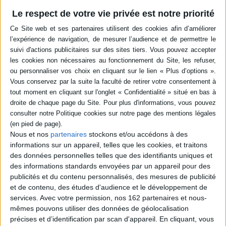
Livraison à partir de 0,01 €
Le respect de votre vie privée est notre priorité
-5 %
Retrait en magasin avec la carte Mollat
en savoir plus
Résumé
L'ogre Edouard Yosipovitch est amoureux de Bella, une cyclope très
raffinée. Elle lui impose de devenir un vrai gentleman, sinon, elle n'en fera
qu'une bouchée. Edouard ne sait pas comment faire jusqu'à ce qu'il
rencontre le meilleur expert en bonnes manières des forêts de l'Oural.
©Electre 2026
Quatrième de couverture
Nous et nos
partenaires
stockons et/ou accédons à des
Édouard est amoureux de Bella.
informations sur un appareil, telles que les cookies, et traitons
Mais à part la taille de leurs crocs, ces deux-là n'ont pas grand-chose en
des données personnelles telles que des identifiants uniques et
commun.
des informations standards envoyées par un appareil pour des
Édouard est un ogre terriblement grossier et malodorant, alors que Bella
publicités et du contenu personnalisés, des mesures de publicité
est une cyclope particulièrement coquette et raffinée. Elle l'a donc
et de contenu, des études d'audience et le développement de
prévenu : s'il veut lui plaire, il doit apprendre les bonnes manières et se
services.
Avec votre permission, nos 162 partenaires et nous-
transformer en gentleman d'ici leur prochain rendez-vous. Sinon, tout
ogre qu'il est, elle n'en fera qu'une bouchée.
mêmes pouvons utiliser des données de géolocalisation
précises et d’identification par scan d'appareil. En cliquant, vous
Édouard n'a aucune chance !