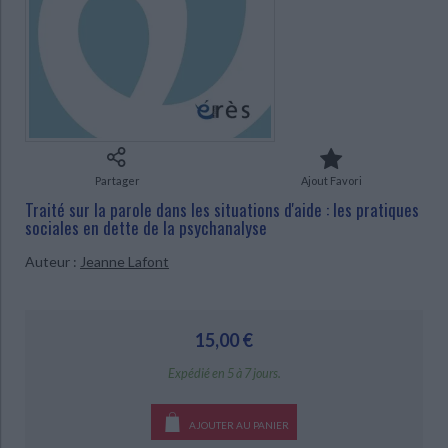
Ecologie - Environnement
Danse
Religions - Spiritualités
Bibliothèque de la Pléiade
Critique et histoire littéraire
Histoire de France
Biographies historiques
CHARGEMENT...
Classiques scolaires
Littérature ancienne et médiévale
Histoire - Généralités
Histoire des pays
Littérature de voyage
Audio - Livres lus
Histoire ancienne
Géographie
Littérature en version originale
Humour
Culture scientifique
Partager
Ajout Favori
Traité sur la parole dans les situations d'aide : les pratiques
sociales en dette de la psychanalyse
Auteur :
Jeanne Lafont
15,00 €
Expédié en 5 à 7 jours.
AJOUTER AU PANIER