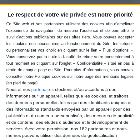
Livraison à partir de 0,01 €
Le respect de votre vie privée est notre priorité
-5 %
Retrait en magasin avec la carte Mollat
en savoir plus
Résumé
Une analyse de l'usage de la parole dans la pratique de l'aide sociale.
L'étude du processus de transfert, à partir d'exemples concrets, permet de
comprendre les enjeux psychanalytiques de la pratique d'aide aux
personnes en difficulté. ©Electre 2026
Quatrième de couverture
Une pratique de la parole dans le champ de l'aide sociale : quels concepts,
Nous et nos
partenaires
stockons et/ou accédons à des
quels actes, quelles conséquences, quel pronostic ?
informations sur un appareil, telles que les cookies, et traitons
L'auteur donne une légitimité, conceptuelle et historique, aux pratiques
des données personnelles telles que des identifiants uniques et
d'aide des services sociaux, dans le respect de l'histoire des « usagers ». La
des informations standards envoyées par un appareil pour des
parole est le vecteur fondamental des échanges et des entretiens, et la
psychanalyse, comme science fondamentale, reste indépassable pour
publicités et du contenu personnalisés, des mesures de publicité
comprendre les mécanismes enjeu dans la manière dont peut être vécue
et de contenu, des études d'audience et le développement de
toute aide sociale.
services.
Avec votre permission, nos 162 partenaires et nous-
En effet, il y a un savoir, une compétence, dans la manière d'user de la
mêmes pouvons utiliser des données de géolocalisation
parole qui peut rendre un don - matériel, en argent, en démarches