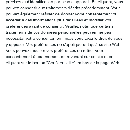
précises et d’identification par scan d'appareil. En cliquant, vous
administratives - bénéfique ou maléfique ! Cette réédition s'avère
pouvez consentir aux traitements décrits précédemment. Vous
salutaire au regard du succès actuel des sciences comportementales et
pouvez également refuser de donner votre consentement ou
des neurosciences, qui pensent se passer d'une analyse approfondie des
effets de la parole, et font fi des effets d'aliénation que toute « aide »
accéder à des informations plus détaillées et modifier vos
produit (qu'elle soit légitime, autorisée par la loi, voulue par un État) ainsi
préférences avant de consentir.
Veuillez noter que certains
que du malaise que peut rencontrer un acteur social dans sa mission.
traitements de vos données personnelles peuvent ne pas
Fiche Technique
nécessiter votre consentement, mais vous avez le droit de vous
y opposer. Vos préférences ne s'appliqueront qu’à ce site Web.
Paru le :
16/05/2019
Vous pouvez modifier vos préférences ou retirer votre
Thématique :
Travail social - Généralités
consentement à tout moment en revenant sur ce site et en
Auteur(s) :
Auteur :
Jeanne Lafont
cliquant sur le bouton "Confidentialité" en bas de la page Web.
Éditeur(s) :
Erès
Collection(s) :
Erès poche
Contributeur(s) :
Préfacier : Joseph Rouzel
Série(s) :
Non précisé.
ISBN :
978-2-7492-6354-0
EAN13 :
9782749263540
Reliure :
Broché