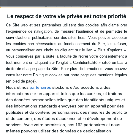
Livraison à partir de 0,01 €
-5 %
Retrait en magasin avec la carte Mollat
Le respect de votre vie privée est notre priorité
en savoir plus
Résumé
Etude de l'oeuvre et de la pensée de Michael Löwy dont les recherches
interrogent la culture juive d'Europe centrale, les révolutions
européennes, les utopies latino-américaines, le romantisme et le
surréalisme ou encore le marxisme libertaire. Une analyse croisée du
parcours du sociologue avec celui de Roberto Schwarz est également
proposée ainsi qu'une réflexion sur l'écosocialisme. ©Electre 2026
Quatrième de couverture
Nous et nos
partenaires
stockons et/ou accédons à des
Le marxisme « ouvert » et écologique de Michael Löwy
informations sur un appareil, telles que les cookies, et traitons
des données personnelles telles que des identifiants uniques et
On peut dire tout ce qu'on veut sur Michael Löwy et son attachement
inébranlable au romantisme révolutionnaire, au messianisme utopique
des informations standards envoyées par un appareil pour des
des penseurs juifs libertaires d'Europe centrale et à la révolution en
publicités et du contenu personnalisés, des mesures de publicité
Amérique latine (Che Guevara, Cuba...). Une chose est certaine : son
et de contenu, des études d'audience et le développement de
principal mérite est d'avoir articulé une
sociologie critique
très orientée vers
services.
Avec votre permission, nos 162 partenaires et nous-
les déterminants socio-économiques de la conscience des classes
sociales (très influencée par Max Weber et Karl Mannheim) avec une
mêmes pouvons utiliser des données de géolocalisation