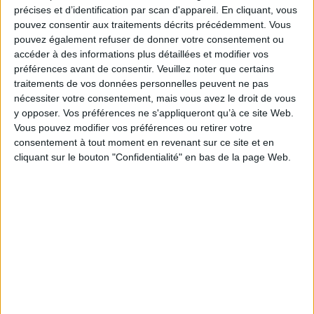
philosophie marxiste de la
praxis
dont le but est toujours
l'émancipation
des
précises et d’identification par scan d'appareil. En cliquant, vous
classes laborieuses, du prolétariat de toutes les formes d'exploitation et
pouvez consentir aux traitements décrits précédemment. Vous
d'oppression du capitalisme. C'est dans cette perspective, celle d'une
pouvez également refuser de donner votre consentement ou
espérance émancipatrice
, écosocialiste, qu'il a aussi fait sien le mot d'ordre
accéder à des informations plus détaillées et modifier vos
de Rosa Luxemburg « socialisme ou barbarie ». Et c'est cela, le vrai message
de ce grand intellectuel cosmopolite, internationaliste et libertaire auquel
préférences avant de consentir.
Veuillez noter que certains
cet ouvrage est consacré.
traitements de vos données personnelles peuvent ne pas
Fiche Technique
nécessiter votre consentement, mais vous avez le droit de vous
y opposer. Vos préférences ne s'appliqueront qu’à ce site Web.
Paru le :
18/03/2019
Vous pouvez modifier vos préférences ou retirer votre
Thématique :
Textes de sociologues
consentement à tout moment en revenant sur ce site et en
Auteur(s) :
Auteur :
Arno Münster
cliquant sur le bouton "Confidentialité" en bas de la page Web.
Éditeur(s) :
L'Harmattan
Collection(s) :
Ouverture philosophique
Contributeur(s) :
Préfacier : Arno Münster - Collaborateur : Fabio Mascaro
Querido
Série(s) :
Non précisé.
ISBN :
978-2-343-17057-2
EAN13 :
9782343170572