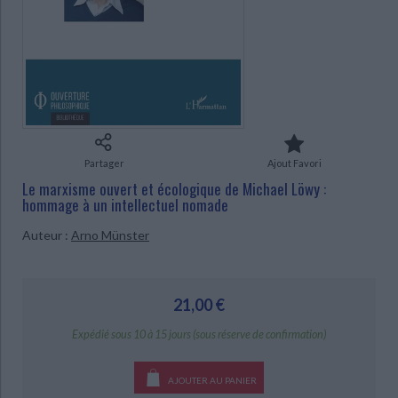
Ecologie - Environnement
Danse
Religions - Spiritualités
Bibliothèque de la Pléiade
Critique et histoire littéraire
Histoire de France
Biographies historiques
CHARGEMENT...
Classiques scolaires
Littérature ancienne et médiévale
Histoire - Généralités
Histoire des pays
Littérature de voyage
Audio - Livres lus
Histoire ancienne
Géographie
Littérature en version originale
Humour
Culture scientifique
Partager
Ajout Favori
Le marxisme ouvert et écologique de Michael Löwy :
hommage à un intellectuel nomade
Auteur :
Arno Münster
21,00 €
Expédié sous 10 à 15 jours (sous réserve de confirmation)
AJOUTER AU PANIER