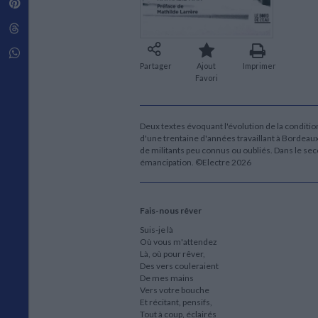
Pinterest
Techniques de construction
SCIENCE FICTION ET FANTASY
Vie familiale
Disciplines paramédicales
Matériaux de l’architecture
Littérature SF et Fantasy
Threads
Ouvrages Généraux
Urbanisme
SOCIOLOGIE
Sociologie générale
Whatsapp
Partager
Ajout
Imprimer
Travail social
Favori
Santé et société
ETHNOLOGIE
Anthropologie
Deux textes évoquant l'évolution de la conditio
Ethnologie par pays
d'une trentaine d'années travaillant à Bordeau
de militants peu connus ou oubliés. Dans le sec
émancipation. ©Electre 2026
Fais-nous rêver
Suis-je là
Où vous m'attendez
Là, où pour rêver,
Des vers couleraient
De mes mains
Vers votre bouche
Et récitant, pensifs,
Tout à coup, éclairés