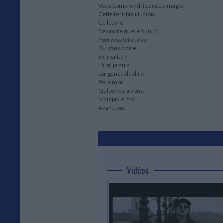
Vous comprendriez cette magie
Cette terrible illusion
Ce leurre
De croire que je suis là
Pour vous faire rêver
Ou vous plaire
Ex-réalité ?
Là où je suis
L'urgence de dire
Pour moi
Qui pense à vous,
Mais pour moi
Avant tout.
Vidéos