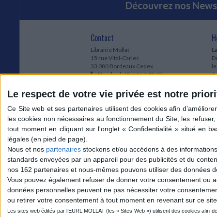
Découvrez nos Newsl
Contact
H
Librairie Mollat
La
15 rue Vital-Carles
Du
33 080 Bordeaux Cedex
l
Standard :
05 56 56 40 40
Jo
Service client mollat.com :
05 56 56 40
1e
83
* 
Le respect de votre vie privée est notre priori
Contactez-nous
à
Le
du
l
Jo
1
Nous et nos
partenaires
stockons et/ou accédons à des informations s
et
standards envoyées par un appareil pour des publicités et du conte
* 
nos 162 partenaires et nous-mêmes pouvons utiliser des données de g
1
Vous pouvez également refuser de donner votre consentement ou accé
Vo
données personnelles peuvent ne pas nécessiter votre consentement,
ou retirer votre consentement à tout moment en revenant sur ce site 
Mollat sur les réseaux