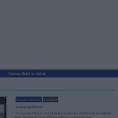
Contenus Mollat en relation
À ne pas manquer
Bordeaux
"Le journal d'Elvire"
"Le journal d'Elvire", récit poétique, historique et féministe de Nathalie
Man. Parution le 7 juin 2019 aux éditions Le Bord de l'eau.