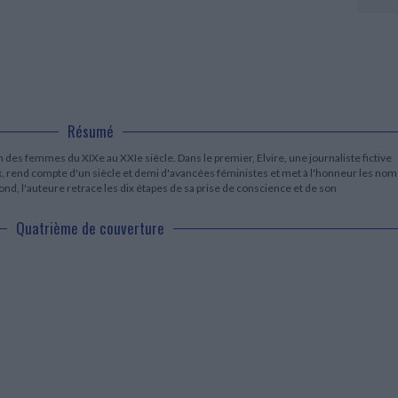
LITTÉRATURE DE VOYAGE
Dictionnaires Français
Histoire moderne
Relations et politiques
internationales
Dictionnaires Bilingues
Récits des voyageurs et des
Histoire contemporaine
explorateurs
Sécurité nationale - Défense
Langues universitaires -
BIOGRAPHIES HISTORIQUES
Dictionnaires et méthodes
ECOLOGIE - ENVIRONNEMENT
Biographies historiques
Méthodes Langues Grand public
Ecologie
Français langues étrangères
HISTOIRE - GÉNÉRALITÉS
Historiographie
Résumé
Etudes historiques
n des femmes du XIXe au XXIe siècle. Dans le premier, Elvire, une journaliste fictive
Généalogie - Héraldique
x, rend compte d'un siècle et demi d'avancées féministes et met à l'honneur les nom
Franc-maçonnerie
ond, l'auteure retrace les dix étapes de sa prise de conscience et de son
Quatrième de couverture