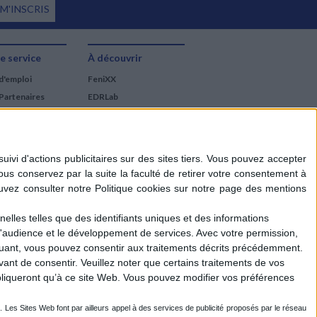
 M'INSCRIS
e service
À découvrir
d'emploi
FeniXX
Partenaires
EDRLab
RetroNews
BnF : portail des métiers
du livre
Cercle de la librairie
Les chèques cadeaux
Mollat
elles telles que des identifiants uniques et des informations
d'audience et le développement de services.
Avec votre permission,
iquant, vous pouvez consentir aux traitements décrits précédemment.
ant de consentir.
Veuillez noter que certains traitements de vos
liqueront qu’à ce site Web. Vous pouvez modifier vos préférences