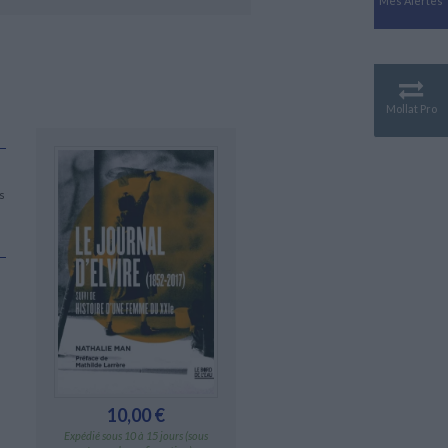
Mes Alertes
Antiquité
Mythologies
GÉOGRAPHIE
Géographie - Démographie -
Territoire
Mollat Pro
CULTURE SCIENTIFIQUE
Essais scientifique
Astronomie
s
10,00 €
Expédié sous 10 à 15 jours (sous