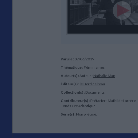
Paru le :
07/06/2019
Thématique :
Féminismes
Auteur(s) :
Auteur :
Nathalie Man
Éditeur(s) :
le Bord de l'eau
Collection(s) :
Documents
Contributeur(s) :
Préfacier : Mathilde Larrère -
Fonds Cré'Atlantique
Série(s) :
Non précisé.