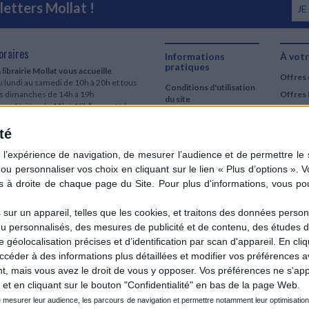
etters Mollat !
JE
oraires
Informations
À votr
pratiques
 librairie Mollat vous accueille
Offres 
 lundi au samedi de 10h à 20h et tous
Conditions d'utilisation
es dimanches de 14h à 19h
Offres 
du site
urs fériés : de 11h à 19h* excepté le
Qui sommes-nous
r mai, le 25 décembre et le 1er janvier
Si le jour férié est un dimanche, de 14h
té
Mentions Légales
 19h
Frais de port & Livraison
 clic et collecte est ouvert
Conditions Générales
 lundi au samedi de 9h30 à 20h et tous
de Vente
es dimanches de 14h à 19h
ur fériés : tous les jours fériés de 11h à
9h* excepté le 1er mai, le 25 décembre
ur un appareil, telles que les cookies, et traitons des données personn
 le 1er janvier
nu personnalisés, des mesures de publicité et de contenu, des études 
Si le jour férié est un dimanche de 14h à
éolocalisation précises et d’identification par scan d'appareil. En cl
9h
der à des informations plus détaillées et modifier vos préférences av
ir le détail des horaires & accès
 mais vous avez le droit de vous y opposer. Vos préférences ne s'app
et en cliquant sur le bouton "Confidentialité" en bas de la page Web.