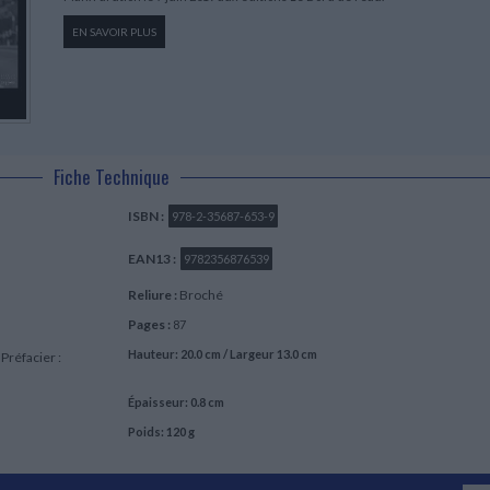
EN SAVOIR PLUS
Fiche Technique
ISBN :
978-2-35687-653-9
EAN13 :
9782356876539
Reliure :
Broché
Pages :
87
Hauteur: 20.0 cm / Largeur 13.0 cm
 Préfacier :
Épaisseur: 0.8 cm
Poids: 120 g