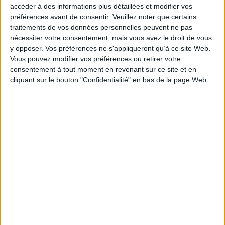
accéder à des informations plus détaillées et modifier vos
Auteur(s) :
Auteur :
Nelly Gable
Auteur (illustrateur) :
Annie Bocel
préférences avant de consentir.
Veuillez noter que certains
Éditeur(s) :
Ed. des Cendres
traitements de vos données personnelles peuvent ne pas
nécessiter votre consentement, mais vous avez le droit de vous
Collection(s) :
Transmitting art
y opposer. Vos préférences ne s'appliqueront qu’à ce site Web.
Contributeur(s) :
Préfacier : Maryline Desbiolles
Vous pouvez modifier vos préférences ou retirer votre
Série(s) :
Non précisé.
consentement à tout moment en revenant sur ce site et en
cliquant sur le bouton "Confidentialité" en bas de la page Web.
ISBN :
978-2-86742-285-0
EAN13 :
9782867422850
Reliure :
Broché
Pages :
159
Hauteur: 25.0 cm / Largeur 19.0 cm
Épaisseur: 1.7 cm
Poids: 0 g
Découvrez nos Newsletters Mollat !