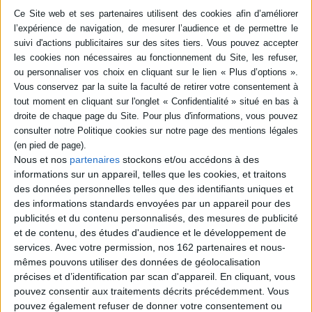
-5 %
Retrait en magasin avec la carte Mollat
en savoir plus
Résumé
Nelly Gable est la première femme graveur de poinçons typographiques.
Durant trois ans, Annie Bocel fut son élève au cabinet des Poinçons de
l'Imprimerie nationale. Tandis que l'une transmet ses recommandations
techniques et ses réflexions, l'autre les retranscrit par le dessin. ©Electre
2026
Quatrième de couverture
Nous et nos
partenaires
stockons et/ou accédons à des
informations sur un appareil, telles que les cookies, et traitons
Nelly Gable and Annie Bocel, engravers of type punches driven by the
des données personnelles telles que des identifiants uniques et
same desire to transmit and share their skills and knowledge, joined
forces to create this book. Annie Bocel's drawings convey her knowledge
des informations standards envoyées par un appareil pour des
of the movements while Nelly Gable provides technical advice, talks us
publicités et du contenu personnalisés, des mesures de publicité
through her thought processes and gives an insider's view of the
et de contenu, des études d'audience et le développement de
workshop. The reader has the sense of directly participating in the inner
services.
Avec votre permission, nos 162 partenaires et nous-
workings of the profession and the emergence of the punches.
mêmes pouvons utiliser des données de géolocalisation
Fiche Technique
précises et d’identification par scan d'appareil. En cliquant, vous
Paru le :
11/12/2018
pouvez consentir aux traitements décrits précédemment. Vous
pouvez également refuser de donner votre consentement ou
Thématique :
Histoire et écrits sur le graphisme