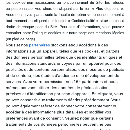
Littérature en langue française
Victor Jestin - La chaleur
Victor Jestin vous présente son ouvrage "La chaleur" aux éditions
Flammarion. Rentrée littéraire Septembre 2019.
EN SAVOIR PLUS
Nous et nos
partenaires
stockons et/ou accédons à des
informations sur un appareil, telles que les cookies, et traitons
des données personnelles telles que des identifiants uniques et
Dossiers
des informations standards envoyées par un appareil pour des
publicités et du contenu personnalisés, des mesures de publicité
et de contenu, des études d'audience et le développement de
services.
Avec votre permission, nos 162 partenaires et nous-
mêmes pouvons utiliser des données de géolocalisation
précises et d’identification par scan d'appareil. En cliquant, vous
pouvez consentir aux traitements décrits précédemment. Vous
pouvez également refuser de donner votre consentement ou
accéder à des informations plus détaillées et modifier vos
préférences avant de consentir.
Veuillez noter que certains
traitements de vos données personnelles peuvent ne pas