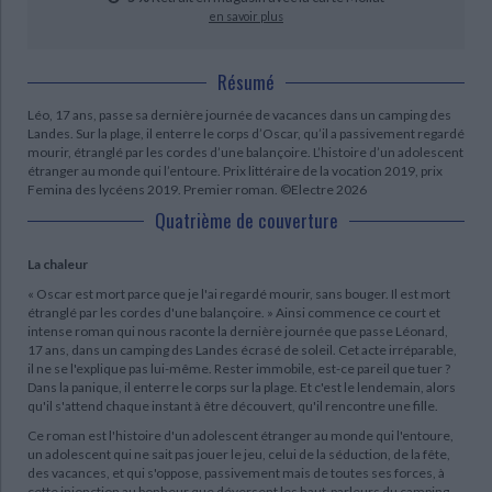
en savoir plus
Résumé
Léo, 17 ans, passe sa dernière journée de vacances dans un camping des
Landes. Sur la plage, il enterre le corps d’Oscar, qu’il a passivement regardé
mourir, étranglé par les cordes d’une balançoire. L’histoire d’un adolescent
étranger au monde qui l’entoure. Prix littéraire de la vocation 2019, prix
Femina des lycéens 2019. Premier roman. ©Electre 2026
Quatrième de couverture
La chaleur
« Oscar est mort parce que je l'ai regardé mourir, sans bouger. Il est mort
étranglé par les cordes d'une balançoire. » Ainsi commence ce court et
intense roman qui nous raconte la dernière journée que passe Léonard,
17 ans, dans un camping des Landes écrasé de soleil. Cet acte irréparable,
il ne se l'explique pas lui-même. Rester immobile, est-ce pareil que tuer ?
Dans la panique, il enterre le corps sur la plage. Et c'est le lendemain, alors
qu'il s'attend chaque instant à être découvert, qu'il rencontre une fille.
Ce roman est l'histoire d'un adolescent étranger au monde qui l'entoure,
un adolescent qui ne sait pas jouer le jeu, celui de la séduction, de la fête,
des vacances, et qui s'oppose, passivement mais de toutes ses forces, à
cette injonction au bonheur que déversent les haut-parleurs du camping.