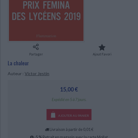
Ecologie - Environnement
Danse
Religions - Spiritualités
Bibliothèque de la Pléiade
Critique et histoire littéraire
Histoire de France
Biographies historiques
Classiques scolaires
Littérature ancienne et médiévale
Histoire - Généralités
Histoire des pays
Littérature de voyage
Audio - Livres lus
Histoire ancienne
Géographie
Littérature en version originale
Humour
Culture scientifique
Partager
Ajout Favori
La chaleur
Auteur :
Victor Jestin
15,00 €
Expédié en 5 à 7 jours.
CHARGEMENT...
AJOUTER AU PANIER
Livraison à partir de 0,01 €
-5 %
Retrait en magasin avec la carte Mollat